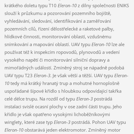
krátkého doletu typu T10
Eleron-10
z dílny společnosti ENIKS
slouží k průzkumu a pozorování pozemního bojiště,
vyhledávání, sledování, identifikování a zaměřování
pozemních cílů, řízení dělostřelecké a raketové palby,
hlídkové činnosti, monitorování oblastí, vzdušnému
snímkování a mapování oblastí. UAV typu
Eleron-10
lze ale
používat též k inspekcím ropovodů, plynovodů a vedení
vysokého napětí či monitorování silniční dopravy a
mimořádných událostí. Zmíněný stroj se nápadně podobá
UAV typu T23
Eleron-3
. Je však větší a těžší. UAV typu
Eleron-
10
tedy má krátký hranatý trup a mohutné hornoplošně
uspořádané šípové křídlo s hloubkou odpovídající takřka
celé délce trupu. Na rozdíl od typu
Eleron-3
postrádá
instalaci svislé ocasní plochy v ose zadní části trupu. Jeho
křídlo je však opatřeno vysokými lichoběžníkovými
winglety, které zase typ
Eleron-3
postrádá. Pohon UAV typu
Eleron-10
obstarává jeden elektromotor. Zmíněný motor