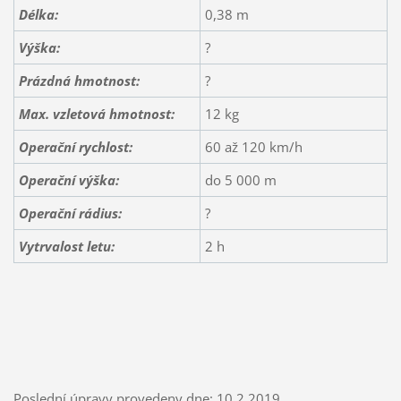
Délka:
0,38 m
Výška:
?
Prázdná hmotnost:
?
Max. vzletová hmotnost:
12 kg
Operační rychlost:
60 až 120 km/h
Operační výška:
do 5 000 m
Operační rádius:
?
Vytrvalost letu:
2 h
Poslední úpravy provedeny dne: 10.2.2019