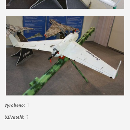
Vyrobeno
:
?
Uživatelé
:
?