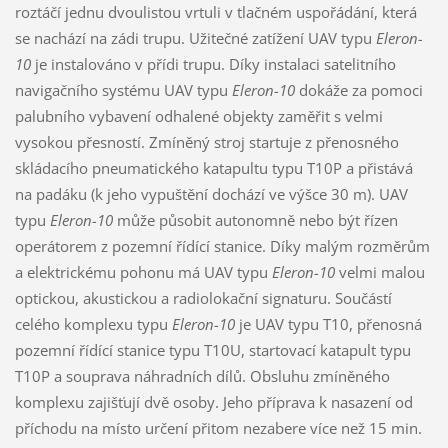
roztáčí jednu dvoulistou vrtuli v tlačném uspořádání, která
se nachází na zádi trupu. Užitečné zatížení UAV typu
Eleron-
10
je instalováno v přídi trupu. Díky instalaci satelitního
navigačního systému UAV typu
Eleron-10
dokáže za pomoci
palubního vybavení odhalené objekty zaměřit s velmi
vysokou přesností. Zmíněný stroj startuje z přenosného
skládacího pneumatického katapultu typu T10P a přistává
na padáku (k jeho vypuštění dochází ve výšce 30 m). UAV
typu
Eleron-10
může působit autonomně nebo být řízen
operátorem z pozemní řídící stanice. Díky malým rozměrům
a elektrickému pohonu má UAV typu
Eleron-10
velmi malou
optickou, akustickou a radiolokační signaturu. Součástí
celého komplexu typu
Eleron-10
je UAV typu T10, přenosná
pozemní řídící stanice typu T10U, startovací katapult typu
T10P a souprava náhradních dílů. Obsluhu zmíněného
komplexu zajišťují dvě osoby. Jeho příprava k nasazení od
příchodu na místo určení přitom nezabere více než 15 min.