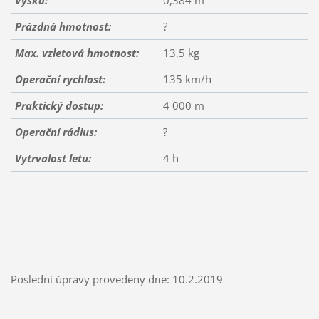
Výška:
0,384 m
Prázdná hmotnost:
?
Max. vzletová hmotnost:
13,5 kg
Operační rychlost:
135 km/h
Praktický dostup:
4 000 m
Operační rádius:
?
Vytrvalost letu:
4 h
Poslední úpravy provedeny dne: 10.2.2019