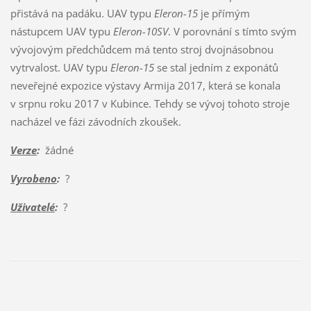
přistává na padáku. UAV typu
Eleron-15
je přímým
nástupcem UAV typu
Eleron-10SV
. V porovnání s tímto svým
vývojovým předchůdcem má tento stroj dvojnásobnou
vytrvalost. UAV typu
Eleron-15
se stal jedním z exponátů
neveřejné expozice výstavy Armija 2017, která se konala
v srpnu roku 2017 v Kubince. Tehdy se vývoj tohoto stroje
nacházel ve fázi závodních zkoušek.
Verze
:
žádné
Vyrobeno
:
?
Uživatelé
:
?