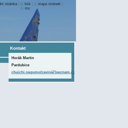
ní stránka
|
tisk
|
mapa stránek
|
rss
Kontakt
Horák Martin
Pardubice
chuichi.nagumo(zavináč)seznam.cz