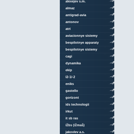
alexejev s.m.
almaz
antigrad-avia
antonov
atri
aviacionnye sistemy
bespilotnye apparaty
bespilotnye sistemy
cagi
dynamika
ekip
l2-1/-2
eniks
gastello
gorizont
ids technologii
irkut
it sb ras
ižbs (ižmaš)
jakovlev a.s.