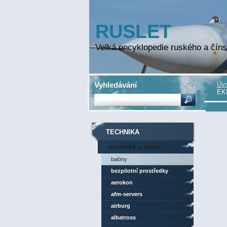
RUSLET
Velká encyklopedie ruského a číns
Vyhledávání
Úvo
EK
TECHNIKA
sovětská a ruská
technika
balóny
bezpilotní prostředky
aerokon
afm-servers
airburg
albatross