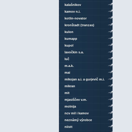
kalašnikov
kamov n.i.
kotlin-novator
kronštadt (tranzas)
kulon
kumapp
kupol
lavočkin s.a.
luč
m.a.k.
mai
mikojan a.i. a gurjevič m.i.
mikran
mit
mjasiščev v.m.
molnija
ncv mil i kamov
neznámý výrobce
niistt