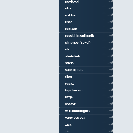
novik-xxi
oko
red line
rissa
rubicon
russkij bespilotnik
simonov (sokol)
stc
stratolink
strela
suchoj p.o.
tiber
topaz
tupolev a.n.
uzga
vostok
vr-technologies
vunc vvs vva
zala
zid