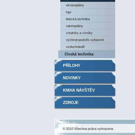
ekranoplány
hgv
letecká technika
raketoplány
vrtulníky a vírníky
výzbroj+podvěs.vybavení
vzducholodě
čínská technika
PŘÍLOHY
NOVINKY
KNIHA NÁVŠTĚV
ZDROJE
© 2010 Všechna práva vyhrazena.