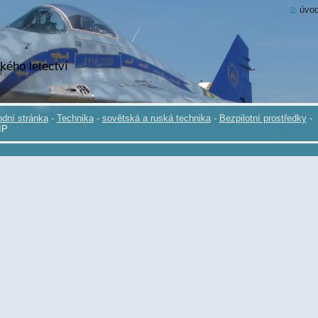
úvod
kého letectví
dní stránka
-
Technika
-
sovětská a ruská technika
-
Bezpilotní prostředky
-
IP