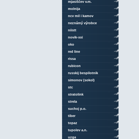
mjasiščev v.m.
molnija
ncv mil i kamov
neznámý výrobce
niistt
novik-xxi
oko
red line
rissa
rubicon
russkij bespilotnik
simonov (sokol)
stc
stratolink
strela
suchoj p.o.
tiber
topaz
tupolev a.n.
uzga