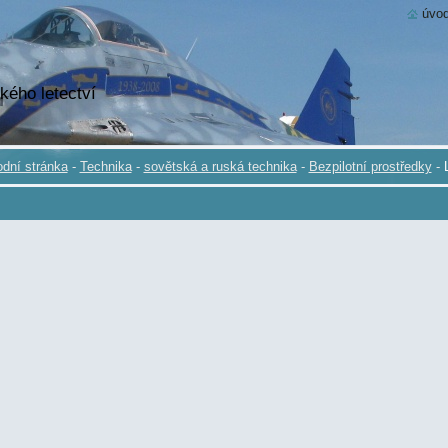
úvod
kého letectví
dní stránka
-
Technika
-
sovětská a ruská technika
-
Bezpilotní prostředky
-