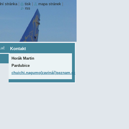
ní stránka
|
tisk
|
mapa stránek
|
rss
Luč
Kontakt
Horák Martin
Pardubice
chuichi.nagumo(zavináč)seznam.cz