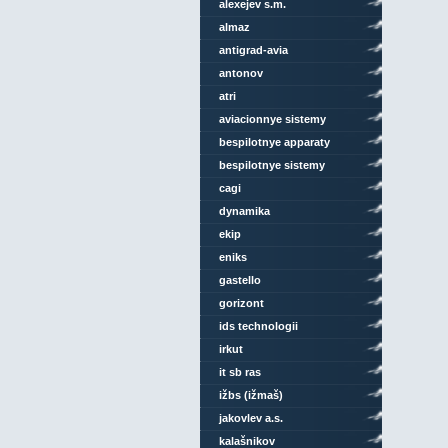
alexejev s.m.
almaz
antigrad-avia
antonov
atri
aviacionnye sistemy
bespilotnye apparaty
bespilotnye sistemy
cagi
dynamika
ekip
eniks
gastello
gorizont
ids technologii
irkut
it sb ras
ižbs (ižmaš)
jakovlev a.s.
kalašnikov