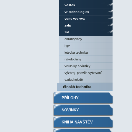
vostok
vr-technologies
vunc vvs vva
zala
zid
ekranoplány
hgv
letecká technika
raketoplány
vrtulníky a vírníky
výzbroj+podvěs.vybavení
vzducholodě
čínská technika
PŘÍLOHY
NOVINKY
KNIHA NÁVŠTĚV