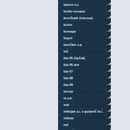
kamov n.i.
kotlin-novator
kronštadt (tranzas)
kulon
kumapp
kupol
lavočkin s.a.
luč
bla-05 (tipčak)
bla-06 aist
bla-07
bla-08
bla-09
korsar
m.a.k.
mai
mikojan a.i. a gurjevič m.i.
mikran
mit