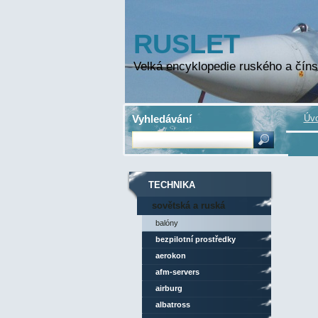
RUSLET
Velká encyklopedie ruského a číns
Vyhledávání
Úvo
TECHNIKA
sovětská a ruská
technika
balóny
bezpilotní prostředky
aerokon
afm-servers
airburg
albatross