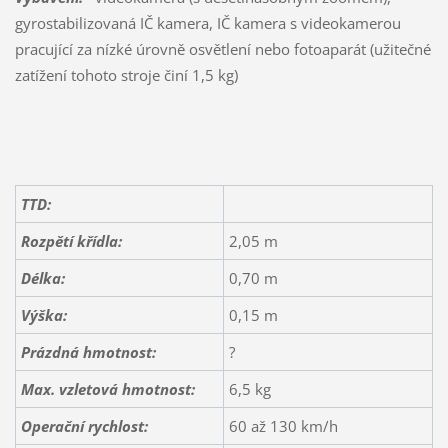
gyrostabilizovaná IČ kamera, IČ kamera s videokamerou
pracující za nízké úrovně osvětlení nebo fotoaparát (užitečné
zatížení tohoto stroje činí 1,5 kg)
TTD:
Rozpětí křídla:
2,05 m
Délka:
0,70 m
Výška:
0,15 m
Prázdná hmotnost:
?
Max. vzletová hmotnost:
6,5 kg
Operační rychlost:
60 až 130 km/h