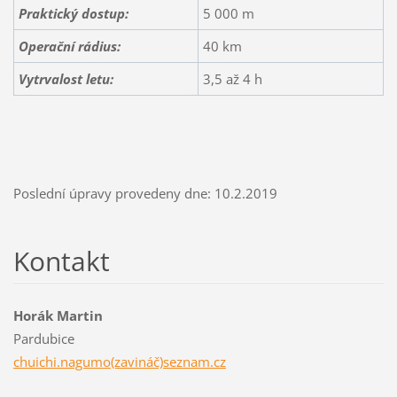
Praktický dostup:
5 000 m
Operační rádius:
40 km
Vytrvalost letu:
3,5 až 4 h
Poslední úpravy provedeny dne: 10.2.2019
Kontakt
Horák Martin
Pardubice
chuichi.nagumo(zavináč)seznam.cz