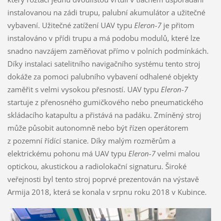
instalovanou na zádi trupu, palubní akumulátor a užitečné
vybavení. Užitečné zatížení UAV typu
Eleron-7
je přitom
instalováno v přídi trupu a má podobu modulů, které lze
snadno navzájem zaměňovat přímo v polních podmínkách.
Díky instalaci satelitního navigačního systému tento stroj
dokáže za pomoci palubního vybavení odhalené objekty
zaměřit s velmi vysokou přesností. UAV typu
Eleron-7
startuje z přenosného gumičkového nebo pneumatického
skládacího katapultu a přistává na padáku. Zmíněný stroj
může působit autonomně nebo být řízen operátorem
z pozemní řídící stanice. Díky malým rozměrům a
elektrickému pohonu má UAV typu
Eleron-7
velmi malou
optickou, akustickou a radiolokační signaturu. Široké
veřejnosti byl tento stroj poprvé prezentován na výstavě
Armija 2018, která se konala v srpnu roku 2018 v Kubince.