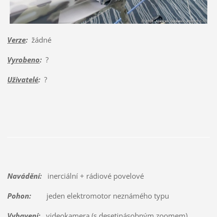
Verze
:
žádné
Vyrobeno
:
?
Uživatelé
:
?
Navádění:
inerciální + rádiové povelové
Pohon:
jeden elektromotor neznámého typu
Vybavení:
videokamera (s desetinásobným zoomem),