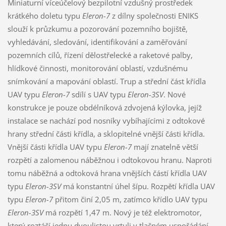
Miniaturní víceúčelový bezpilotní vzdušný prostředek
krátkého doletu typu
Eleron-7
z dílny společnosti ENIKS
slouží k průzkumu a pozorování pozemního bojiště,
vyhledávání, sledování, identifikování a zaměřování
pozemních cílů, řízení dělostřelecké a raketové palby,
hlídkové činnosti, monitorování oblastí, vzdušnému
snímkování a mapování oblastí. Trup a střední část křídla
UAV typu
Eleron-7
sdílí s UAV typu
Eleron-3SV
. Nové
konstrukce je pouze obdélníková zdvojená kýlovka, jejíž
instalace se nachází pod nosníky vybíhajícími z odtokové
hrany střední části křídla, a sklopitelné vnější části křídla.
Vnější části křídla UAV typu
Eleron-7
mají znatelně větší
rozpětí a zalomenou náběžnou i odtokovou hranu. Naproti
tomu náběžná a odtoková hrana vnějších částí křídla UAV
typu
Eleron-3SV
má konstantní úhel šípu. Rozpětí křídla UAV
typu
Eleron-7
přitom činí 2,05 m, zatímco křídlo UAV typu
Eleron-3SV
má rozpětí 1,47 m. Nový je též elektromotor,
který roztáčí jednu dvoulistou vrtuli v tlačném uspořádání