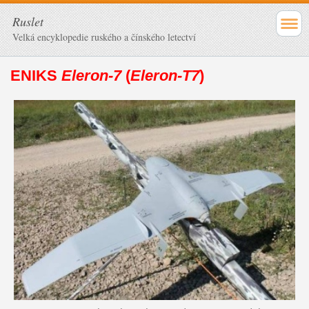
Ruslet
Velká encyklopedie ruského a čínského letectví
ENIKS
Eleron-7
(
Eleron-T7
)