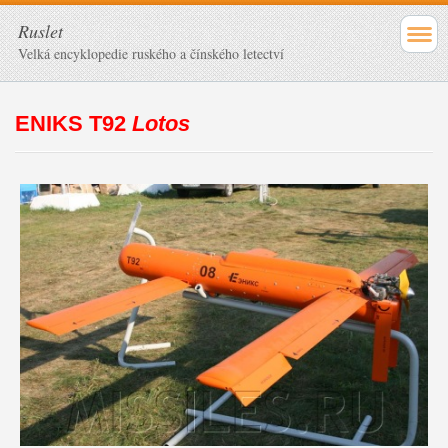
Ruslet
Velká encyklopedie ruského a čínského letectví
ENIKS T92
Lotos