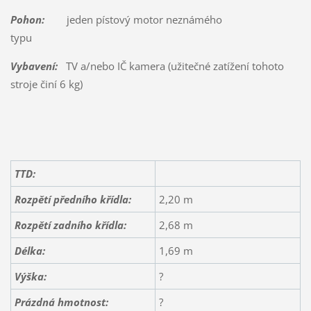
Pohon:
jeden pístový motor neznámého
typu
Vybavení:
TV a/nebo IČ kamera (užitečné zatížení tohoto
stroje činí 6 kg)
TTD:
Rozpětí předního křídla:
2,20 m
Rozpětí zadního křídla:
2,68 m
Délka:
1,69 m
Výška:
?
Prázdná hmotnost:
?