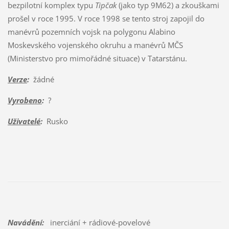
bezpilotní komplex typu
Tipčak
(jako typ 9M62) a zkouškami
prošel v roce 1995. V roce 1998 se tento stroj zapojil do
manévrů pozemních vojsk na polygonu Alabino
Moskevského vojenského okruhu a manévrů MČS
(Ministerstvo pro mimořádné situace) v Tatarstánu.
Verze
:
žádné
Vyrobeno
:
?
Uživatelé
:
Rusko
Navádění:
inerciání + rádiové-povelové