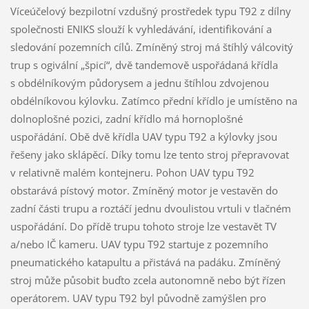
Víceúčelový bezpilotní vzdušný prostředek typu T92 z dílny
společnosti ENIKS slouží k vyhledávání, identifikování a
sledování pozemních cílů. Zmíněný stroj má štíhlý válcovitý
trup s ogivální „špicí“, dvě tandemově uspořádaná křídla
s obdélníkovým půdorysem a jednu štíhlou zdvojenou
obdélníkovou kýlovku. Zatímco přední křídlo je umístěno na
dolnoplošné pozici, zadní křídlo má hornoplošné
uspořádání. Obě dvě křídla UAV typu T92 a kýlovky jsou
řešeny jako sklápěcí. Díky tomu lze tento stroj přepravovat
v relativně malém kontejneru. Pohon UAV typu T92
obstarává pístový motor. Zmíněný motor je vestavěn do
zadní části trupu a roztáčí jednu dvoulistou vrtuli v tlačném
uspořádání. Do přídě trupu tohoto stroje lze vestavět TV
a/nebo IČ kameru. UAV typu T92 startuje z pozemního
pneumatického katapultu a přistává na padáku. Zmíněný
stroj může působit buďto zcela autonomně nebo být řízen
operátorem. UAV typu T92 byl původně zamýšlen pro