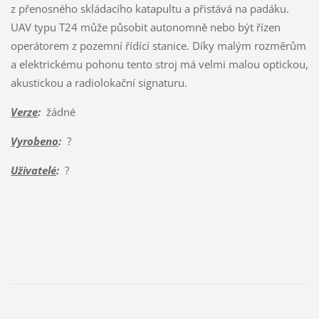
z přenosného skládacího katapultu a přistává na padáku.
UAV typu T24 může působit autonomně nebo být řízen
operátorem z pozemní řídící stanice. Díky malým rozměrům
a elektrickému pohonu tento stroj má velmi malou optickou,
akustickou a radiolokační signaturu.
Verze
:
žádné
Vyrobeno
:
?
Uživatelé
:
?