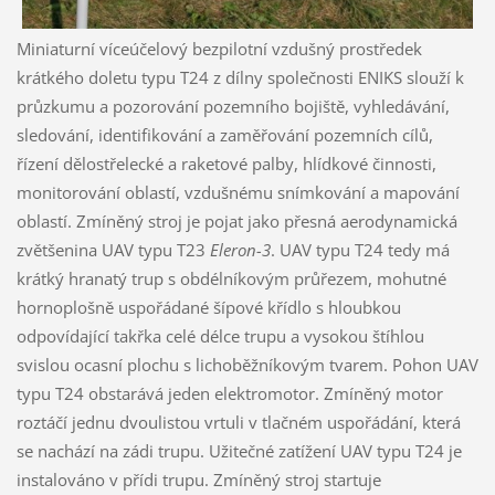
Miniaturní víceúčelový bezpilotní vzdušný prostředek
krátkého doletu typu T24 z dílny společnosti ENIKS slouží k
průzkumu a pozorování pozemního bojiště, vyhledávání,
sledování, identifikování a zaměřování pozemních cílů,
řízení dělostřelecké a raketové palby, hlídkové činnosti,
monitorování oblastí, vzdušnému snímkování a mapování
oblastí. Zmíněný stroj je pojat jako přesná aerodynamická
zvětšenina UAV typu T23
Eleron-3
. UAV typu T24 tedy má
krátký hranatý trup s obdélníkovým průřezem, mohutné
hornoplošně uspořádané šípové křídlo s hloubkou
odpovídající takřka celé délce trupu a vysokou štíhlou
svislou ocasní plochu s lichoběžníkovým tvarem. Pohon UAV
typu T24 obstarává jeden elektromotor. Zmíněný motor
roztáčí jednu dvoulistou vrtuli v tlačném uspořádání, která
se nachází na zádi trupu. Užitečné zatížení UAV typu T24 je
instalováno v přídi trupu. Zmíněný stroj startuje