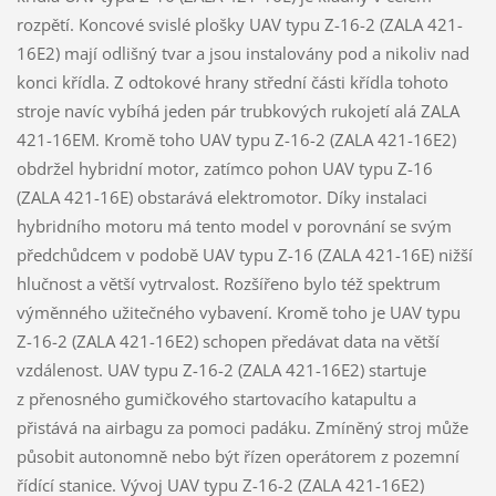
rozpětí. Koncové svislé plošky UAV typu Z-16-2 (ZALA 421-
16E2) mají odlišný tvar a jsou instalovány pod a nikoliv nad
konci křídla. Z odtokové hrany střední části křídla tohoto
stroje navíc vybíhá jeden pár trubkových rukojetí alá ZALA
421-16EM. Kromě toho UAV typu Z-16-2 (ZALA 421-16E2)
obdržel hybridní motor, zatímco pohon UAV typu Z-16
(ZALA 421-16E) obstarává elektromotor. Díky instalaci
hybridního motoru má tento model v porovnání se svým
předchůdcem v podobě UAV typu Z-16 (ZALA 421-16E) nižší
hlučnost a větší vytrvalost. Rozšířeno bylo též spektrum
výměnného užitečného vybavení. Kromě toho je UAV typu
Z-16-2 (ZALA 421-16E2) schopen předávat data na větší
vzdálenost. UAV typu Z-16-2 (ZALA 421-16E2) startuje
z přenosného gumičkového startovacího katapultu a
přistává na airbagu za pomoci padáku. Zmíněný stroj může
působit autonomně nebo být řízen operátorem z pozemní
řídící stanice. Vývoj UAV typu Z-16-2 (ZALA 421-16E2)