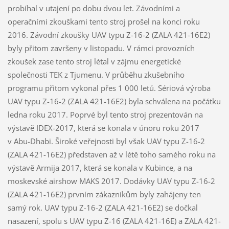
probíhal v utajení po dobu dvou let. Závodními a
operačními zkouškami tento stroj prošel na konci roku
2016. Závodní zkoušky UAV typu Z-16-2 (ZALA 421-16E2)
byly přitom završeny v listopadu. V rámci provozních
zkoušek zase tento stroj létal v zájmu energetické
společnosti TEK z Tjumenu. V průběhu zkušebního
programu přitom vykonal přes 1 000 letů. Sériová výroba
UAV typu Z-16-2 (ZALA 421-16E2) byla schválena na počátku
ledna roku 2017. Poprvé byl tento stroj prezentován na
výstavě IDEX-2017, která se konala v únoru roku 2017
v Abu-Dhabi. Široké veřejnosti byl však UAV typu Z-16-2
(ZALA 421-16E2) představen až v létě toho samého roku na
výstavě Armija 2017, která se konala v Kubince, a na
moskevské airshow MAKS 2017. Dodávky UAV typu Z-16-2
(ZALA 421-16E2) prvním zákazníkům byly zahájeny ten
samý rok. UAV typu Z-16-2 (ZALA 421-16E2) se dočkal
nasazení, spolu s UAV typu Z-16 (ZALA 421-16E) a ZALA 421-