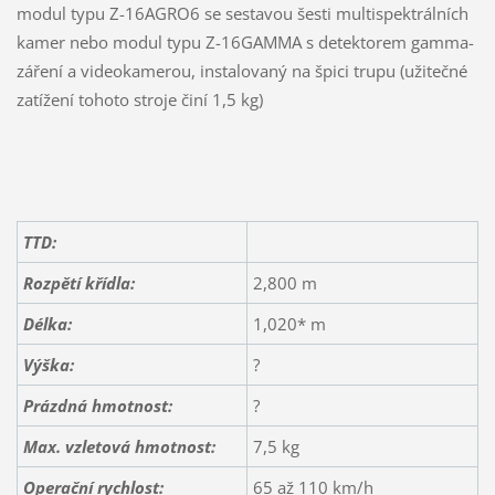
modul typu Z-16AGRO6 se sestavou šesti multispektrálních
kamer nebo modul typu Z-16GAMMA s detektorem gamma-
záření a videokamerou, instalovaný na špici trupu (užitečné
zatížení tohoto stroje činí 1,5 kg)
TTD:
Rozpětí křídla:
2,800 m
Délka:
1,020* m
Výška:
?
Prázdná hmotnost:
?
Max. vzletová hmotnost:
7,5 kg
Operační rychlost:
65 až 110 km/h