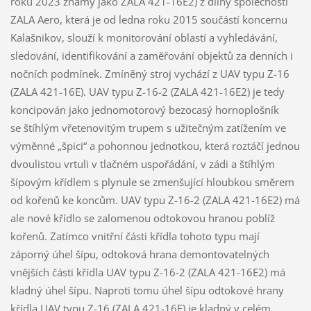
roku 2023 známý jako ZALA 421-16E2) z dílny společnosti
ZALA Aero, která je od ledna roku 2015 součástí koncernu
Kalašnikov, slouží k monitorování oblastí a vyhledávání,
sledování, identifikování a zaměřování objektů za denních i
nočních podmínek. Zmíněný stroj vychází z UAV typu Z-16
(ZALA 421-16E). UAV typu Z-16-2 (ZALA 421-16E2) je tedy
koncipován jako jednomotorový bezocasý hornoplošník
se štíhlým vřetenovitým trupem s užitečným zatížením ve
výměnné „špici“ a pohonnou jednotkou, která roztáčí jednou
dvoulistou vrtuli v tlačném uspořádání, v zádi a štíhlým
šípovým křídlem s plynule se zmenšující hloubkou směrem
od kořenů ke koncům. UAV typu Z-16-2 (ZALA 421-16E2) má
ale nové křídlo se zalomenou odtokovou hranou poblíž
kořenů. Zatímco vnitřní části křídla tohoto typu mají
záporný úhel šípu, odtoková hrana demontovatelných
vnějších části křídla UAV typu Z-16-2 (ZALA 421-16E2) má
kladný úhel šípu. Naproti tomu úhel šípu odtokové hrany
křídla UAV typu Z-16 (ZALA 421-16E) je kladný v celém