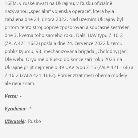
16EM, v ruské invazi na Ukrajinu, v Rusku oficiálně
nazývanou „speciální“ vojenská operace“, která byla
zahájena dne 24. února 2022. Nad územím Ukrajiny byl
přitom tento stroj poprvé zpozorován a současně sestřelen
dne 3. května toho samého roku. Další UAV typu Z-16-2
(ZALA 421-16E2) poslala dne 24. července 2022 k zemi,
poblíž Izjumu, 93. mechanizovaná brigáda „Cholodnyj Jar“.
Dle webu Oryx mělo Rusko do konce září roku 2023 na
Ukrajině přijít nejméně o 39 UAV typu Z-16 (ZALA 421-16E) a
Z-16-2 (ZALA 421-16E2). Poměr ztrát mezi oběma modely
ale není znám.
Verze
:
-
Vyrobeno
:
?
Uživatelé
:
Rusko