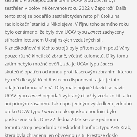
sestřelit. Pravděpodobně první UCAV typu
Lancet
byl
sestřelen v polovině července roku 2022 v Záporoží. Další
tento stroj se podařilo sestřelit týden nato při útoku na
radiolokační stanici u Nikolejeva. V říjnu toho samého roku
bylo oznámeno, že byly dva UCAV typu
Lancet
zachyceny
stíhacím letounem Ukrajinských vzdušných sil.
K zneškodňování těchto strojů byly přitom zatím používány
pouze různé kinetické zbraně, včetně kulometů. Díky tomu
zatím nebylo možné ověřit, zda je UCAV typu
Lancet
skutečně opatřen ochranou proti laserovým zbraním, kterou
by měl dle vyjádření Rostechu disponovat, a jak je tato
údajná ochrana účinná. Díky malé bojové hlavici se navíc
UCAV typu
Lancet
nepodaří vybraný cíl vždy zcela zničit, a to
ani přímým zásahem. Tak např. jediným výsledkem jednoho
útoku UCAV typu
Lancet
na ukrajinskou houfnici bylo
poškozené kolo. Dne 22. ledna 2023 se zase jednomu
tomuto stroji nepodařilo zneškodnit houfnici typu AHS Krab,
která byla chráněna jen obyčejnou sítí. Přestože došlo