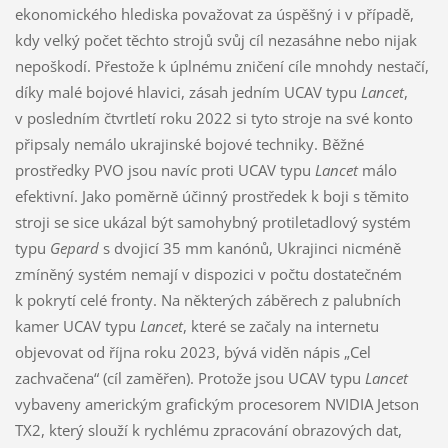
ekonomického hlediska považovat za úspěšný i v případě,
kdy velký počet těchto strojů svůj cíl nezasáhne nebo nijak
nepoškodí. Přestože k úplnému zničení cíle mnohdy nestačí,
díky malé bojové hlavici, zásah jedním UCAV typu
Lancet
,
v posledním čtvrtletí roku 2022 si tyto stroje na své konto
připsaly nemálo ukrajinské bojové techniky. Běžné
prostředky PVO jsou navíc proti UCAV typu
Lancet
málo
efektivní. Jako poměrně účinný prostředek k boji s těmito
stroji se sice ukázal být samohybný protiletadlový systém
typu
Gepard
s dvojicí 35 mm kanónů, Ukrajinci nicméně
zmíněný systém nemají v dispozici v počtu dostatečném
k pokrytí celé fronty. Na některých záběrech z palubních
kamer UCAV typu
Lancet
, které se začaly na internetu
objevovat od října roku 2023, bývá viděn nápis „Cel
zachvačena“ (cíl zaměřen). Protože jsou UCAV typu
Lancet
vybaveny americkým grafickým procesorem NVIDIA Jetson
TX2, který slouží k rychlému zpracování obrazových dat,