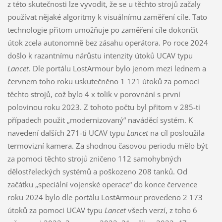
z této skutečnosti lze vyvodit, že se u těchto strojů začaly
používat nějaké algoritmy k visuálnímu zaměření cíle. Tato
technologie přitom umožňuje po zaměření cíle dokončit
útok zcela autonomně bez zásahu operátora. Po roce 2024
došlo k razantnímu nárůstu intenzity útoků UCAV typu
Lancet
. Dle portálu LostArmour bylo jenom mezi lednem a
červnem toho roku uskutečněno 1 121 útoků za pomoci
těchto strojů, což bylo 4 x tolik v porovnání s první
polovinou roku 2023. Z tohoto počtu byl přitom v 285-ti
případech použit „modernizovaný“ naváděcí systém. K
navedení dalších 271-ti UCAV typu
Lancet
na cíl posloužila
termovizní kamera. Za shodnou časovou periodu mělo být
za pomoci těchto strojů zničeno 112 samohybných
dělostřeleckých systémů a poškozeno 208 tanků. Od
začátku „speciální vojenské operace“ do konce července
roku 2024 bylo dle portálu LostArmour provedeno 2 173
útoků za pomoci UCAV typu
Lancet
všech verzí, z toho 6