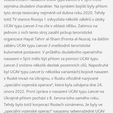
zejména zkušební charakter. Na syrském bojišti byly přitom
tyto stroje testovány nejméně od dubna roku 2020. Tehdy
totiž TV stanice Rossija 1 odvysílala několik záběrů s útoky
UCAV typu
Lancet-3
na cíle v oblasti Idlibu. Zatímco na
jednom z nich tento stroj zasáhl pickup teroristické
organizace Hayat Tahrir al-Sham (Fronta al-Nusra), na dalším
záběru UCAV typu
Lancet-3
zneškodnil teroristické
kulometné postavení. V průběhu zkušebního operačního
nasazení v Sýrii mělo být přitom za pomoci UCAV typu
Lancet-3
zničeno několik desítek pozemních cílů. Napodruhé
byl UCAV typu
Lancet
(v několika variantách) bojově nasazen
v Ruské invazi na Ukrajinu, v Rusku oficiálně nazývané
„speciální vojenská operace“, která byla zahájena dne 24.
února 2022. První zpráva o nasazení UCAV typu
Lancet
na
Ukrajině přitom pochází z 8. června toho samého roku.
Tehdy bylo totiž korporací Rostech oznámeno, že byly ve
„speciální vojenské operaci“ nasazeny sebevražedné UCAV