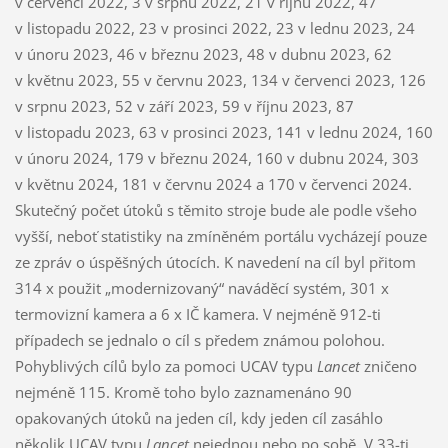
v červenci 2022, 3 v srpnu 2022, 21 v říjnu 2022, 47
v listopadu 2022, 23 v prosinci 2022, 23 v lednu 2023, 24
v únoru 2023, 46 v březnu 2023, 48 v dubnu 2023, 62
v květnu 2023, 55 v červnu 2023, 134 v červenci 2023, 126
v srpnu 2023, 52 v září 2023, 59 v říjnu 2023, 87
v listopadu 2023, 63 v prosinci 2023, 141 v lednu 2024, 160
v únoru 2024, 179 v březnu 2024, 160 v dubnu 2024, 303
v květnu 2024, 181 v červnu 2024 a 170 v červenci 2024.
Skutečný počet útoků s těmito stroje bude ale podle všeho
vyšší, neboť statistiky na zmíněném portálu vycházejí pouze
ze zpráv o úspěšných útocích. K navedení na cíl byl přitom
314 x použit „modernizovaný“ naváděcí systém, 301 x
termovizní kamera a 6 x IČ kamera. V nejméně 912-ti
případech se jednalo o cíl s předem známou polohou.
Pohyblivých cílů bylo za pomoci UCAV typu
Lancet
zničeno
nejméně 115. Kromě toho bylo zaznamenáno 90
opakovaných útoků na jeden cíl, kdy jeden cíl zasáhlo
několik UCAV typu
Lancet
nejednou nebo po sobě. V 33-ti