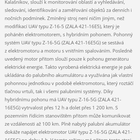
Kalašnikov, slouží k monitorování oblastí a vyhledávání,
sledování, identifikování a zaměřování objektů za denních i
nočních podmínek. Zmíněný stroj není ničím jiným, než
modifikací UAV typu Z-16-5 (ZALA 421-16E5), který je
poháněn elektromotorem, s hybridním pohonem. Pohonný
systém UAV typu Z-16-5G (ZALA 421-16E5G) se sestává
z elektromotoru a motoru s vnitřním spalováním. Posledně
uvedený motor přitom slouží pouze k pohonu generátoru
elektrické energie. Takto vyrobená elektrická energie je pak
ukládána do palubního akumulátoru a využívána jak vlastní
pohonnou jednotkou v podobě elektromotoru, který roztáčí
tlačnou vrtuli, tak i všemi palubními systémy. Díky
hybridnímu pohonu má UAV typu Z-16-5G (ZALA 421-
16E5G) vytrvalost přes 12 h a dolet přes 1 200 km. S
pozemním řídícím stanovištěm přitom může komunikovat
ze vzdálenosti až 100 km. Plně nabytý palubní akumulátor
dokáže napájet elektromotor UAV typu Z-16-5G (ZALA 421-