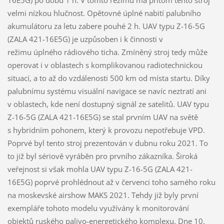
16E5G) po dobu 1 h. V tomto režimu má přitom tento stroj
velmi nízkou hlučnost. Opětovné úplné nabití palubního
akumulátoru za letu zabere pouhé 2 h. UAV typu Z-16-5G
(ZALA 421-16E5G) je uzpůsoben i k činnosti v
režimu úplného rádiového ticha. Zmíněný stroj tedy může
operovat i v oblastech s komplikovanou radiotechnickou
situací, a to až do vzdálenosti 500 km od místa startu. Díky
palubnímu systému visuální navigace se navíc neztratí ani
v oblastech, kde není dostupný signál ze satelitů. UAV typu
Z-16-5G (ZALA 421-16E5G) se stal prvním UAV na světě
s hybridním pohonem, který k provozu nepotřebuje VPD.
Poprvé byl tento stroj prezentován v dubnu roku 2021. To
to již byl sériově vyráběn pro prvního zákazníka. Široká
veřejnost si však mohla UAV typu Z-16-5G (ZALA 421-
16E5G) poprvé prohlédnout až v červenci toho samého roku
na moskevské airshow MAKS 2021. Tehdy již byly první
exempláře tohoto modelu využívány k monitorování
objektů ruského palivo-energetického komplexu. Dne 10.