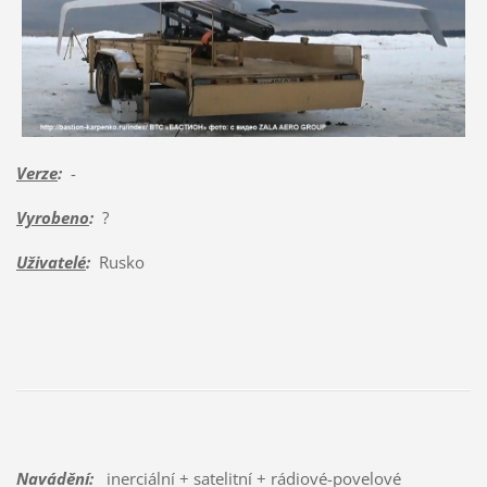
Verze
:
-
Vyrobeno
:
?
Uživatelé
:
Rusko
Navádění:
inerciální + satelitní + rádiové-povelové