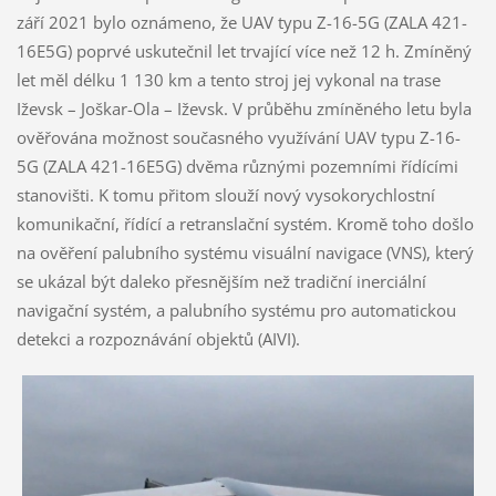
září 2021 bylo oznámeno, že UAV typu Z-16-5G (ZALA 421-
16E5G) poprvé uskutečnil let trvající více než 12 h. Zmíněný
let měl délku 1 130 km a tento stroj jej vykonal na trase
Iževsk – Joškar-Ola – Iževsk. V průběhu zmíněného letu byla
ověřována možnost současného využívání UAV typu Z-16-
5G (ZALA 421-16E5G) dvěma různými pozemními řídícími
stanovišti. K tomu přitom slouží nový vysokorychlostní
komunikační, řídící a retranslační systém. Kromě toho došlo
na ověření palubního systému visuální navigace (VNS), který
se ukázal být daleko přesnějším než tradiční inerciální
navigační systém, a palubního systému pro automatickou
detekci a rozpoznávání objektů (AIVI).