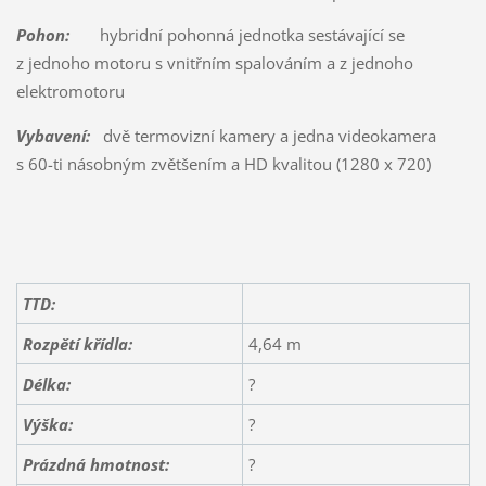
Pohon:
hybridní pohonná jednotka sestávající se
z jednoho motoru s vnitřním spalováním a z jednoho
elektromotoru
Vybavení:
dvě termovizní kamery a jedna videokamera
s 60-ti násobným zvětšením a HD kvalitou (1280 x 720)
TTD:
Rozpětí křídla:
4,64 m
Délka:
?
Výška:
?
Prázdná hmotnost:
?