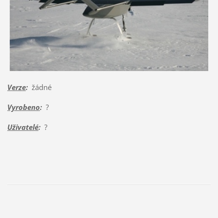
Verze
:
žádné
Vyrobeno
:
?
Uživatelé
:
?