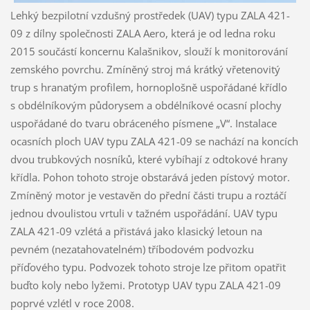
Lehký bezpilotní vzdušný prostředek (UAV) typu ZALA 421-
09 z dílny společnosti ZALA Aero, která je od ledna roku
2015 součástí koncernu Kalašnikov, slouží k monitorování
zemského povrchu. Zmíněný stroj má krátký vřetenovitý
trup s hranatým profilem, hornoplošně uspořádané křídlo
s obdélníkovým půdorysem a obdélníkové ocasní plochy
uspořádané do tvaru obráceného písmene „V“. Instalace
ocasních ploch UAV typu ZALA 421-09 se nachází na koncích
dvou trubkových nosníků, které vybíhají z odtokové hrany
křídla. Pohon tohoto stroje obstarává jeden pístový motor.
Zmíněný motor je vestavěn do přední části trupu a roztáčí
jednou dvoulistou vrtuli v tažném uspořádání. UAV typu
ZALA 421-09 vzlétá a přistává jako klasický letoun na
pevném (nezatahovatelném) tříbodovém podvozku
příďového typu. Podvozek tohoto stroje lze přitom opatřit
buďto koly nebo lyžemi. Prototyp UAV typu ZALA 421-09
poprvé vzlétl v roce 2008.