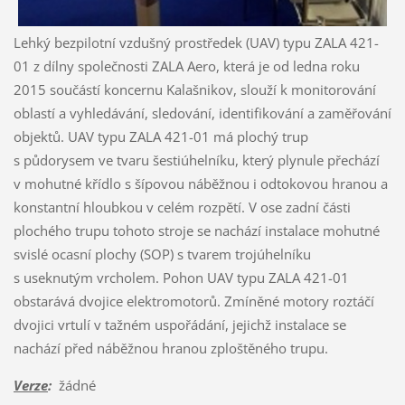
Lehký bezpilotní vzdušný prostředek (UAV) typu ZALA 421-
01 z dílny společnosti ZALA Aero, která je od ledna roku
2015 součástí koncernu Kalašnikov, slouží k monitorování
oblastí a vyhledávání, sledování, identifikování a zaměřování
objektů. UAV typu ZALA 421-01 má plochý trup
s půdorysem ve tvaru šestiúhelníku, který plynule přechází
v mohutné křídlo s šípovou náběžnou i odtokovou hranou a
konstantní hloubkou v celém rozpětí. V ose zadní části
plochého trupu tohoto stroje se nachází instalace mohutné
svislé ocasní plochy (SOP) s tvarem trojúhelníku
s useknutým vrcholem. Pohon UAV typu ZALA 421-01
obstarává dvojice elektromotorů. Zmíněné motory roztáčí
dvojici vrtulí v tažném uspořádání, jejichž instalace se
nachází před náběžnou hranou zploštěného trupu.
Verze
:
žádné