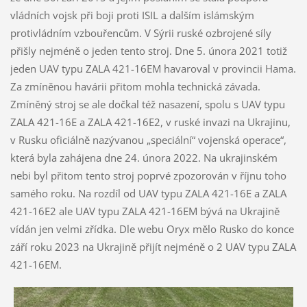
vládních vojsk při boji proti ISIL a dalším islámským
protivládním vzbouřencům. V Sýrii ruské ozbrojené síly
přišly nejméně o jeden tento stroj. Dne 5. února 2021 totiž
jeden UAV typu ZALA 421-16EM havaroval v provincii Hama.
Za zmíněnou havárii přitom mohla technická závada.
Zmíněný stroj se ale dočkal též nasazení, spolu s UAV typu
ZALA 421-16E a ZALA 421-16E2, v ruské invazi na Ukrajinu,
v Rusku oficiálně nazývanou „speciální“ vojenská operace“,
která byla zahájena dne 24. února 2022. Na ukrajinském
nebi byl přitom tento stroj poprvé zpozorován v říjnu toho
samého roku. Na rozdíl od UAV typu ZALA 421-16E a ZALA
421-16E2 ale UAV typu ZALA 421-16EM bývá na Ukrajině
vídán jen velmi zřídka. Dle webu Oryx mělo Rusko do konce
září roku 2023 na Ukrajině přijít nejméně o 2 UAV typu ZALA
421-16EM.