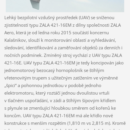
Lehký bezpilotní vzdušný prostředek (UAV) se sníženou
zjistitelností typu ZALA 421-16EM z dílny společnosti ZALA
Aero, která je od ledna roku 2015 součástí koncernu
Kalašnikov, slouží k monitorování oblastí a vyhledávání,
sledování, identifikování a zaměřování objektů za denních i
nočních podmínek. Zmíněný stroj vychází z UAV typu ZALA
421-16E. UAV typu ZALA 421-16EM je tedy koncipován jako
jednomotorový bezocasý hornoplošník se štíhlým
vřetenovitým trupem s užitečným zatížením ve výměnné
„špici“ a pohonnou jednotkou v podobě jednoho
elektromotoru, který roztáčí jednou dvoulistou vrtuli
v tlačném uspořádání, v zádi a štíhlým šípovým křídlem
s plynule se zmenšující hloubkou směrem od kořenů ke
koncům. UAV typu ZALA 421-16EM má ale křídlo nové
konstrukce s menším rozpětím (1,810 m vs 2,815 m). Kromě