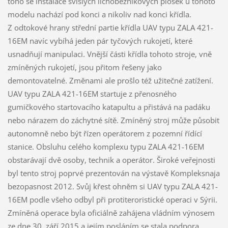
toho se instalace svislých lichoběžníkových plošek u tohoto
modelu nachází pod konci a nikoliv nad konci křídla.
Z odtokové hrany střední partie křídla UAV typu ZALA 421-
16EM navíc vybíhá jeden pár tyčových rukojetí, které
usnadňují manipulaci. Vnější části křídla tohoto stroje, vně
zmíněných rukojetí, jsou přitom řešeny jako
demontovatelné. Změnami ale prošlo též užitečné zatížení.
UAV typu ZALA 421-16EM startuje z přenosného
gumičkového startovacího katapultu a přistává na padáku
nebo nárazem do záchytné sítě. Zmíněný stroj může působit
autonomně nebo být řízen operátorem z pozemní řídící
stanice. Obsluhu celého komplexu typu ZALA 421-16EM
obstarávají dvě osoby, technik a operátor. Široké veřejnosti
byl tento stroj poprvé prezentován na výstavě Kompleksnaja
bezopasnost 2012. Svůj křest ohněm si UAV typu ZALA 421-
16EM podle všeho odbyl při protiteroristické operaci v Sýrii.
Zmíněná operace byla oficiálně zahájena vládním výnosem
ze dne 30. září 2015 a jejím posláním se stala podpora