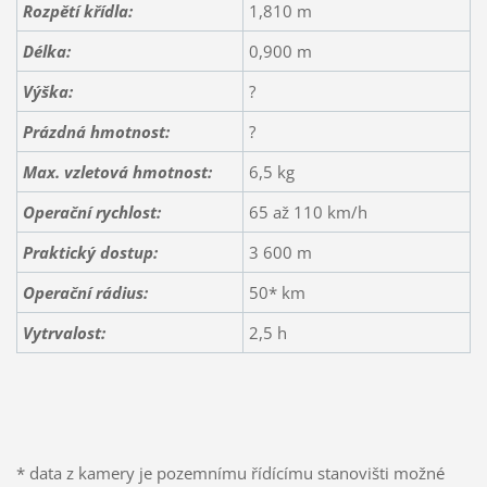
Rozpětí křídla:
1,810 m
Délka:
0,900 m
Výška:
?
Prázdná hmotnost:
?
Max. vzletová hmotnost:
6,5 kg
Operační rychlost:
65 až 110 km/h
Praktický dostup:
3 600 m
Operační rádius:
50* km
Vytrvalost:
2,5 h
* data z kamery je pozemnímu řídícímu stanovišti možné