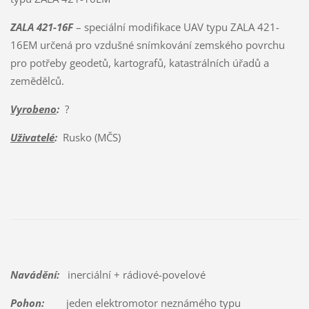
ZALA 421-16F
– speciální modifikace UAV typu ZALA 421-
16EM určená pro vzdušné snímkování zemského povrchu
pro potřeby geodetů, kartografů, katastrálních úřadů a
zemědělců.
Vyrobeno
:
?
Uživatelé
:
Rusko (MČS)
Navádění:
inerciální + rádiové-povelové
Pohon:
jeden elektromotor neznámého typu