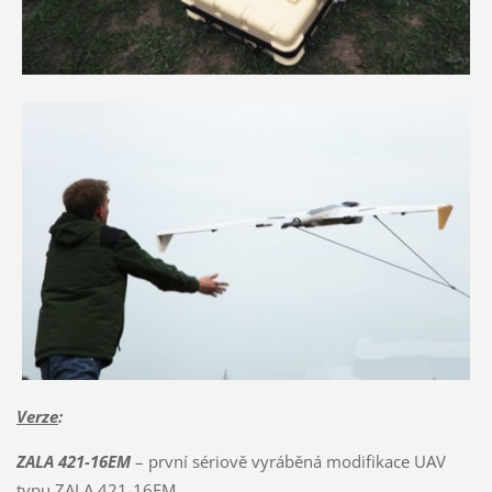
Verze
:
ZALA 421-16EM
– první sériově vyráběná modifikace UAV
typu ZALA 421-16EM