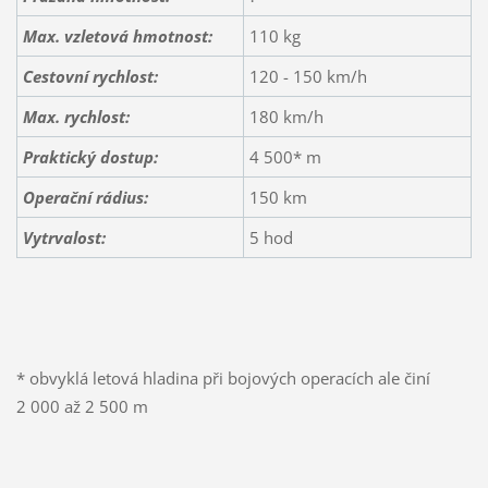
Max. vzletová hmotnost:
110 kg
Cestovní rychlost:
120 - 150 km/h
Max. rychlost:
180 km/h
Praktický dostup:
4 500* m
Operační rádius:
150 km
Vytrvalost:
5 hod
* obvyklá letová hladina při bojových operacích ale činí
2 000 až 2 500 m