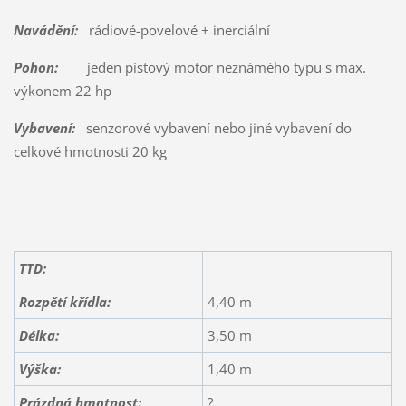
Navádění:
rádiové-povelové + inerciální
Pohon:
jeden pístový motor neznámého typu s max.
výkonem 22 hp
Vybavení:
senzorové vybavení nebo jiné vybavení do
celkové hmotnosti 20 kg
TTD:
Rozpětí křídla:
4,40 m
Délka:
3,50 m
Výška:
1,40 m
Prázdná hmotnost:
?