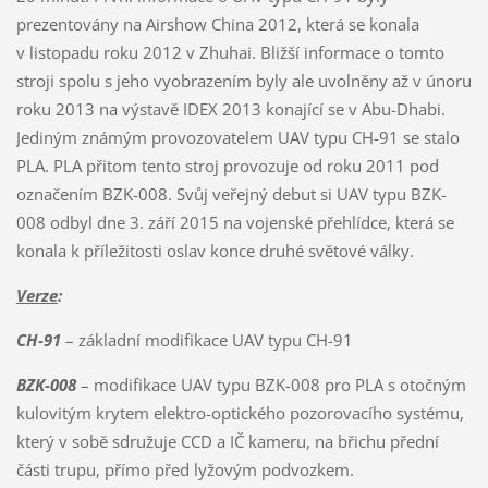
prezentovány na Airshow China 2012, která se konala
v listopadu roku 2012 v Zhuhai. Bližší informace o tomto
stroji spolu s jeho vyobrazením byly ale uvolněny až v únoru
roku 2013 na výstavě IDEX 2013 konající se v Abu-Dhabi.
Jediným známým provozovatelem UAV typu CH-91 se stalo
PLA. PLA přitom tento stroj provozuje od roku 2011 pod
označením BZK-008. Svůj veřejný debut si UAV typu BZK-
008 odbyl dne 3. září 2015 na vojenské přehlídce, která se
konala k příležitosti oslav konce druhé světové války.
Verze
:
CH-91
– základní modifikace UAV typu CH-91
BZK-008
– modifikace UAV typu BZK-008 pro PLA s otočným
kulovitým krytem elektro-optického pozorovacího systému,
který v sobě sdružuje CCD a IČ kameru, na břichu přední
části trupu, přímo před lyžovým podvozkem.