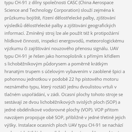
typu CH-91 z dílny společnosti CASC (China Aerospace
Science and Technology Corporation) slouží zejména k
průzkumu bojiště, řízení dělostřelecké palby, zjišťování
výsledků dělostřelecké palby a zjišťování geografických
informací. Zmíněný stroj lze ale použít též k protipožární
hlídkové činnosti, inspekci energovodů, meteorologickému
výzkumu či zajišťování nouzového přenosu signálu. UAV
typu CH-91 je řešen jako hornoplošník s přímým křídlem
s lichoběžníkovým půdorysem a poměrně krátkým
hranatým trupem s účelovým vybavením v zaoblené špici a
pohonnou jednotkou v podobě 22 hp pístového motoru
neznámého typu, který roztáčí jednu dvoulistou vrtuli v
tlačném uspořádání, v zádi. Ocasní plochy tohoto stroje se
sestávají ze dvou lichoběžníkových svislých ploch (SOP) a
jedné obdélníkové vodorovné plochy (VOP). VOP přitom
navzájem propojuje obě SOP, přibližně v jedné třetině jejich
výšky. Instalace ocasních ploch UAV typu CH-91 se nachází