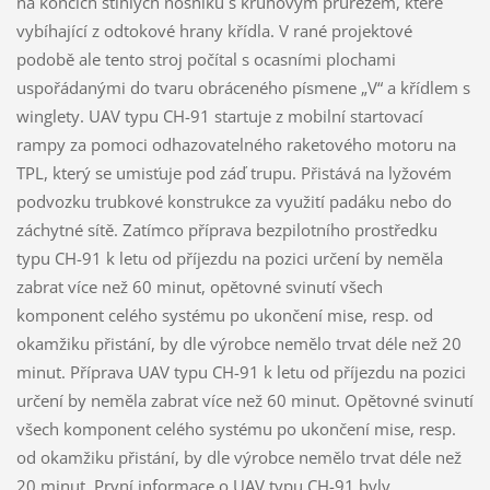
na koncích štíhlých nosníků s kruhovým průřezem, které
vybíhající z odtokové hrany křídla. V rané projektové
podobě ale tento stroj počítal s ocasními plochami
uspořádanými do tvaru obráceného písmene „V“ a křídlem s
winglety. UAV typu CH-91 startuje z mobilní startovací
rampy za pomoci odhazovatelného raketového motoru na
TPL, který se umisťuje pod záď trupu. Přistává na lyžovém
podvozku trubkové konstrukce za využití padáku nebo do
záchytné sítě. Zatímco příprava bezpilotního prostředku
typu CH-91 k letu od příjezdu na pozici určení by neměla
zabrat více než 60 minut, opětovné svinutí všech
komponent celého systému po ukončení mise, resp. od
okamžiku přistání, by dle výrobce nemělo trvat déle než 20
minut. Příprava UAV typu CH-91 k letu od příjezdu na pozici
určení by neměla zabrat více než 60 minut. Opětovné svinutí
všech komponent celého systému po ukončení mise, resp.
od okamžiku přistání, by dle výrobce nemělo trvat déle než
20 minut. První informace o UAV typu CH-91 byly