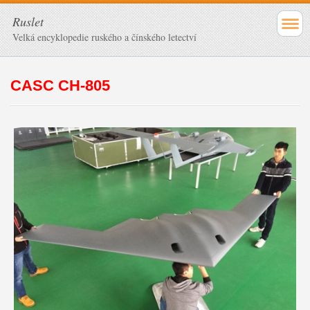
Ruslet
Velká encyklopedie ruského a čínského letectví
CASC CH-805