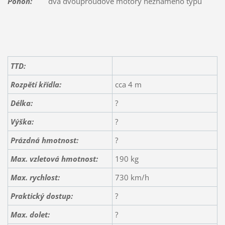
Pohon:
dva dvouproudové motory neznámého typu
TTD:
Rozpětí křídla:
cca 4 m
Délka:
?
Výška:
?
Prázdná hmotnost:
?
Max. vzletová hmotnost:
190 kg
Max. rychlost:
730 km/h
Praktický dostup:
?
Max. dolet:
?