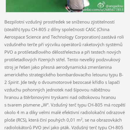
Bezpilotní vzdušný prostředek se sníženou zjistitelností
(stealth) typu CH-805 z dílny společnosti CASC (China
Aerospace Science and Technology Corporation) zastává roli
vzdušného terče při výcviku operátorů raketových systémů
PVO a protiletadlového dělostřelectva a při testech nových
protiletadlových řízených střel. Tento nevelký podzvukový
stroj je řešen jako přesná aerodynamická zmenšenina
amerického strategického bombardovacího letounu typu B-
2
Spirit
. Jde tedy o dvoumotorové bezocasé křídlo s lapači
vzduchu pohonných jednotek nad šípovou náběžnou
hranou a štěrbinovými tryskami nad odtokovou hranou
s tvarem písmene „W“. Vzdušný terč typu CH-805 má rozpětí
okolo 4 m a díky velmi malé efektivní radiolokační odrazové
2
ploše (RCS), která činí pouhých 0,01 m
, se na obrazovkách
radiolokátorů PVO jeví jako pták. Vzdušný terč typu CH-805