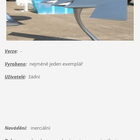
Verze
:
-
Vyrobeno
:
nejméně jeden exemplář
Uživatelé
:
žádní
Navádění:
inerciální