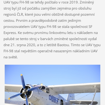
UAV typu FH-98 se tehdy počítalo v roce 2019. Zmíněný
stroj byl již od počátku zamýšlen zejména pro obsluhu
regionů ČLR, které jsou velmi obtížně dostupné pozemní
cestou. Prvním a pravděpodobně zatím jediným
provozovatelem UAV typu FH-98 se stala společnost SF
Express. Ke svému prvnímu linkovému letu s nákladem na
palubě se tento stroj v barvách zmíněné společnosti vydal
dne 21. srpna 2020, a to z letiště Baotou. Tímto se UAV typu
FH-98 stal největším operačně nasazeným nákladním UAV
na světě.