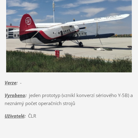
Verze
:
-
Vyrobeno
:
jeden prototyp (vznikl konverzí sériového Y-5B) a
neznámý počet operačních strojů
Uživatelé
:
ČLR