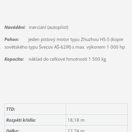
Navádění:
inerciání (autopilot)
Pohon:
jeden pístový motor typu Zhuzhou HS-5 (kopie
sovětského typu Švecov AŠ-62IR) s max. výkonem 1 000 hp
Kapacita:
náklad do celkové hmotnosti 1 500 kg
TTD:
Rozpětí křídla:
18,18 m
Délka:
12,74 m