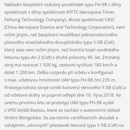
Nákladní bezpilotní vzdušný prostředek typu FH-98 z dílny
společnosti z dílny společnosti ATFTC (Aerospace Times
Feihong Technology Company), divize společnosti CASC
(China Aerospace Science and Technology Corporation), není
ničím jiným, než bezpilotní modifikací jednomotorového
pístového víceúčelového dvouplošníku typu Y-5B (
Colt
),
který zase není ničím jiným, než licenční kopií sovětského
letounu typu An-2 (
Colt
) z druhé poloviny 40. let. Zmíněný
stroj má nosnost 1 500 kg, cestovní rychlost 180 km/h a
dolet 1 200 km. Délka rozjezdu při vzletu v konfiguraci
s max. vzletovou hmotností UAV typu FH-98 činí 235 m.
Prototyp tohoto stroje vznikl konverzí sériového Y-5B (
Colt
) a
od vzletové dráhy se poprvé odlepil dne 16. října 2018. Ke
svému prvnímu letu se prototyp UAV typu FH-98 vydal
z VPD letiště Baotou, které se nachází v autonomní oblasti
Vnitřní Mongolsko. Se završením certifikačních zkoušek a
zahájením „sériových“ přestaveb letounů typu Y-5B (
Colt
) na