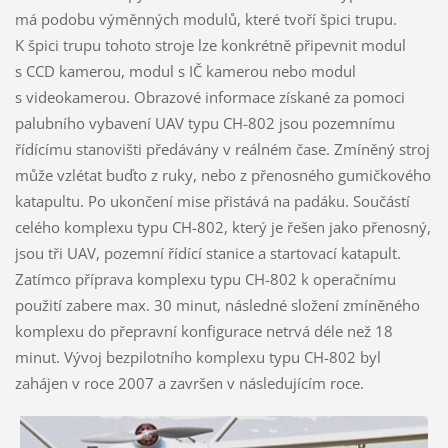
má podobu výměnných modulů, které tvoří špici trupu.
K špici trupu tohoto stroje lze konkrétně připevnit modul
s CCD kamerou, modul s IČ kamerou nebo modul
s videokamerou. Obrazové informace získané za pomoci
palubního vybavení UAV typu CH-802 jsou pozemnímu
řídícímu stanovišti předávány v reálném čase. Zmíněný stroj
může vzlétat buďto z ruky, nebo z přenosného gumičkového
katapultu. Po ukončení mise přistává na padáku. Součástí
celého komplexu typu CH-802, který je řešen jako přenosný,
jsou tři UAV, pozemní řídící stanice a startovací katapult.
Zatímco příprava komplexu typu CH-802 k operačnímu
použití zabere max. 30 minut, následné složení zmíněného
komplexu do přepravní konfigurace netrvá déle než 18
minut. Vývoj bezpilotního komplexu typu CH-802 byl
zahájen v roce 2007 a završen v následujícím roce.