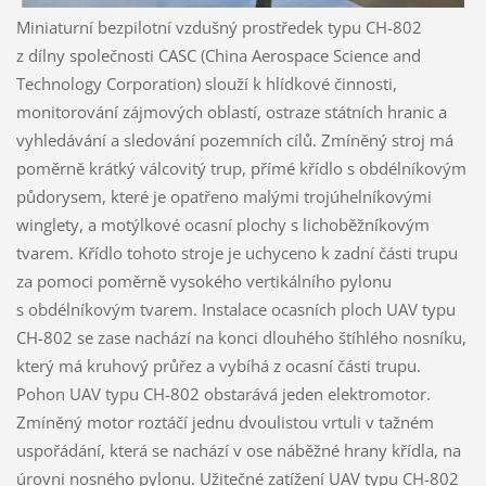
Miniaturní bezpilotní vzdušný prostředek typu CH-802
z dílny společnosti CASC (China Aerospace Science and
Technology Corporation) slouží k hlídkové činnosti,
monitorování zájmových oblastí, ostraze státních hranic a
vyhledávání a sledování pozemních cílů. Zmíněný stroj má
poměrně krátký válcovitý trup, přímé křídlo s obdélníkovým
půdorysem, které je opatřeno malými trojúhelníkovými
winglety, a motýlkové ocasní plochy s lichoběžníkovým
tvarem. Křídlo tohoto stroje je uchyceno k zadní části trupu
za pomoci poměrně vysokého vertikálního pylonu
s obdélníkovým tvarem. Instalace ocasních ploch UAV typu
CH-802 se zase nachází na konci dlouhého štíhlého nosníku,
který má kruhový průřez a vybíhá z ocasní části trupu.
Pohon UAV typu CH-802 obstarává jeden elektromotor.
Zmíněný motor roztáčí jednu dvoulistou vrtuli v tažném
uspořádání, která se nachází v ose náběžné hrany křídla, na
úrovni nosného pylonu. Užitečné zatížení UAV typu CH-802