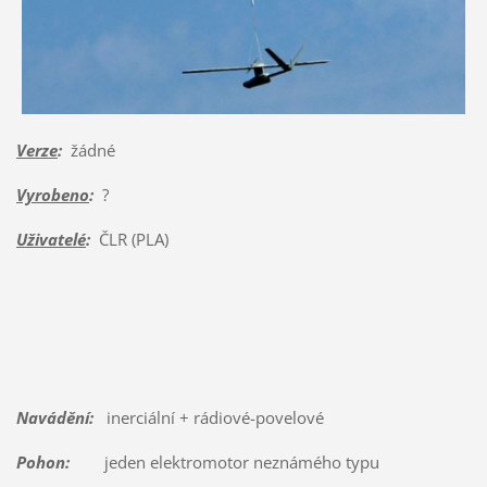
Verze
:
žádné
Vyrobeno
:
?
Uživatelé
:
ČLR (PLA)
Navádění:
inerciální + rádiové-povelové
Pohon:
jeden elektromotor neznámého typu