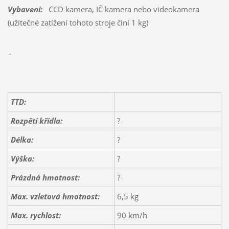
Vybavení:
CCD kamera, IČ kamera nebo videokamera
(užitečné zatížení tohoto stroje činí 1 kg)
¨
TTD:
Rozpětí křídla:
?
Délka:
?
Výška:
?
Prázdná hmotnost:
?
Max. vzletová hmotnost:
6,5 kg
Max. rychlost:
90 km/h