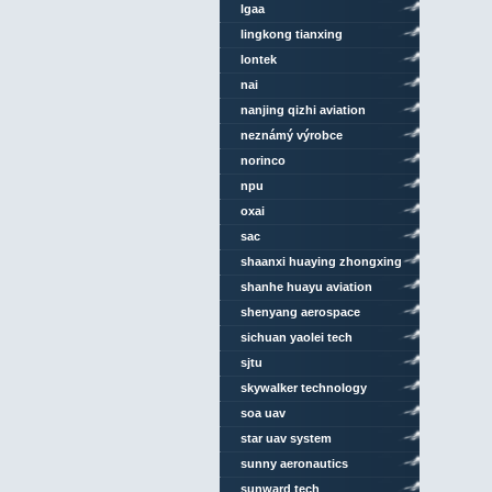
lgaa
lingkong tianxing
technology
lontek
nai
nanjing qizhi aviation
technology
neznámý výrobce
norinco
npu
oxai
sac
shaanxi huaying zhongxing
aviation technology
shanhe huayu aviation
shenyang aerospace
university
sichuan yaolei tech
sjtu
skywalker technology
soa uav
star uav system
sunny aeronautics
sunward tech