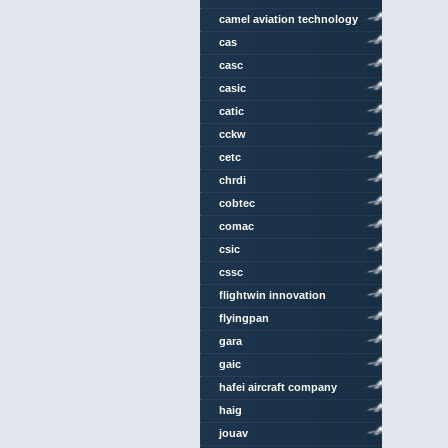
camel aviation technology
cas
casc
casic
catic
cckw
cetc
chrdi
cobtec
comac
csic
cssc
flightwin innovation
technology
flyingpan
gara
gaic
hafei aircraft company
haig
jouav