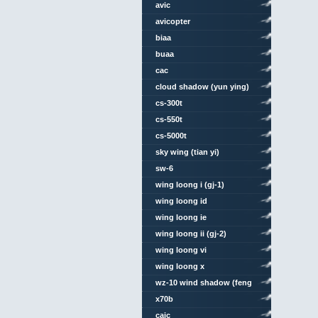
avic
avicopter
biaa
buaa
cac
cloud shadow (yun ying)
cs-300t
cs-550t
cs-5000t
sky wing (tian yi)
sw-6
wing loong i (gj-1)
wing loong id
wing loong ie
wing loong ii (gj-2)
wing loong vi
wing loong x
wz-10 wind shadow (feng
ying)
x70b
caic