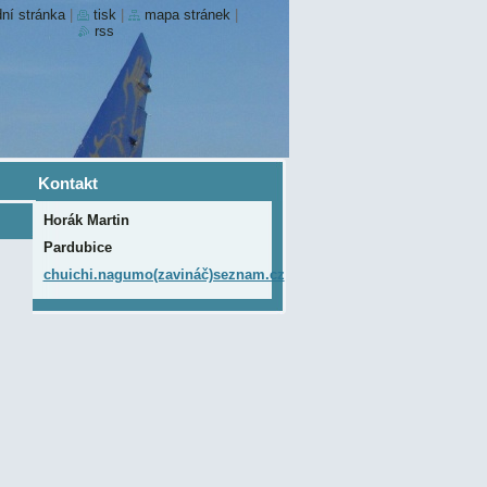
ní stránka
|
tisk
|
mapa stránek
|
rss
Kontakt
Horák Martin
Pardubice
chuichi.nagumo(zavináč)seznam.cz