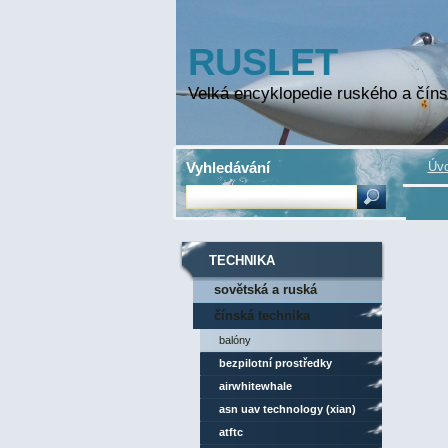
RUSLET
Velká encyklopedie ruského a číns
Vyhledávání
Úvo
TECHNIKA
sovětská a ruská
technika
čínská technika
balóny
bezpilotní prostředky
airwhitewhale
asn uav technology (xian)
atftc