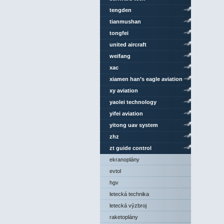
tengden
tianmushan
tongfei
united aircraft
weifang
xac
xiamen han’s eagle aviation
technology
xy aviation
yaolei technology
yifei aviation
yitong uav system
zhz
zt guide control
ekranoplány
evtol
hgv
letecká technika
letecká výzbroj
raketoplány