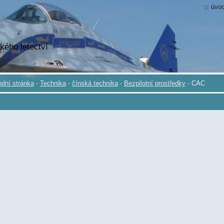
úvod
kého letectví
dní stránka
-
Technika
-
čínská technika
-
Bezpilotní prostředky
-
CAC