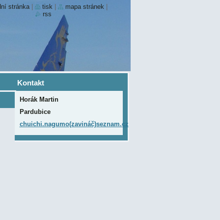
ní stránka
|
tisk
|
mapa stránek
|
rss
Kontakt
Horák Martin
Pardubice
chuichi.nagumo(zavináč)seznam.cz