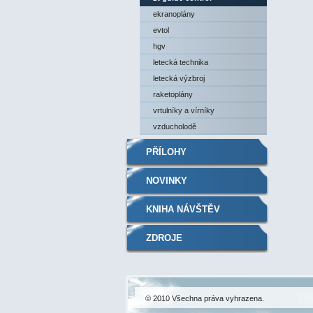
ekranoplány
evtol
hgv
letecká technika
letecká výzbroj
raketoplány
vrtulníky a vírníky
vzducholodě
PŘÍLOHY
NOVINKY
KNIHA NÁVŠTĚV
ZDROJE
© 2010 Všechna práva vyhrazena.