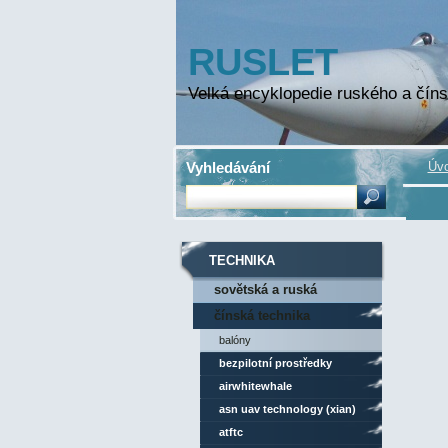
RUSLET
Velká encyklopedie ruského a číns
Vyhledávání
Úvo
TECHNIKA
sovětská a ruská
technika
čínská technika
balóny
bezpilotní prostředky
airwhitewhale
asn uav technology (xian)
atftc