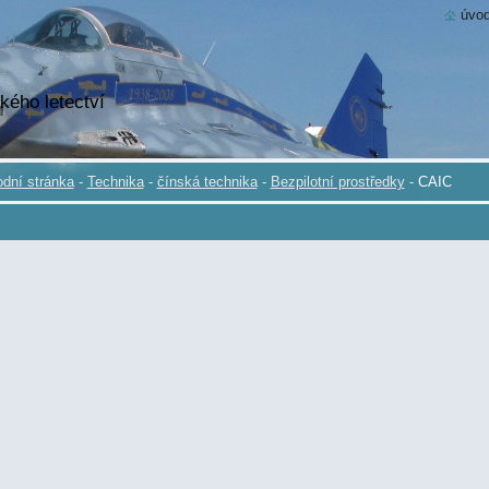
úvod
kého letectví
dní stránka
-
Technika
-
čínská technika
-
Bezpilotní prostředky
-
CAIC