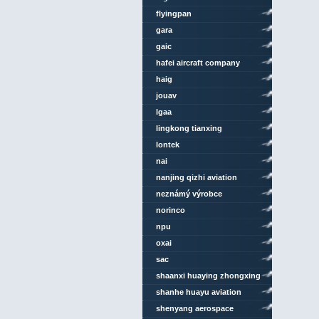
technology
flyingpan
gara
gaic
hafei aircraft company
haig
jouav
lgaa
lingkong tianxing
technology
lontek
nai
nanjing qizhi aviation
technology
neznámý výrobce
norinco
npu
oxai
sac
shaanxi huaying zhongxing
aviation technology
shanhe huayu aviation
shenyang aerospace