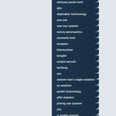
university
sichuan yaolei tech
sjtu
skywalker technology
soa uav
star uav system
sunny aeronautics
sunward tech
tengden
tianmushan
tongfei
united aircraft
weifang
xac
xiamen han’s eagle aviation
technology
xy aviation
yaolei technology
yifei aviation
yitong uav system
zhz
zt guide control