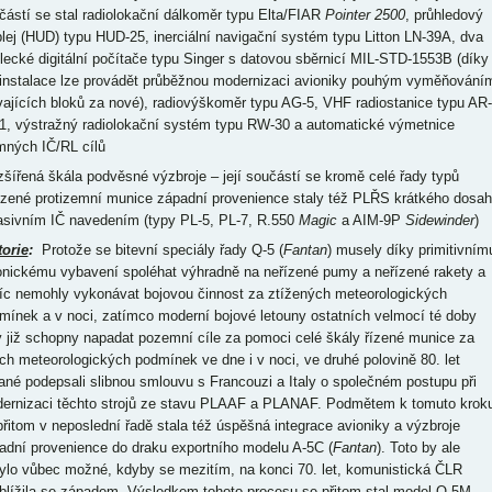
částí se stal radiolokační dálkoměr typu Elta/FIAR
Pointer 2500
, průhledový
plej (HUD) typu HUD-25, inerciální navigační systém typu Litton LN-39A, dva
elecké digitální počítače typu Singer s datovou sběrnicí MIL-STD-1553B (díky
í instalace lze provádět průběžnou modernizaci avioniky pouhým vyměňování
vajících bloků za nové), radiovýškoměr typu AG-5, VHF radiostanice typu AR-
1, výstražný radiolokační systém typu RW-30 a automatické výmetnice
mných IČ/RL cílů
ozšířená škála podvěsné výzbroje – její součástí se kromě celé řady typů
ízené protizemní munice západní provenience staly též PLŘS krátkého dosa
asivním IČ navedením (typy PL-5, PL-7, R.550
Magic
a AIM-9P
Sidewinder
)
torie
:
Protože se bitevní speciály řady Q-5 (
Fantan
) musely díky primitivním
onickému vybavení spoléhat výhradně na neřízené pumy a neřízené rakety a
íc nemohly vykonávat bojovou činnost za ztížených meteorologických
mínek a v noci, zatímco moderní bojové letouny ostatních velmocí té doby
y již schopny napadat pozemní cíle za pomoci celé škály řízené munice za
ch meteorologických podmínek ve dne i v noci, ve druhé polovině 80. let
ané podepsali slibnou smlouvu s Francouzi a Italy o společném postupu při
ernizaci těchto strojů ze stavu PLAAF a PLANAF. Podmětem k tomuto krok
přitom v neposlední řadě stala též úspěšná integrace avioniky a výzbroje
adní provenience do draku exportního modelu A-5C (
Fantan
). Toto by ale
ylo vůbec možné, kdyby se mezitím, na konci 70. let, komunistická ČLR
blížila se západem. Výsledkem tohoto procesu se přitom stal model Q-5M