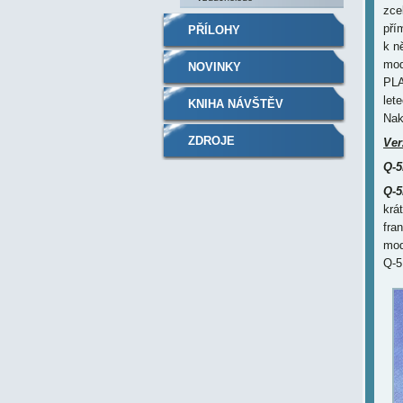
zce
pří
PŘÍLOHY
k n
mod
NOVINKY
PLA
let
KNIHA NÁVŠTĚV
Nak
ZDROJE
Ver
Q-5
Q-5
krá
fra
mod
Q-5