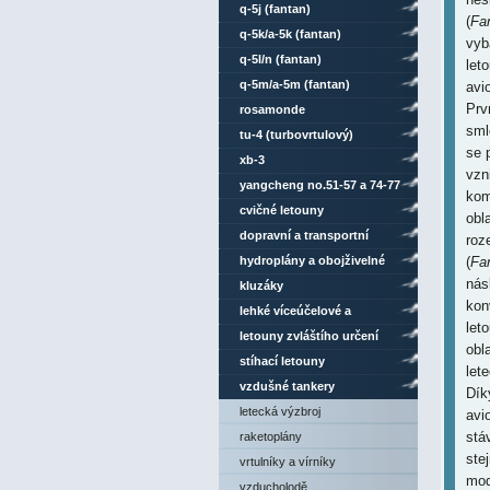
q-5j (fantan)
(
Fa
q-5k/a-5k (fantan)
vyb
q-5l/n (fantan)
let
q-5m/a-5m (fantan)
avi
Prv
rosamonde
sml
tu-4 (turbovrtulový)
se 
xb-3
vzn
yangcheng no.51-57 a 74-77
kom
cvičné letouny
obl
dopravní a transportní
roz
letouny
hydroplány a obojživelné
(
Fa
nás
letouny
kluzáky
kon
lehké víceúčelové a
let
sportovní letouny
letouny zvláštího určení
obl
stíhací letouny
let
vzdušné tankery
Dík
letecká výzbroj
avi
stá
raketoplány
ste
vrtulníky a vírníky
mod
vzducholodě