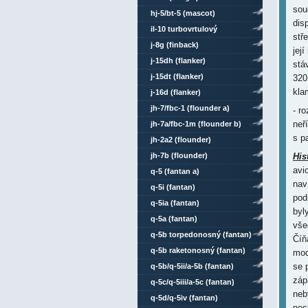
sou
hj-5/bt-5 (mascot)
dis
il-10 turbovrtulový
stř
j-8g (finback)
jej
j-15dh (flanker)
stá
j-15dt (flanker)
320
kla
j-16d (flanker)
jh-7/fbc-1 (flounder a)
- r
neř
jh-7a/fbc-1m (flounder b)
s p
jh-2a2 (flounder)
jh-7b (flounder)
His
avi
q-5 (fantan a)
nav
q-5i (fantan)
pod
q-5ia (fantan)
byl
q-5a (fantan)
vše
q-5b torpedonosný (fantan)
Číň
q-5b raketonosný (fantan)
mod
se 
q-5b/q-5ii/a-5b (fantan)
záp
q-5c/q-5iii/a-5c (fantan)
neb
q-5d/q-5iv (fantan)
nes