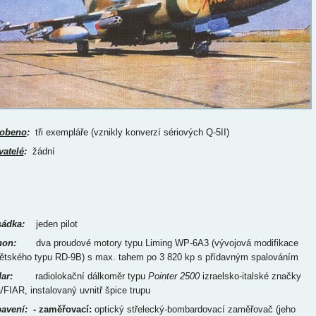
obeno
:
tři exempláře (vznikly konverzí sériových Q-5II)
vatelé
:
žádní
ádka:
jeden pilot
on:
dva proudové motory typu Liming WP-6A3 (vývojová modifikace
ětského typu RD-9B) s max. tahem po 3 820 kp s přídavným spalováním
ar:
radiolokační dálkoměr typu
Pointer 2500
izraelsko-italské značky
a/FIAR, instalovaný uvnitř špice trupu
avení:
- zaměřovací:
optický střelecký-bombardovací zaměřovač (jeho