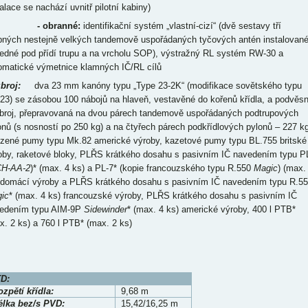
alace se nachází uvnitř pilotní kabiny)
- obranné:
identifikační systém „vlastní-cizí“ (dvě sestavy tří
bných nestejně velkých tandemově uspořádaných tyčových antén instalovan
jedné pod přídí trupu a na vrcholu SOP), výstražný RL systém RW-30 a
omatické výmetnice klamných IČ/RL cílů
broj:
dva 23 mm kanóny typu „Type 23-2K“ (modifikace sovětského typu
23) se zásobou 100 nábojů na hlaveň, vestavěné do kořenů křídla, a podvěs
broj, přepravovaná na dvou párech tandemově uspořádaných podtrupových
onů (s nosností po 250 kg) a na čtyřech párech podkřídlových pylonů – 227 k
ízené pumy typu Mk.82 americké výroby, kazetové pumy typu BL.755 britské
oby, raketové bloky, PLŘS krátkého dosahu s pasivním IČ navedením typu P
H-AA-2
)* (max. 4 ks) a PL-7* (kopie francouzského typu R.550
Magic
) (max.
 domácí výroby a PLŘS krátkého dosahu s pasivním IČ navedením typu R.5
ic
* (max. 4 ks) francouzské výroby, PLŘS krátkého dosahu s pasivním IČ
edením typu AIM-9P
Sidewinder
* (max. 4 ks) americké výroby, 400 l PTB*
x. 2 ks) a 760 l PTB* (max. 2 ks)
D:
zpětí křídla:
9,68 m
élka bez/s PVD:
15,42/16,25 m