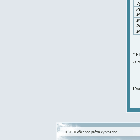
V
P
M
Ma
P
Ma
* P
** 
Pos
© 2010 Všechna práva vyhrazena.