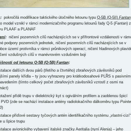
p
:
pokročilá modifikace taktického útočného letounu typu
Q-5B (Q-5II)
Fantan
to model vznikl v rámci modernizačního programu letounů řady Q-5 (
Fantan
) 
vu PLAAF a PLANAF
ení
:
ničení pozemních cílů nacházejících se v přífrontové vzdálenosti v rám
mé podpory pozemních jednotek, ničení pozemních cílů nacházejících se v
ubce území protivníka v rámci průnikových operací, ničení hladinových plavid
ičení vzdušných cílů v manévrovém vzdušném boji
išnosti od letounu Q-5B (Q-5B) Fantan
:
nstalace dalších dvou párů (třetího a čtvrtého) zbraňových závěsníků pod
jšími panely křídla – ty jsou vyhrazeny pro krátkodosahové PLŘS s pasivním
navedením (tímto celkový počet zbraňových závěsníků vzrostl z osmi na
náct)
rotažení přídě trupu v dielektrický kyt s ogiválním profilem a zaoblenou špicí
 PVD (zde se nachází instalace antény radiolokačního dálkoměru typu
Pointe
0
)
nstalace příďové sestavy tyčových antén identifikačního systému „vlastní-cizí“
že u špice trupu
nstalace avionického vybavení italské značky Aeritalia (nyní Alenia) – jeho