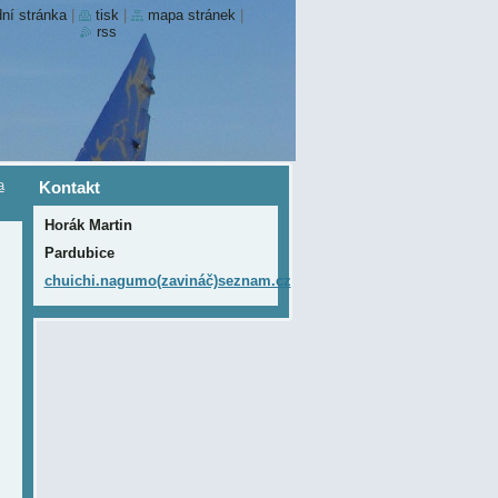
ní stránka
|
tisk
|
mapa stránek
|
rss
a
Kontakt
Horák Martin
Pardubice
chuichi.nagumo(zavináč)seznam.cz