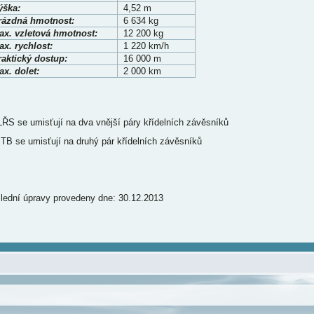
ýška:
4,52 m
rázdná hmotnost:
6 634 kg
ax. vzletová hmotnost:
12 200 kg
x. rychlost:
1 220 km/h
raktický dostup:
16 000 m
x. dolet:
2 000 km
LŘS se umisťují na dva vnější páry křídelních závěsníků
PTB se umisťují na druhý pár křídelních závěsníků
lední úpravy provedeny dne: 30.12.2013