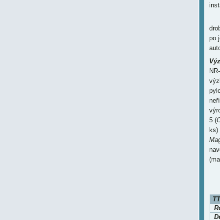
inst
dro
po 
aut
Výz
NR-
výz
pyl
neř
výr
5 (
C
ks)
Mag
nav
(ma
TT
Ro
D