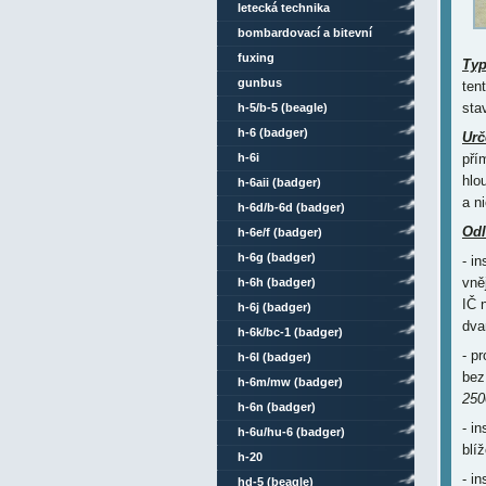
letecká technika
bombardovací a bitevní
letouny
fuxing
Ty
gunbus
ten
sta
h-5/b-5 (beagle)
h-6 (badger)
Urč
h-6i
pří
hlo
h-6aii (badger)
a n
h-6d/b-6d (badger)
Odl
h-6e/f (badger)
h-6g (badger)
- i
vně
h-6h (badger)
IČ 
h-6j (badger)
dva
h-6k/bc-1 (badger)
- p
h-6l (badger)
bez
h-6m/mw (badger)
250
h-6n (badger)
- i
h-6u/hu-6 (badger)
blí
h-20
- i
hd-5 (beagle)