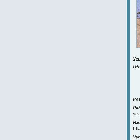
Vyr
Uži
Pos
Poh
sov
Rad
Elt
Vyb