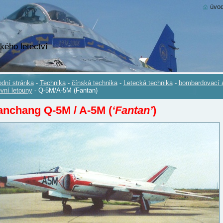
úvod
kého letectví
dní stránka
-
Technika
-
čínská technika
-
Letecká technika
-
bombardovací 
evní letouny
-
Q-5M/A-5M (Fantan)
nchang Q-5M / A-5M (
‘Fantan’
)