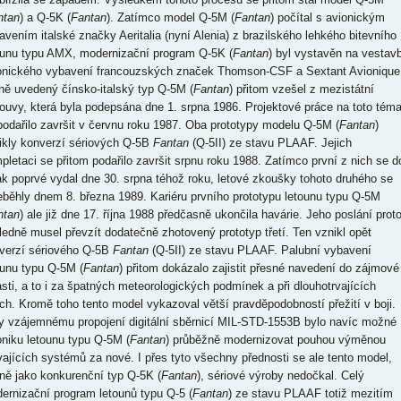
ntan
) a Q-5K (
Fantan
). Zatímco model Q-5M (
Fantan
) počítal s avionickým
avením italské značky Aeritalia (nyní Alenia) z brazilského lehkého bitevního
ounu typu AMX, modernizační program Q-5K (
Fantan
) byl vystavěn na vestav
onického vybavení francouzských značek Thomson-CSF a Sextant Avionique
ně uvedený čínsko-italský typ Q-5M (
Fantan
) přitom vzešel z mezistátní
ouvy, která byla podepsána dne 1. srpna 1986. Projektové práce na toto tém
podařilo završit v červnu roku 1987. Oba prototypy modelu Q-5M (
Fantan
)
ikly konverzí sériových Q-5B
Fantan
(Q-5II) ze stavu PLAAF. Jejich
pletaci se přitom podařilo završit srpnu roku 1988. Zatímco první z nich se d
ak poprvé vydal dne 30. srpna téhož roku, letové zkoušky tohoto druhého se
eběhly dnem 8. března 1989. Kariéru prvního prototypu letounu typu Q-5M
ntan
) ale již dne 17. října 1988 předčasně ukončila havárie. Jeho poslání prot
ledně musel převzít dodatečně zhotovený prototyp třetí. Ten vznikl opět
verzí sériového Q-5B
Fantan
(Q-5II) ze stavu PLAAF. Palubní vybavení
ounu typu Q-5M (
Fantan
) přitom dokázalo zajistit přesné navedení do zájmové
asti, a to i za špatných meteorologických podmínek a při dlouhotrvajících
ech. Kromě toho tento model vykazoval větší pravděpodobností přežití v boji.
y vzájemnému propojení digitální sběrnicí MIL-STD-1553B bylo navíc možné
oniku letounu typu Q-5M (
Fantan
) průběžně modernizovat pouhou výměnou
vajících systémů za nové. I přes tyto všechny přednosti se ale tento model,
jně jako konkurenční typ Q-5K (
Fantan
), sériové výroby nedočkal. Celý
ernizační program letounů typu Q-5 (
Fantan
) ze stavu PLAAF totiž mezitím