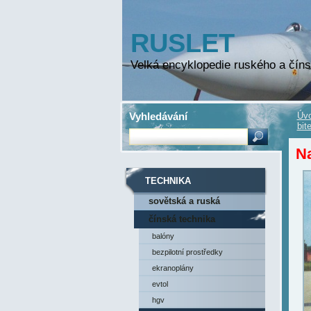
RUSLET
Velká encyklopedie ruského a číns
Vyhledávání
Úvo
bit
Na
TECHNIKA
sovětská a ruská
technika
čínská technika
balóny
bezpilotní prostředky
ekranoplány
evtol
hgv