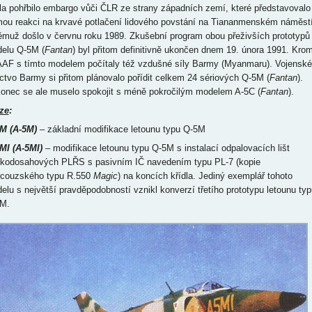
la pohřbilo embargo vůči ČLR ze strany západních zemí, které představovalo
mou reakci na krvavé potlačení lidového povstání na Tiananmenském náměstí
ěmuž došlo v červnu roku 1989. Zkušební program obou přeživších prototypů
elu Q-5M (
Fantan
) byl přitom definitivně ukončen dnem 19. února 1991. Kro
AF s tímto modelem počítaly též vzdušné síly Barmy (Myanmaru). Vojenské
ectvo Barmy si přitom plánovalo pořídit celkem 24 sériových Q-5M (
Fantan
).
onec se ale muselo spokojit s méně pokročilým modelem A-5C (
Fantan
).
ze
:
M (A-5M)
– základní modifikace letounu typu Q-5M
MI (A-5MI)
– modifikace letounu typu Q-5M s instalací odpalovacích lišt
tkodosahových PLŘS s pasivním IČ navedením typu PL-7 (kopie
ncouzského typu R.550
Magic
) na koncích křídla. Jediný exemplář tohoto
elu s největší pravděpodobností vznikl konverzí třetího prototypu letounu typ
M.