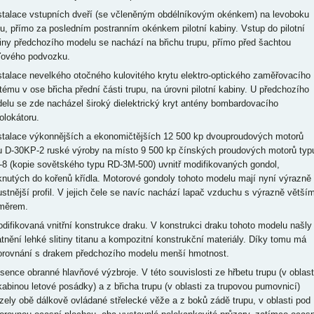
nstalace vstupních dveří (se včleněným obdélníkovým okénkem) na levoboku
pu, přímo za posledním postranním okénkem pilotní kabiny. Vstup do pilotní
iny předchozího modelu se nachází na břichu trupu, přímo před šachtou
ďového podvozku.
nstalace nevelkého otočného kulovitého krytu elektro-optického zaměřovacího
tému v ose břicha přední části trupu, na úrovni pilotní kabiny. U předchozího
elu se zde nacházel široký dielektrický kryt antény bombardovacího
olokátoru.
nstalace výkonnějších a ekonomičtějších 12 500 kp dvouproudových motorů
u D-30KP-2 ruské výroby na místo 9 500 kp čínských proudových motorů typ
8 (kopie sovětského typu RD-3M-500) uvnitř modifikovaných gondol,
knutých do kořenů křídla. Motorové gondoly tohoto modelu mají nyní výrazně
ustnější profil. V jejich čele se navíc nachází lapač vzduchu s výrazně větší
měrem.
odifikovaná vnitřní konstrukce draku. V konstrukci draku tohoto modelu našly
atnění lehké slitiny titanu a kompozitní konstrukční materiály. Díky tomu má
orovnání s drakem předchozího modelu menší hmotnost.
bsence obranné hlavňové výzbroje. V této souvislosti ze hřbetu trupu (v oblast
kabinou letové posádky) a z břicha trupu (v oblasti za trupovou pumovnicí)
zely obě dálkově ovládané střelecké věže a z boků zádě trupu, v oblasti pod