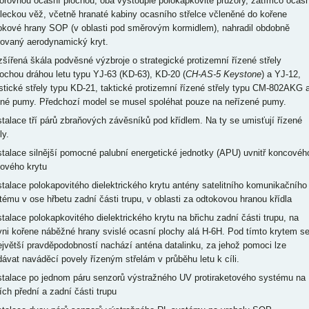
orovnou ocasní plochou, oba vystouplé polokapkovité průzory, zatímco ocasn
eleckou věž, včetně hranaté kabiny ocasního střelce včleněné do kořene
okové hrany SOP (v oblasti pod směrovým kormidlem), nahradil obdobně
rovaný aerodynamický kryt.
ozšířená škála podvěsné výzbroje o strategické protizemní řízené střely
lochou dráhou letu typu YJ-63 (KD-63), KD-20 (
CH-AS-5 Keystone
) a YJ-12,
istické střely typu KD-21, taktické protizemní řízené střely typu CM-802AKG 
ené pumy. Předchozí model se musel spoléhat pouze na neřízené pumy.
nstalace tří párů zbraňových závěsníků pod křídlem. Na ty se umisťují řízené
ly.
nstalace silnější pomocné palubní energetické jednotky (APU) uvnitř koncovéh
pového krytu
nstalace polokapovitého dielektrického krytu antény satelitního komunikačního
tému v ose hřbetu zadní části trupu, v oblasti za odtokovou hranou křídla
nstalace polokapkovitého dielektrického krytu na břichu zadní části trupu, na
vni kořene náběžné hrany svislé ocasní plochy alá H-6H. Pod tímto krytem s
ejvětší pravděpodobností nachází anténa datalinku, za jehož pomoci lze
dávat naváděcí povely řízeným střelám v průběhu letu k cíli.
nstalace po jednom páru senzorů výstražného UV protiraketového systému na
ích přední a zadní části trupu