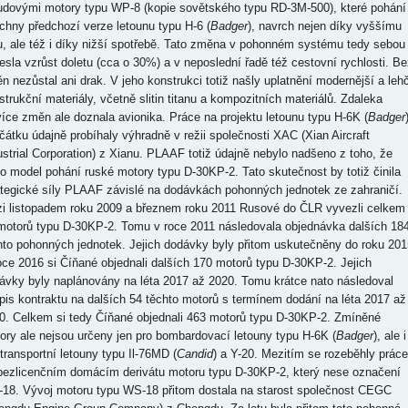
udovými motory typu WP-8 (kopie sovětského typu RD-3M-500), které pohání
chny předchozí verze letounu typu H-6 (
Badger
), navrch nejen díky vyššímu
u, ale též i díky nižší spotřebě. Tato změna v pohonném systému tedy sebou
nesla vzrůst doletu (cca o 30%) a v neposlední řadě též cestovní rychlosti. Be
n nezůstal ani drak. V jeho konstrukci totiž našly uplatnění modernější a lehč
strukční materiály, včetně slitin titanu a kompozitních materiálů. Zdaleka
více změn ale doznala avionika. Práce na projektu letounu typu H-6K (
Badger
čátku údajně probíhaly výhradně v režii společnosti XAC (Xian Aircraft
ustrial Corporation) z Xianu. PLAAF totiž údajně nebylo nadšeno z toho, že
to model pohání ruské motory typu D-30KP-2. Tato skutečnost by totiž činila
ategické síly PLAAF závislé na dodávkách pohonných jednotek ze zahraničí.
i listopadem roku 2009 a březnem roku 2011 Rusové do ČLR vyvezli celkem
motorů typu D-30KP-2. Tomu v roce 2011 následovala objednávka dalších 18
hto pohonných jednotek. Jejich dodávky byly přitom uskutečněny do roku 201
oce 2016 si Číňané objednali dalších 170 motorů typu D-30KP-2. Jejich
ávky byly naplánovány na léta 2017 až 2020. Tomu krátce nato následoval
pis kontraktu na dalších 54 těchto motorů s termínem dodání na léta 2017 až
0. Celkem si tedy Číňané objednali 463 motorů typu D-30KP-2. Zmíněné
ory ale nejsou určeny jen pro bombardovací letouny typu H-6K (
Badger
), ale i
 transportní letouny typu Il-76MD (
Candid
) a Y-20. Mezitím se rozeběhly práce
bezlicenčním domácím derivátu motoru typu D-30KP-2, který nese označení
18. Vývoj motoru typu WS-18 přitom dostala na starost společnost CEGC