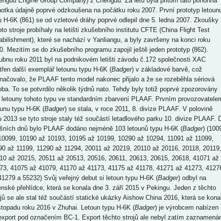
engdu Engine Group Company) z Chengdu. Za letu byla přitom tato pohonná
notka údajně poprvé odzkoušena na počátku roku 2007. První prototyp letoun
u H-6K (861) se od vzletové dráhy poprvé odlepil dne 5. ledna 2007. Zkoušky
oto stroje probíhaly na letišti zkušebního institutu CFTE (China Flight Test
abilishment), které se nachází v Yanliangu, a byly završeny na konci roku
0. Mezitím se do zkušebního programu zapojil ještě jeden prototyp (862).
ubnu roku 2011 byl na podnikovém letišti závodu č.172 společnosti XAC
třen další exemplář letounu typu H-6K (
Badger
) v základové barvě, což
načovalo, že PLAAF tento model nakonec přijalo a že se rozeběhla sériová
oba. To se potvrdilo několik týdnů nato. Tehdy byly totiž poprvé zpozorovány
 letouny tohoto typu ve standardním zbarvení PLAAF. Prvním provozovatele
ounu typu H-6K (
Badger
) se stala, v roce 2011, 8. divize PLAAF. V polovině
u 2013 se tyto stroje staly též součástí letadlového parku 10. divize PLAAF. 
šních dnů bylo PLAAF dodáno nejméně 103 letounů typu H-6K (
Badger
) (100
10099, 10190 až 10193, 10195 až 10199, 10290 až 10294, 11091 až 11099,
90 až 11199, 11290 až 11294, 20011 až 20219, 20110 až 20116, 20118, 20119
10 až 20215, 20511 až 20513, 20516, 20611, 20613, 20615, 20618, 41071 až
73, 41075 až 41079, 41170 až 41173, 41175 až 41178, 41271 až 41273, 4127
41279 a 55232) Svůj veřejný debut si letoun typu H-6K (
Badger
) odbyl na
enské přehlídce, která se konala dne 3. září 2015 v Pekingu. Jeden z těchto
ojů se ale stal též součástí statické ukázky Aishow China 2016, která se kona
istopadu roku 2016 v Zhuhai. Letoun typu H-6K (
Badger
) je výrobcem nabízen
export pod označením BC-1. Export těchto strojů ale nebyl zatím zaznamená