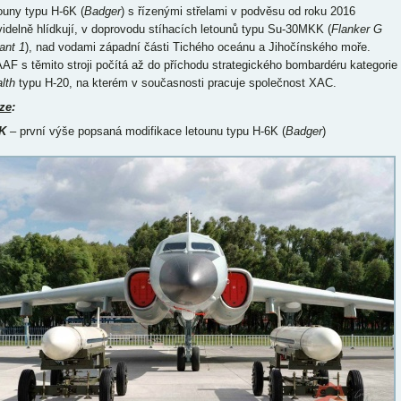
ouny typu H-6K (
Badger
) s řízenými střelami v podvěsu od roku 2016
videlně hlídkují, v doprovodu stíhacích letounů typu Su-30MKK (
Flanker G
ant 1
), nad vodami západní části Tichého oceánu a Jihočínského moře.
AF s těmito stroji počítá až do příchodu strategického bombardéru kategorie
lth
typu H-20, na kterém v současnosti pracuje společnost XAC.
ze
:
K
– první výše popsaná modifikace letounu typu H-6K (
Badger
)