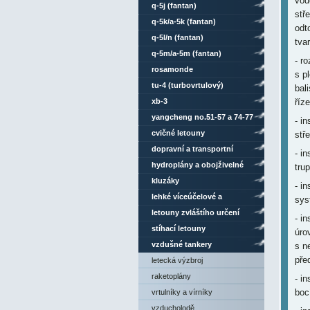
vod
q-5j (fantan)
stř
q-5k/a-5k (fantan)
odt
q-5l/n (fantan)
tva
q-5m/a-5m (fantan)
- r
rosamonde
s p
tu-4 (turbovrtulový)
bal
xb-3
říz
yangcheng no.51-57 a 74-77
- i
cvičné letouny
stře
dopravní a transportní
- i
letouny
hydroplány a obojživelné
tru
letouny
kluzáky
- i
lehké víceúčelové a
sys
sportovní letouny
letouny zvláštího určení
- i
stíhací letouny
úro
vzdušné tankery
s n
pře
letecká výzbroj
raketoplány
- i
boc
vrtulníky a vírníky
vzducholodě