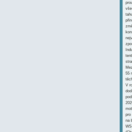
pro
vše
tah
při
změ
kon
nej
zpo
Ind
ten
str
Mez
55 
těc
V r
dod
pod
202
mot
pro
na 
WS-