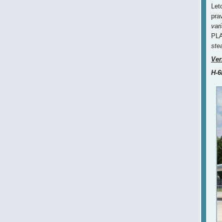
Let
pra
vari
PLA
stea
Ver
H-6