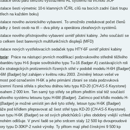
nstalace dvou párů senzorů výstražného RL systému na vrcholu SOP
nstalace šesti výmetnic 10-ti klamných IČ/RL cílů na bocích zadní části trupu
 třech na každém boku)
nstalace nového avionického vybavení. To umožnilo zredukovat počet členů
ádky z šesti osob na tři – dva piloty a operátora zbraňových systémů.
nstalace nového přístrojového vybavení uvnitř pilotní kabiny. Jeho součástí se
lo celkem šest barevných multifunkčních displejů (MFD)
nstalace nových vystřelovacích sedaček typu HTY-6F uvnitř pilotní kabiny
torie
:
Práce na nástupci prvních modifikací podzvukového středně těžkého
bardéru typu H-6 (kopie sovětského typu Tu-16
Badger A
) zastávajících roli
iče strategických protizemních řízených střel v podobě modelu H-6H (
Badger
-6M (
Badger
) byl zahájen v květnu roku 2003. Zmíněný letoun vešel ve
most pod označením H-6K a jeho primární zbraní se stala podzvuková
tizemní řízená střela s plochou dráhou letu typu KD-20 (
CH-AS-5 Keystone
)
osahem 2 000 km. Ten samý typ střely se přitom předtím stal též součástí
aňového systému letounu typu H-6M (
Badger
). Zatímco pod křídlo modelu H-
(
Badger
) je možné umístit jen dvě tyto střely, letoun typu H-6K (
Badger
)
áže pod křídlem přepravovat až šest střel typu KD-20 (
CH-AS-5 Keystone
).
oun typu H-6K (
Badger
) se od svých předchůdců i přes obdobný vnější vzhled
nohém odlišuje. V první řadě se jeho srdcem staly 12 500 kp dvouproudové
ory typu D-30KP-2 ruské výroby. Ty přitom mají před čínskými 9 500 kp