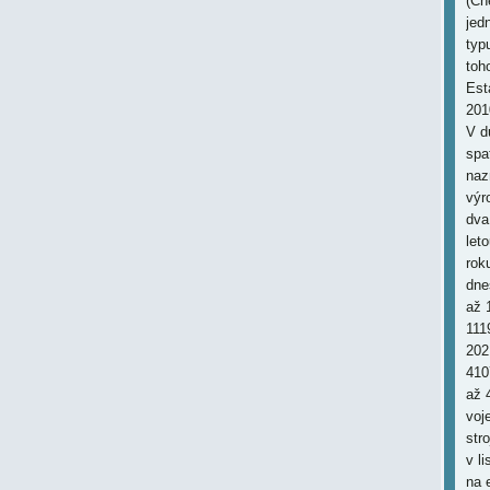
(Ch
jed
typ
toh
Est
201
V d
spa
naz
výr
dva
let
rok
dne
až 
111
202
410
až 
voj
str
v l
na 