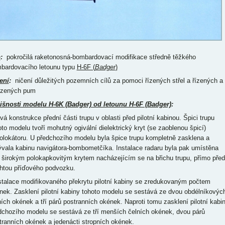
p
:
pokročilá raketonosná-bombardovací modifikace středně těžkého
bardovacího letounu typu
H-6F (
Badger
)
ení
:
ničení důležitých pozemních cílů za pomoci řízených střel a řízených a
ízených pum
išnosti modelu H-6K (Badger) od letounu H-6F (Badger)
:
vá konstrukce přední části trupu v oblasti před pilotní kabinou. Špici trupu
oto modelu tvoří mohutný ogivální dielektrický kryt (se zaoblenou špicí)
iolokátoru. U předchozího modelu byla špice trupu kompletně zasklena a
ývala kabinu navigátora-bombometčíka. Instalace radaru byla pak umístěna
 širokým polokapkovitým krytem nacházejícím se na břichu trupu, přímo před
htou příďového podvozku.
nstalace modifikovaného překrytu pilotní kabiny se zredukovaným počtem
nek. Zasklení pilotní kabiny tohoto modelu se sestává ze dvou obdélníkovýc
ních okének a tří párů postranních okének. Naproti tomu zasklení pilotní kabi
dchozího modelu se sestává ze tří menších čelních okének, dvou párů
tranních okének a jedenácti stropních okének.