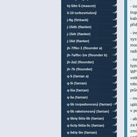
hj-5/bt-5 (mascot)
- i
tru
il-10 turbovrtulový
kab
j-8g (finback)
pří
j-15dh (flanker)
- i
j-15dt (flanker)
sys
j-16d (flanker)
mod
jh-7/fbc-1 (flounder a)
radi
jh-7a/fbc-1m (flounder b)
- i
jh-2a2 (flounder)
typ
jh-7b (flounder)
WP-
q-5 (fantan a)
vet
q-5i (fantan)
rob
prů
q-5ia (fantan)
q-5a (fantan)
- m
upl
q-5b torpedonosný (fantan)
v p
q-5b raketonosný (fantan)
q-5b/q-5ii/a-5b (fantan)
- a
za 
q-5c/q-5iii/a-5c (fantan)
zmi
q-5d/q-5iv (fantan)