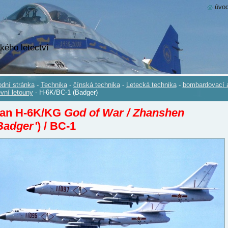
úvod
kého letectví
dní stránka
-
Technika
-
čínská technika
-
Letecká technika
-
bombardovací 
evní letouny
-
H-6K/BC-1 (Badger)
ian H-6K/KG
God of War / Zhanshen
Badger’
) / BC-1