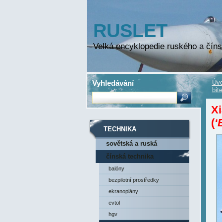
RUSLET
Velká encyklopedie ruského a číns
Vyhledávání
Úvo
bit
X
(
‘
TECHNIKA
sovětská a ruská
technika
čínská technika
balóny
bezpilotní prostředky
ekranoplány
evtol
hgv