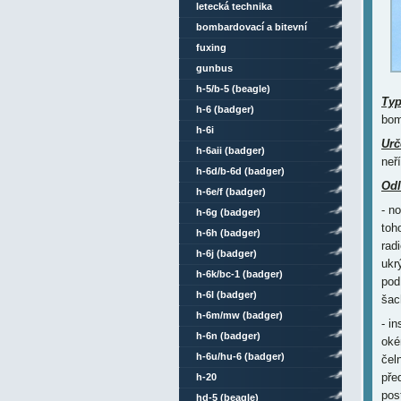
letecká technika
bombardovací a bitevní
letouny
fuxing
gunbus
h-5/b-5 (beagle)
Ty
h-6 (badger)
bom
h-6i
Urč
h-6aii (badger)
neř
h-6d/b-6d (badger)
Odl
h-6e/f (badger)
- no
h-6g (badger)
toh
h-6h (badger)
rad
h-6j (badger)
ukr
h-6k/bc-1 (badger)
pod
h-6l (badger)
šac
h-6m/mw (badger)
- i
h-6n (badger)
oké
h-6u/hu-6 (badger)
čel
pře
h-20
pos
hd-5 (beagle)