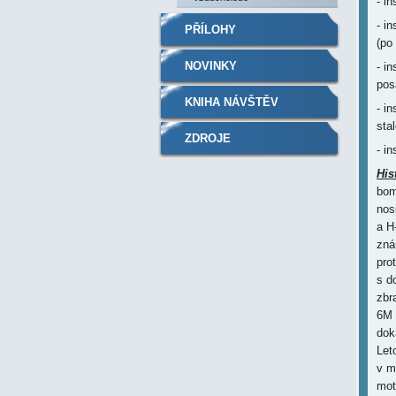
- i
- i
PŘÍLOHY
(po
NOVINKY
- i
pos
KNIHA NÁVŠTĚV
- i
sta
ZDROJE
- i
His
bom
nos
a H
zná
pro
s d
zbr
6M 
dok
Let
v m
mot