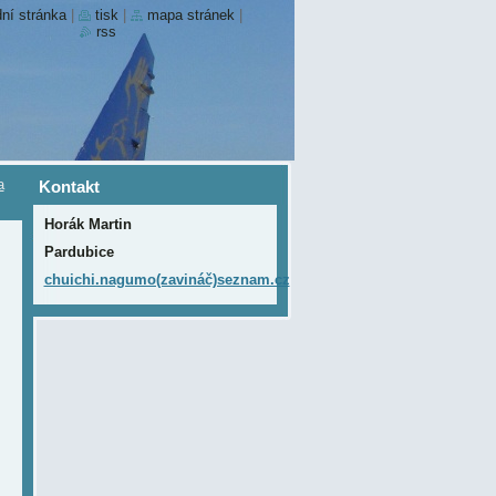
ní stránka
|
tisk
|
mapa stránek
|
rss
a
Kontakt
Horák Martin
Pardubice
chuichi.nagumo(zavináč)seznam.cz