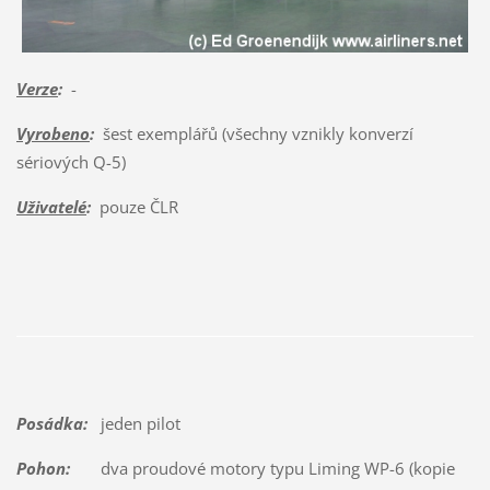
Verze
:
-
Vyrobeno
:
šest exemplářů (všechny vznikly konverzí
sériových Q-5)
Uživatelé
:
pouze ČLR
Posádka:
jeden pilot
Pohon:
dva proudové motory typu Liming WP-6 (kopie