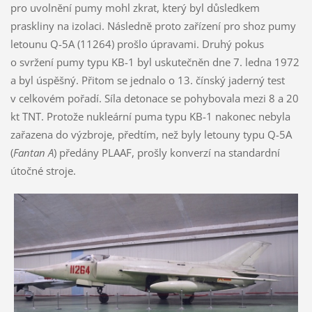
pro uvolnění pumy mohl zkrat, který byl důsledkem
praskliny na izolaci. Následně proto zařízení pro shoz pumy
letounu Q-5A (11264) prošlo úpravami. Druhý pokus
o svržení pumy typu KB-1 byl uskutečněn dne 7. ledna 1972
a byl úspěšný. Přitom se jednalo o 13. čínský jaderný test
v celkovém pořadí. Síla detonace se pohybovala mezi 8 a 20
kt TNT. Protože nukleární puma typu KB-1 nakonec nebyla
zařazena do výzbroje, předtím, než byly letouny typu Q-5A
(
Fantan A
) předány PLAAF, prošly konverzí na standardní
útočné stroje.