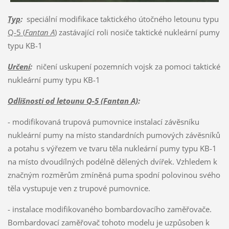
Typ
:
speciální modifikace taktického útočného letounu typu
Q-5 (
Fantan A
)
zastávající roli nosiče taktické nukleární pumy
typu KB-1
Určení
:
ničení uskupení pozemních vojsk za pomoci taktické
nukleární pumy typu KB-1
Odlišnosti od letounu Q-5 (Fantan A)
:
- modifikovaná trupová pumovnice instalací závěsníku
nukleární pumy na místo standardních pumových závěsníků
a potahu s výřezem ve tvaru těla nukleární pumy typu KB-1
na místo dvoudílných podélně dělených dvířek. Vzhledem k
značným rozměrům zmíněná puma spodní polovinou svého
těla vystupuje ven z trupové pumovnice.
- instalace modifikovaného bombardovacího zaměřovače.
Bombardovací zaměřovač tohoto modelu je uzpůsoben k