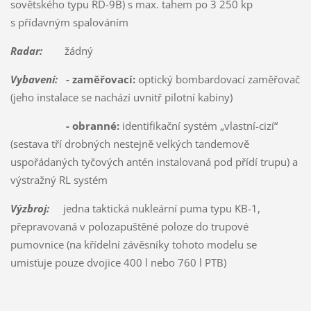
sovětského typu RD-9B) s max. tahem po 3 250 kp
s přídavným spalováním
Radar:
žádný
Vybavení:
- zaměřovací:
optický bombardovací zaměřovač
(jeho instalace se nachází uvnitř pilotní kabiny)
- obranné:
identifikační systém „vlastní-cizí“
(sestava tří drobných nestejně velkých tandemově
uspořádaných tyčových antén instalovaná pod přídí trupu) a
výstražný RL systém
Výzbroj:
jedna taktická nukleární puma typu KB-1,
přepravovaná v polozapuštěné poloze do trupové
pumovnice (na křídelní závěsníky tohoto modelu se
umisťuje pouze dvojice 400 l nebo 760 l PTB)