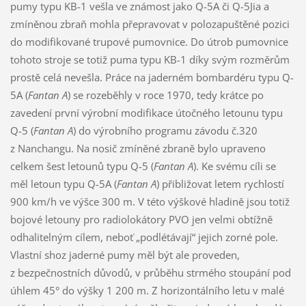
pumy typu KB-1 vešla ve známost jako Q-5A či Q-5Jia a
zmíněnou zbraň mohla přepravovat v polozapuštěné pozici
do modifikované trupové pumovnice. Do útrob pumovnice
tohoto stroje se totiž puma typu KB-1 díky svým rozměrům
prostě celá nevešla. Práce na jaderném bombardéru typu Q-
5A (
Fantan A
) se rozeběhly v roce 1970, tedy krátce po
zavedení první výrobní modifikace útočného letounu typu
Q-5 (
Fantan A
) do výrobního programu závodu č.320
z Nanchangu. Na nosič zmíněné zbraně bylo upraveno
celkem šest letounů typu Q-5 (
Fantan A
). Ke svému cíli se
měl letoun typu Q-5A (
Fantan A
) přibližovat letem rychlostí
900 km/h ve výšce 300 m. V této výškové hladině jsou totiž
bojové letouny pro radiolokátory PVO jen velmi obtížně
odhalitelným cílem, neboť „podlétávají“ jejich zorné pole.
Vlastní shoz jaderné pumy měl být ale proveden,
z bezpečnostních důvodů, v průběhu strmého stoupání pod
úhlem 45° do výšky 1 200 m. Z horizontálního letu v malé