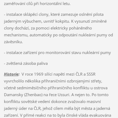
zaměřování cílů při horizontální letu.
- instalace sklápěcí clony, které zamezuje oslnění pilota
jaderným výbuchem, uvnitř kokpitu. K vysunutí zmíněné
clony dochází, za pomoci elektricky poháněného
mechanismu, automaticky po odpoutání nukleární pumy od
závěsníku.
- instalace zařízení pro monitorování stavu nukleární pumy
- zvětšená zásoba paliva
Historie
:
V roce 1969 sílící napětí mezi ČLR a SSSR
vyvrcholilo několika příhraničními ozbrojenými střety,
včetně sedmiměsíčního příhraničního konfliktu u ostrova
Damansky (Zhenbao) na řece Ussuri. A nejen to. Po tomto
konfliktu sovětské vedení dokonce zvažovalo masivní
jaderný úder na ČLR, jehož cílem měla být města a jaderná
zařízení. V přímé reakci na to byla čínské vláda evakuována