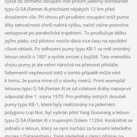
výšce do strmého stoupání měl přitom jaderný bombardér
typu Q-5A (
Fantan A
) přecházet nějakých 12 km před
dosažením cíle. Při shozu při prudkém stoupání totiž puma
díky setrvačnosti chvíli nabírá výšku, načež začne pozvolna
sestupovat po parabolické trajektorii. To prodlužuje délku
jejího pádu, což pilotovi nosiče dává více času na opuštění
cílové oblasti. Po odhození pumy typu KB-1 se měl zmíněný
letoun otočit o 180° a rychle zmizet z bojiště. Tato metodika
shozu pumy je ale velmi náročná na přesnost pilotáže.
Sebemenší nepřesnost totiž v tomto případě může vést
k tomu, že puma mine cíl o stovky metrů. První exemplář
letounu typu Q-5A (
Fantan A
) se od vzletové dráhy napoprvé
odpoutal dne 1. srpna 1970. Pro potřeby ostrých zkoušek
pumy typu KB-1, které byly realizovány na jaderném
polygonu Lop Nur, byl vybrán pilot Yang Guoxiang a letoun
typu Q-5A (
Fantan A
) s trupovým číslem 11264. Konkrétně se
jednalo o letoun, který se nyní nachází za branami leteckého
muzea z Datangshanu. Yang následně v rámci příprav na