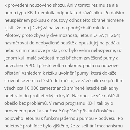
k provedení nouzového shozu. Ani v tomto režimu se ale
puma typu KB-1 nemínila odpoutat od závěsníku. Po dalším
neúspěšném pokusu o nouzový odhoz této zbraně nicméně
zjistil, že mu již zbývá palivo na pouhých 40 min letu.
Pilotovy proto zbývaly dvě možnosti, letoun Q-5A (11264)
nasměrovat do neobydlené pouště a opustit jej na padáku
nebo s ním nouzově přistát, což bylo velmi nebezpečné, už
jenom kuli malé světlosti mezi břichem zavěšené pumy a
povrchem VPD. I přesto volba nakonec padla na nouzové
přistání. Vzhledem k riziku uvolnění pumy, která dokáže
srovnat se zemí celé střední město, ze závěsníku se předtím
všech cca 10 000 zaměstnanců zmíněné letecké základny
odebralo do protileteckých krytů. Nakonec se vše naštěstí
obešlo bez problémů. V rámci programu KB-1 tak bylo
provedeno první a současně úspěšné přistání čínského
bojového letounu s funkční jadernou pumou v podvěsu. Po
poletové prohlídce bylo zjištěno, že za selhání mechanismu