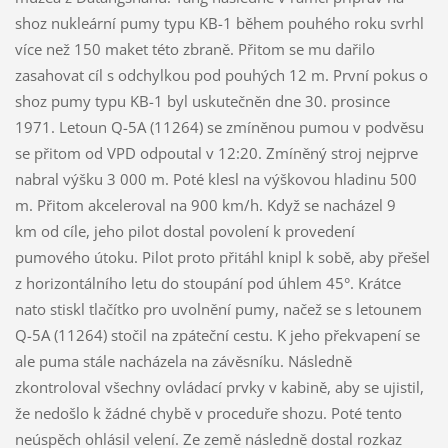
shoz nukleární pumy typu KB-1 během pouhého roku svrhl
více než 150 maket této zbraně. Přitom se mu dařilo
zasahovat cíl s odchylkou pod pouhých 12 m. První pokus o
shoz pumy typu KB-1 byl uskutečněn dne 30. prosince
1971. Letoun Q-5A (11264) se zmíněnou pumou v podvěsu
se přitom od VPD odpoutal v 12:20. Zmíněný stroj nejprve
nabral výšku 3 000 m. Poté klesl na výškovou hladinu 500
m. Přitom akceleroval na 900 km/h. Když se nacházel 9
km od cíle, jeho pilot dostal povolení k provedení
pumového útoku. Pilot proto přitáhl knipl k sobě, aby přešel
z horizontálního letu do stoupání pod úhlem 45°. Krátce
nato stiskl tlačítko pro uvolnění pumy, načež se s letounem
Q-5A (11264) stočil na zpáteční cestu. K jeho překvapení se
ale puma stále nacházela na závěsníku. Následně
zkontroloval všechny ovládací prvky v kabině, aby se ujistil,
že nedošlo k žádné chybě v proceduře shozu. Poté tento
neúspěch ohlásil velení. Ze země následně dostal rozkaz