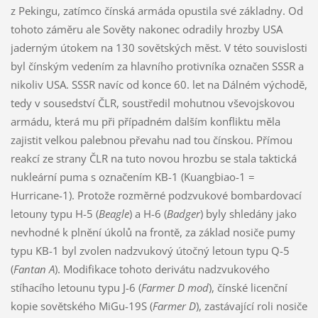
z Pekingu, zatímco čínská armáda opustila své základny. Od
tohoto záměru ale Sověty nakonec odradily hrozby USA
jaderným útokem na 130 sovětských měst. V této souvislosti
byl čínským vedením za hlavního protivníka označen SSSR a
nikoliv USA. SSSR navíc od konce 60. let na Dálném východě,
tedy v sousedství ČLR, soustředil mohutnou vševojskovou
armádu, která mu při případném dalším konfliktu měla
zajistit velkou palebnou převahu nad tou čínskou. Přímou
reakcí ze strany ČLR na tuto novou hrozbu se stala taktická
nukleární puma s označením KB-1 (Kuangbiao-1 =
Hurricane-1). Protože rozměrné podzvukové bombardovací
letouny typu H-5 (
Beagle
) a H-6 (
Badger
) byly shledány jako
nevhodné k plnění úkolů na frontě, za základ nosiče pumy
typu KB-1 byl zvolen nadzvukový útočný letoun typu Q-5
(
Fantan A
). Modifikace tohoto derivátu nadzvukového
stíhacího letounu typu J-6 (
Farmer D mod
), čínské licenční
kopie sovětského MiGu-19S (
Farmer D
), zastávající roli nosiče