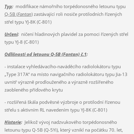
Typ
:
modifikace námořního torpédonosného letounu typu
Q-5B (
Fantan
)
zastávající roli nosiče protilodních řízených
střel typu YJ-8K (C-801)
Určení
:
ničení hladinových plavidel za pomoci řízených střel
typu YJ-8 (C-801)
Odlišnosti od letounu Q-5B (Fantan) č.1
:
- instalace vyhledávacího-naváděcího radiolokátoru typu
„Type 317A“ na místo navigačního radiolokátoru typu Jia-13
uvnitř výrazně prodlouženého a výrazně rozšířeného
zaobleného příďového krytu
- rozšířená škála podvěsné výzbroje o protilodní řízenou
střelu s aktivním RL navedením typu YJ-8K (C-801)
Historie
:
Jelikož vývoj nadzvukového torpédonosného
letounu typu Q-5B (Q-5Yi), který vznikl na počátku 70. let,