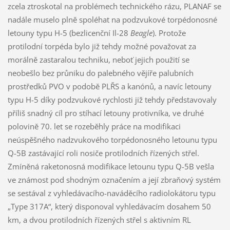
zcela ztroskotal na problémech technického rázu, PLANAF se
nadále muselo plně spoléhat na podzvukové torpédonosné
letouny typu H-5 (bezlicenční Il-28
Beagle
). Protože
protilodní torpéda bylo již tehdy možné považovat za
morálně zastaralou techniku, neboť jejich použití se
neobešlo bez průniku do palebného vějíře palubních
prostředků PVO v podobě PLŘS a kanónů, a navíc letouny
typu H-5 díky podzvukové rychlosti již tehdy představovaly
příliš snadný cíl pro stíhací letouny protivníka, ve druhé
polovině 70. let se rozeběhly práce na modifikaci
neúspěšného nadzvukového torpédonosného letounu typu
Q-5B zastávající roli nosiče protilodních řízených střel.
Zmíněná raketonosná modifikace letounu typu Q-5B vešla
ve známost pod shodným označením a její zbraňový systém
se sestával z vyhledávacího-naváděcího radiolokátoru typu
„Type 317A“, který disponoval vyhledávacím dosahem 50
km, a dvou protilodních řízených střel s aktivním RL