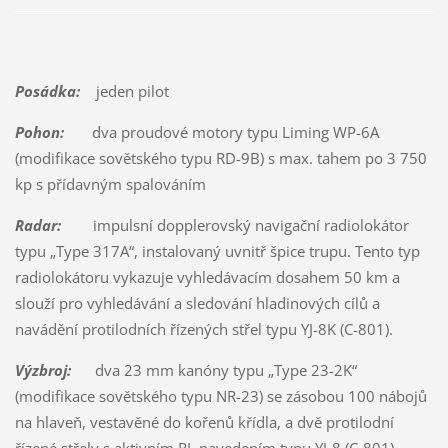
Posádka:
jeden pilot
Pohon:
dva proudové motory typu Liming WP-6A
(modifikace sovětského typu RD-9B) s max. tahem po 3 750
kp s přídavným spalováním
Radar:
impulsní dopplerovský navigační radiolokátor
typu „Type 317A“, instalovaný uvnitř špice trupu. Tento typ
radiolokátoru vykazuje vyhledávacím dosahem 50 km a
slouží pro vyhledávání a sledování hladinových cílů a
navádění protilodních řízených střel typu YJ-8K (C-801).
Výzbroj:
dva 23 mm kanóny typu „Type 23-2K“
(modifikace sovětského typu NR-23) se zásobou 100 nábojů
na hlaveň, vestavěné do kořenů křídla, a dvě protilodní
řízené střely s aktivním RL navedením typu YJ-8 (C-801),