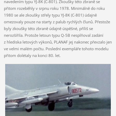
navedením typu YJ-8K (C-801). Zkoušky této zbraně se
přitom rozeběhly v srpnu roku 1978. Minimálně do roku
1980 se ale zkoušky střely typu YJ-8K (C-801) údajně
omezovaly pouze na starty z palub rychlých člunů. Přestože
byly zkoušky této zbraně údajně úspěšné, příliš se
nerozšířila. Protože letoun typu Q-5B nesplňoval zadání
z hlediska letových výkonů, PLANAF jej nakonec převzalo jen
ve velmi malém počtu. Poslední exempláře tohoto modelu
přitom dolétaly na konci 80. let.