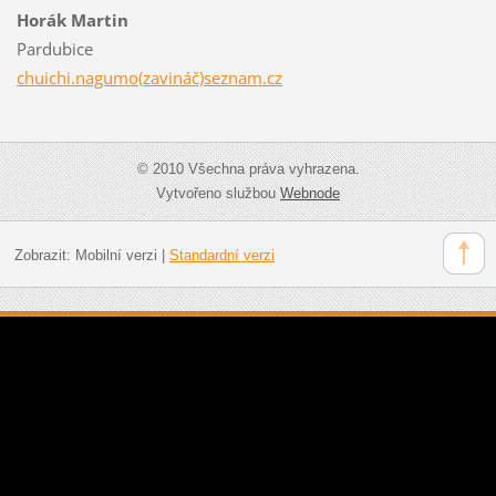
Horák Martin
Pardubice
chuichi.nagumo(zavináč)seznam.cz
© 2010 Všechna práva vyhrazena.
Vytvořeno službou
Webnode
Zobrazit:
Mobilní verzi
|
Standardní verzi