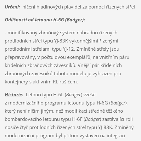
Určení
:
ničení hladinových plavidel za pomoci řízených střel
Odlišnosti od letounu H-6G (Badger)
:
- modifikovaný zbraňový systém náhradou řízených
protilodních střel typu YJ-83K výkonnějšími řízenými
protilodními střelami typu YJ-12. Zmíněné střely jsou
přepravovány, v počtu dvou exemplářů, na vnitřním páru
křídelních zbraňových závěsníků. Vnější pár křídelních
zbraňových závěsníků tohoto modelu je vyhrazen pro
kontejnery s aktivním RL rušičem.
Historie
:
Letoun typu H-6L (
Badger
) vzešel
z modernizačního programu letounu typu H-6G (
Badger
),
který není ničím jiným, než modifikací středně těžkého
bombardovacího letounu typu H-6F (
Badger
) zastávající roli
nosiče čtyř protilodních řízených střel typu YJ-83K. Zmíněný
modernizační program byl přitom vystavěn na integraci