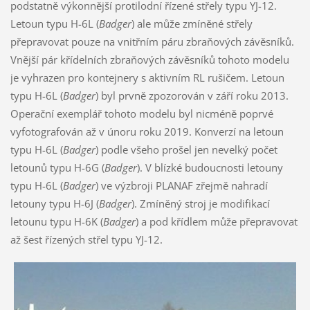
podstatně výkonnější protilodní řízené střely typu YJ-12.
Letoun typu H-6L (
Badger
) ale může zmíněné střely
přepravovat pouze na vnitřním páru zbraňových závěsníků.
Vnější pár křídelních zbraňových závěsníků tohoto modelu
je vyhrazen pro kontejnery s aktivním RL rušičem. Letoun
typu H-6L (
Badger
) byl prvně zpozorován v září roku 2013.
Operační exemplář tohoto modelu byl nicméně poprvé
vyfotografován až v únoru roku 2019. Konverzí na letoun
typu H-6L (
Badger
) podle všeho prošel jen nevelký počet
letounů typu H-6G (
Badger
). V blízké budoucnosti letouny
typu H-6L (
Badger
) ve výzbroji PLANAF zřejmě nahradí
letouny typu H-6J (
Badger
). Zmíněný stroj je modifikací
letounu typu H-6K (
Badger
) a pod křídlem může přepravovat
až šest řízených střel typu YJ-12.