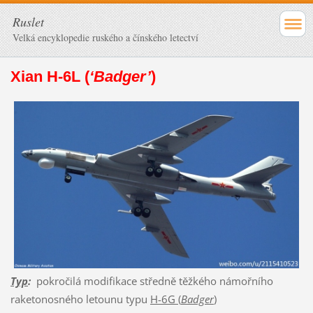
Ruslet
Velká encyklopedie ruského a čínského letectví
Xian H-6L (
‘Badger’
)
Typ
:
pokročilá modifikace středně těžkého námořního
raketonosného letounu typu
H-6G (
Badger
)