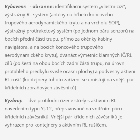
Vybavení:
- obranné:
identifikační systém „vlastní-cizí“,
výstražný RL systém (antény na hřbetu koncového
trupového aerodynamického krytu a na vrcholu SOP),
výstražný protiraketový systém (po jednom páru senzorů na
bocích přední části trupu, přímo za okénky kabiny
navigátora, a na bocích koncového trupového
aerodynamického krytu), dvanáct výmetnic klamných IČ/RL
cílů (po šesti na obou bocích zadní části trupu, na úrovni
protáhlého předkýlu svislé ocasní plochy) a podvěsný aktivní
RL rušič (kontejnery tohoto zařízení se umisťují na vnější pár
křídelních zbraňových závěsníků)
Výzbroj:
dvě protilodní řízené střely s aktivním RL
navedením typu YJ-12, přepravované na vnitřním páru
křídelních závěsníků. Vnější pár křídelních závěsníků je
vyhrazen pro kontejnery s aktivním RL rušičem.