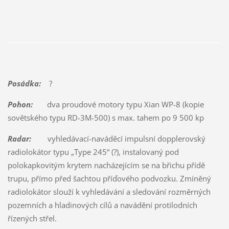
Posádka:
?
Pohon:
dva proudové motory typu Xian WP-8 (kopie
sovětského typu RD-3M-500) s max. tahem po 9 500 kp
Radar:
vyhledávací-naváděcí impulsní dopplerovský
radiolokátor typu „Type 245“ (?), instalovaný pod
polokapkovitým krytem nacházejícím se na břichu přídě
trupu, přímo před šachtou příďového podvozku. Zmíněný
radiolokátor slouží k vyhledávání a sledování rozměrných
pozemních a hladinových cílů a navádění protilodních
řízených střel.