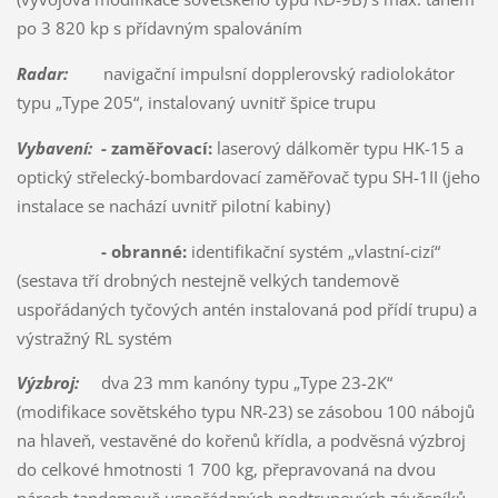
po 3 820 kp s přídavným spalováním
Radar:
navigační impulsní dopplerovský radiolokátor
typu „Type 205“, instalovaný uvnitř špice trupu
Vybavení:
- zaměřovací:
laserový dálkoměr typu HK-15 a
optický střelecký-bombardovací zaměřovač typu SH-1II (jeho
instalace se nachází uvnitř pilotní kabiny)
- obranné:
identifikační systém „vlastní-cizí“
(sestava tří drobných nestejně velkých tandemově
uspořádaných tyčových antén instalovaná pod přídí trupu) a
výstražný RL systém
Výzbroj:
dva 23 mm kanóny typu „Type 23-2K“
(modifikace sovětského typu NR-23) se zásobou 100 nábojů
na hlaveň, vestavěné do kořenů křídla, a podvěsná výzbroj
do celkové hmotnosti 1 700 kg, přepravovaná na dvou