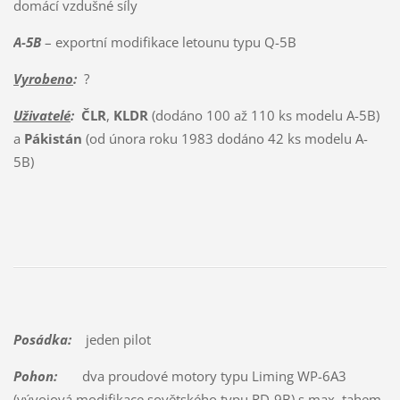
domácí vzdušné síly
A-5B
– exportní modifikace letounu typu Q-5B
Vyrobeno
:
?
Uživatelé
:
ČLR
,
KLDR
(dodáno 100 až 110 ks modelu A-5B)
a
Pákistán
(od února roku 1983 dodáno 42 ks modelu A-
5B)
Posádka:
jeden pilot
Pohon:
dva proudové motory typu Liming WP-6A3
(vývojová modifikace sovětského typu RD-9B) s max. tahem