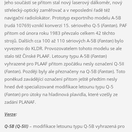
Jeho součástí se přitom stal nový laserový dálkoměr, nový
střelecký-optický zaměřovač a v neposlední řadě též
navigační radiolokátor. Prototyp exportního modelu A-5B
(rudá 10769) vznikl konverzí 15. sériového Q-5 (
Fantan
). PAF
přitom od února roku 1983 převzalo celkem 42 těchto
strojů. Dalších cca 100 až 110 sériových A-5B (
Fantan
) bylo
vyvezeno do KLDR. Provozovatelem tohoto modelu se ale
stalo též Čínské PLAAF. Letouny typu A-5B (
Fantan
)
vyhrazené pro PLAAF přitom zpočátku nesly označení Q-5II
(
Fantan
). Později byly ale přeznačeny na Q-5B (
Fantan
). Toto
poněkud zavádějící označení přitom ještě předtím nesly
hned dvě specializované modifikace letounu typu Q-5
(
Fantan
) pro útoky na hladinová plavidla, které vzešly ze
zadání PLANAF.
Verze
:
Q-5B (Q-5II)
– modifikace letounu typu Q-5B vyhrazená pro