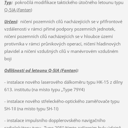
Typ
:
pokročilá modifikace taktického útočného letounu typu
Q-5IA (
Fantan
)
Určení
:
ničení pozemních cílů nacházejících se v přífrontové
vzdálenosti v rámci přímé podpory pozemních jednotek,
ničení pozemních cílů nacházejících se v hloubce území
protivníka v rámci průnikových operací, ničení hladinových
plavidel a ničení vzdušných cílů v manévrovém vzdušném
boji
Odlišnosti od letounu Q-5IA (Fantan)
:
- instalace nového laserového dálkoměru typu HK-15 z dílny
613. institutu (na místo typu „Type 79Y4)
- instalace nového střeleckého-optického zaměřovače typu
SH-1II (na místo typu SH-1I)
- instalace impulsního dopplerovského navigačního
radiolokátoru typu „Type 205“ (tímto zařízením byly údajně