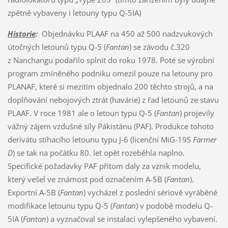
zpětně vybaveny i letouny typu Q-5IA)
Historie
:
Objednávku PLAAF na 450 až 500 nadzvukových
útočných letounů typu Q-5 (
Fantan
) se závodu č.320
z Nanchangu podařilo splnit do roku 1978. Poté se výrobní
program zmíněného podniku omezil pouze na letouny pro
PLANAF, které si mezitím objednalo 200 těchto strojů, a na
doplňování nebojových ztrát (havárie) z řad letounů ze stavu
PLAAF. V roce 1981 ale o letoun typu Q-5 (
Fantan
) projevily
vážný zájem vzdušné síly Pákistánu (PAF). Produkce tohoto
derivátu stíhacího letounu typu J-6 (licenční MiG-19S
Farmer
D
) se tak na počátku 80. let opět rozeběhla naplno.
Specifické požadavky PAF přitom daly za vznik modelu,
který vešel ve známost pod označením A-5B (
Fantan
).
Exportní A-5B (
Fantan
) vycházel z poslední sériově vyráběné
modifikace letounu typu Q-5 (
Fantan
) v podobě modelu Q-
5IA (
Fantan
) a vyznačoval se instalací vylepšeného vybavení.