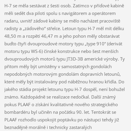
H-7 se měla sestávat z šesti osob. Zatímco v příďové kabině
měli sedět dva piloti spolu s navigátorem a operátorem
radaru, uvnitř záďové kabiny se mělo nacházet pracoviště
radisty a „záďového“ střelce. Letoun typu H-7 měl mít délku
48,50 m a rozpětí 46,47 m a jeho pohon měly obstarávat
buďto čtyři dvouproudové motory typu „type 910“ (derivát
motoru typu WS-6) čínské konstrukce nebo šest menších
dvouproudových motorů typu JT3D-3B americké výroby. Ty
přitom měly být umístěny v samostatných gondolách
nepodobných motorovým gondolám dopravních letounů,
které měly být instalovány pod náběžnou hranou křídla. Do
jakého stádia projekt letounu typu H-7 dospěl, není bohužel
známo. Každopádně se realizace nedočkal. Další známý
pokus PLAAF o získání kvalitativně nového strategického
bombardéru byl učiněn na počátku 90. let. Tentokrát se
PLAAF rozhodlo uspokojit poptávku po nástupci tehdy již
beznadějně morálně i technicky zastaralých