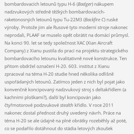
bombardovacích letounů typu H-6 (
Badger
) nákupem
nadzvukových středně těžkých bombardovacích-
raketonosných letounů typu Tu-22M3 (
Backfire C
) ruské
výroby. Protože jim ale Rusové tyto moderní stroje nakonec
neprodali, PLAAF se muselo opět obrátit na domácí průmysl.
Na konci 90. let se tedy společnost XAC (Xian Aircraft
Company) z Xianu pustila do prací na projektu strategického
bombardovacího letounu kvalitativně nové konstrukce. Ten
přitom obdržel označení H-20. 603. institut z Xianu
zpracoval na téma H-20 studie hned několika odlišně
uspořádaných letounů. Zatímco jeden z nich byl pojat jako
konvenčně koncipovaný nadzvukový stroj s deltakřídlem (a
kachními ploškami?), další byl koncipován jako
čtyřmotorové podzvukové
stealth
křídlo. V roce 2011
nakonec dostal přednost druhý uvedený návrh. Práce na
téma H-20 se ale údajně na plné obrátky rozeběhly až poté,
co se podařilo dotáhnout do stádia letových zkoušek