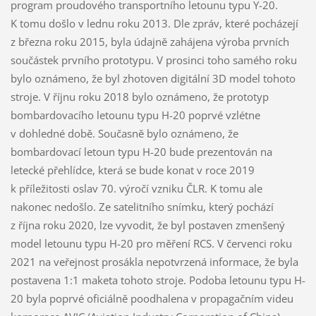
program proudového transportního letounu typu Y-20.
K tomu došlo v lednu roku 2013. Dle zpráv, které pocházejí
z března roku 2015, byla údajně zahájena výroba prvních
součástek prvního prototypu. V prosinci toho samého roku
bylo oznámeno, že byl zhotoven digitální 3D model tohoto
stroje. V říjnu roku 2018 bylo oznámeno, že prototyp
bombardovacího letounu typu H-20 poprvé vzlétne
v dohledné době. Současně bylo oznámeno, že
bombardovací letoun typu H-20 bude prezentován na
letecké přehlídce, která se bude konat v roce 2019
k příležitosti oslav 70. výročí vzniku ČLR. K tomu ale
nakonec nedošlo. Ze satelitního snímku, který pochází
z října roku 2020, lze vyvodit, že byl postaven zmenšený
model letounu typu H-20 pro měření RCS. V červenci roku
2021 na veřejnost prosákla nepotvrzená informace, že byla
postavena 1:1 maketa tohoto stroje. Podoba letounu typu H-
20 byla poprvé oficiálně poodhalena v propagačním videu