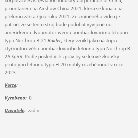
korporace AVIC (Aviation Industry Corporation of China)
promítaném na Airshow China 2021, která se konala na
přelomu září a října roku 2021. Ze zmíněného videa je
patrné, že se tento stroj bude podobat vyvíjenému
americkému dvoumotorovému bombardovacímu letounu
typu Northrop B-21
Raider
, který vznikl jako nástupce
čtyřmotorového bombardovacího letounu typu Northrop B-
2A
Spirit
. Podle posledních zpráv by se letové zkoušky
prototypu letounu typu H-20 mohly rozeběhnout v roce
2023.
Verze
:
-
Vyrobeno
:
0
Uživatelé
:
žádní