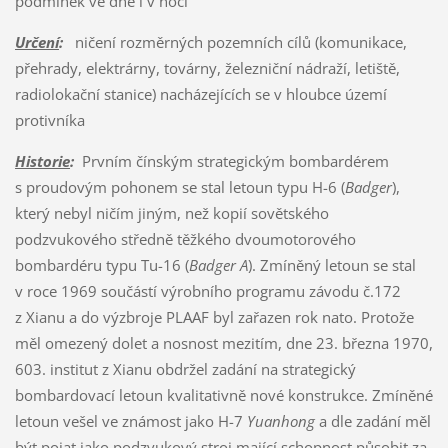
podmínek ve dne i v noci
Určení
:
ničení rozměrných pozemních cílů (komunikace,
přehrady, elektrárny, továrny, železniční nádraží, letiště,
radiolokační stanice) nacházejících se v hloubce území
protivníka
Historie
:
Prvním čínským strategickým bombardérem
s proudovým pohonem se stal letoun typu H-6 (
Badger
),
který nebyl ničím jiným, než kopií sovětského
podzvukového středně těžkého dvoumotorového
bombardéru typu Tu-16 (
Badger A
). Zmíněný letoun se stal
v roce 1969 součástí výrobního programu závodu č.172
z Xianu a do výzbroje PLAAF byl zařazen rok nato. Protože
měl omezený dolet a nosnost mezitím, dne 23. března 1970,
603. institut z Xianu obdržel zadání na strategický
bombardovací letoun kvalitativně nové konstrukce. Zmíněné
letoun vešel ve známost jako H-7
Yuanhong
a dle zadání měl
být pojat jako podzvukový stroj mající schopnost působit za