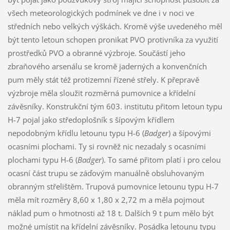
všech meteorologických podmínek ve dne i v noci ve
středních nebo velkých výškách. Kromě výše uvedeného měl
být tento letoun schopen pronikat PVO protivníka za využití
prostředků PVO a obranné výzbroje. Součástí jeho
zbraňového arsenálu se kromě jaderných a konvenčních
pum měly stát též protizemní řízené střely. K přepravě
výzbroje měla sloužit rozměrná pumovnice a křídelní
závěsníky. Konstrukční tým 603. institutu přitom letoun typu
H-7 pojal jako středoplošník s šípovým křídlem
nepodobným křídlu letounu typu H-6 (
Badger
) a šípovými
ocasními plochami. Ty si rovněž nic nezadaly s ocasními
plochami typu H-6 (
Badger
). To samé přitom platí i pro celou
ocasní část trupu se záďovým manuálně obsluhovaným
obranným střelištěm. Trupová pumovnice letounu typu H-7
měla mít rozměry 8,60 x 1,80 x 2,72 m a měla pojmout
náklad pum o hmotnosti až 18 t. Dalších 9 t pum mělo být
možné umístit na křídelní závěsníky. Posádka letounu typu