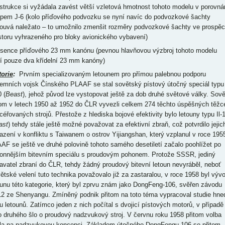
strukce si vyžádala zavést větší vzletová hmotnost tohoto modelu v porovná
ypem J-6 (kolo příďového podvozku se nyní navíc do podvozkové šachty
ouvá naležato – to umožnilo zmenšit rozměry podvozkové šachty ve prospě
storu vyhrazeného pro bloky avionického vybavení)
bsence příďového 23 mm kanónu (pevnou hlavňovou výzbroj tohoto modelu
ří pouze dva křídelní 23 mm kanóny)
torie
:
Prvním specializovaným letounem pro přímou palebnou podporu
emních vojsk Čínského PLAAF se stal sovětský pístový útočný speciál typu
0 (
Beast
), jehož původ lze vystopovat ještě za dob druhé světové války. Sově
tom v letech 1950 až 1952 do ČLR vyvezli celkem 274 těchto úspěšných těžc
céřovaných strojů. Přestože z hlediska bojové efektivity bylo letouny typu Il-
ast
) tehdy stále ještě možné považovat za efektivní zbraň, což potvrdilo jejic
azení v konfliktu s Taiwanem o ostrov Yijiangshan, který vzplanul v roce 195
AF se ještě ve druhé polovině tohoto samého desetiletí začalo poohlížet po
onnějším bitevním speciálu s proudovým pohonem. Protože SSSR, jediný
avatel zbraní do ČLR, tehdy žádný proudový bitevní letoun nevyráběl, neboť
ětské velení tuto technika považovalo již za zastaralou, v roce 1958 byl vývo
ounu této kategorie, který byl zprvu znám jako DongFeng-106, svěřen závodu
12 ze Shenyangu. Zmíněný podnik přitom na toto téma vypracoval studie hne
u letounů. Zatímco jeden z nich počítal s dvojicí pístových motorů, v případě
o druhého šlo o proudový nadzvukový stroj. V červnu roku 1958 přitom volba
la na nadzvukovou koncepci. Základem útočného DongFengu-106 se přitom