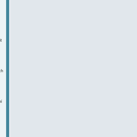
t
ch
ní