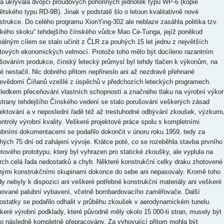
rá ukrývala dvojici proudových pohonných jednotek typu WP-6 (kopie
ětského typu RD-9B). Jinak v podstatě šlo o letoun kvalitativně nové
strukce. Do celého programu XionYing-302 ale neblaze zasáhla politika tzv.
lkého skoku“ tehdejšího čínského vůdce Mao Ce-Tunga, jejíž poněkud
eálným cílem se stalo učinit z ČLR za pouhých 15 let jednu z největších
tových ekonomických velmocí. Protože toho mělo být docíleno razantním
šováním produkce, čínský letecký průmysl byl tehdy tlačen k výkonům, na
ré nestačil. Nic dobrého přitom nepřineslo ani až nezdravě přehnané
evědomí Číňanů vzešlé z úspěchů v předchozích leteckých programech.
ledkem přeceňování vlastních schopností a značného tlaku na výrobní výko
strany tehdejšího Čínského vedení se stalo porušování veškerých zásad
jektování a v neposlední řadě též až trestuhodné odbývání zkoušek, výzkum
ontroly výrobní kvality. Veškeré projektové práce spolu s kompletními
obními dokumentacemi se podařilo dokončit v únoru roku 1959, tedy za
hých 75 dní od zahájení vývoje. Krátce poté, co se rozeběhla stavba prvního
etového prototypu, který byl vyhrazen pro statické zkoušky, ale vyplula na
rch celá řada nedostatků a chyb. Některé konstrukční celky draku zhotovené
nými konstrukčními skupinami dokonce do sebe ani nepasovaly. Kromě toho
dy nebyly k dispozici ani veškeré potřebné konstrukční materiály ani veškeré
nované palubní vybavení, včetně bombardovacího zaměřovače. Další
ostatky se podařilo odhalit v průběhu zkoušek v aerodynamickém tunelu.
keré výrobní podklady, které původně měly okolo 15 000-ti stran, musely být
to následně kompletně přepracovány. Za vyhovující přitom mohla být