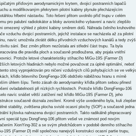
špičatým příďovým aerodynamickým krytem, dvojicí postranních lapačů
uchu a modifikovaným překrytem pilotní kabiny plynule přecházejícím
rotáhlou hřbetní nástavbu. Toto řešení přitom uvolnilo příď trupu v celém
emu pro palubní radiolokátor a bloky avionického vybavení a navíc zlepšilo
mi omezený výhled z pilotní kabiny směrem dolů. Náhrada čelního kruhového
ače vzduchu dvojicí postranních, jejichž instalace se nacházela až za pilotní
inu, navíc umožnila zkrátit délku přívodních vzduchových kanálů a tedy zvýši
ktivitu sání. Bez změn přitom nezůstala ani střední část trupu. Ta byla
pracována dle pravidla ploch a současně prodloužena, aby pojala vnitřní
ovnici. Protože letové charakteristiky stíhacího MiGu-19S (
Farmer D
)
ižších letových hladinách nebylo možné považovat za úplně optimální, neboť
 tento stroj vyprojektován pro ničení vzdušných cílů pohybujících se ve velký
kách, křídlo bitevního DongFengu-106 obdrželo náběžnou hranu s mírně
ším úhlem šípu. Tento zásah do aerodynamiky křídla přitom sebou přinesl
pšení ovladatelnosti při nízkých rychlostech. Protože křídlo DongFengu-106
elo navíc snášet větší zatížení než křídlo MiGu-19S (
Farmer D
), jeho
strukce současně doznala zesílení. Kromě výše uvedeného byla, kuli zlepše
élné stability, zvětšena plocha svislé ocasní plochy (SOP) a současně jedna
trální kýlovka nahrazena dvojicí postranních. Takto radikálně přepracovaný
evní speciál typu DongFeng-106 přitom vešel ve známost pod novým
ačením XionYing-302 a se svým předchůdcem v podobě denního stíhacího
u-19S (
Farmer D
) měl společnou nanejvýš konstrukci ocasní partie trupu,