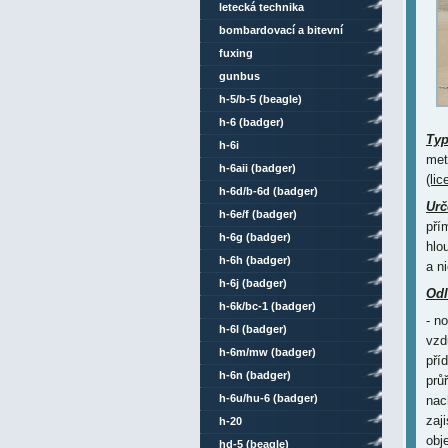
letecká technika
bombardovací a bitevní
letouny
fuxing
gunbus
h-5/b-5 (beagle)
h-6 (badger)
Ty
h-6i
met
h-6aii (badger)
(li
h-6d/b-6d (badger)
Urč
h-6e/f (badger)
pří
h-6g (badger)
hlo
h-6h (badger)
a n
h-6j (badger)
Odl
h-6k/bc-1 (badger)
- n
h-6l (badger)
vzd
h-6m/mw (badger)
pří
h-6n (badger)
prů
h-6u/hu-6 (badger)
nac
zaj
h-20
obj
hd-5 (beagle)