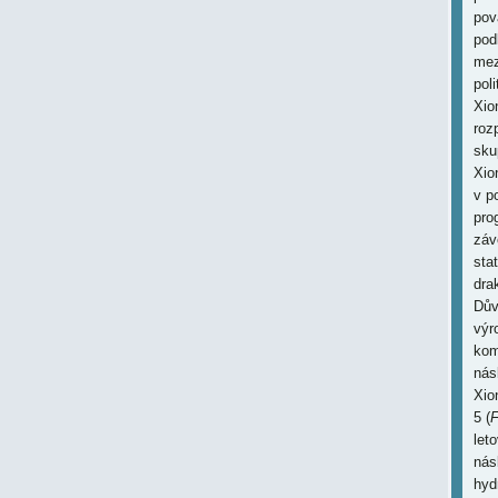
pov
pod
mez
pol
Xio
roz
sku
Xio
v p
pro
záv
sta
dra
Dův
výr
kom
nás
Xio
5 (
F
let
nás
hyd