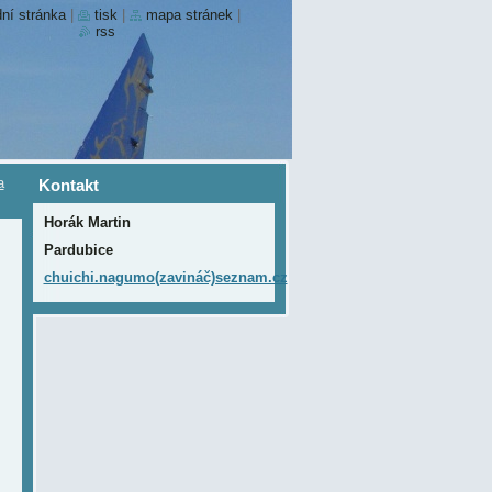
ní stránka
|
tisk
|
mapa stránek
|
rss
a
Kontakt
Horák Martin
Pardubice
chuichi.nagumo(zavináč)seznam.cz