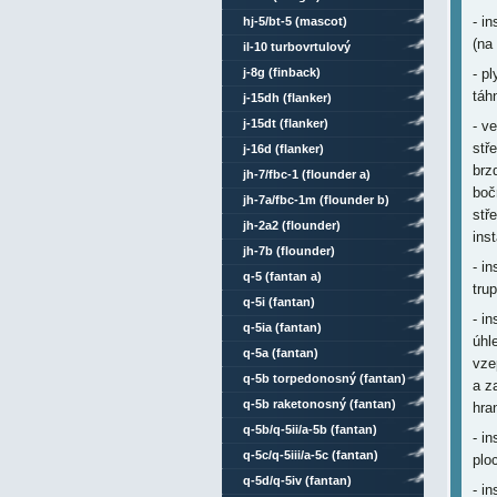
- i
hj-5/bt-5 (mascot)
(na
il-10 turbovrtulový
j-8g (finback)
- p
táh
j-15dh (flanker)
j-15dt (flanker)
- v
stř
j-16d (flanker)
brz
jh-7/fbc-1 (flounder a)
boč
jh-7a/fbc-1m (flounder b)
stř
jh-2a2 (flounder)
ins
jh-7b (flounder)
- i
q-5 (fantan a)
tru
q-5i (fantan)
- i
q-5ia (fantan)
úhl
q-5a (fantan)
vze
q-5b torpedonosný (fantan)
a z
q-5b raketonosný (fantan)
hra
q-5b/q-5ii/a-5b (fantan)
- i
q-5c/q-5iii/a-5c (fantan)
plo
q-5d/q-5iv (fantan)
- i