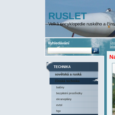
RUSLET
Velká encyklopedie ruského a číns
Vyhledávání
Úvo
bit
N
TECHNIKA
sovětská a ruská
technika
čínská technika
balóny
bezpilotní prostředky
ekranoplány
evtol
hgv