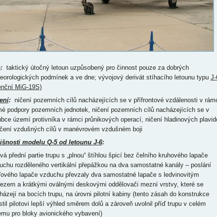
p
:
taktický útočný letoun uzpůsobený pro činnost pouze za dobrých
eorologických podmínek a ve dne; vývojový derivát stíhacího letounu typu
J-
cenční MiG-19S)
ení
:
ničení pozemních cílů nacházejících se v přífrontové vzdálenosti v rám
mé podpory pozemních jednotek, ničení pozemních cílů nacházejících se v
ubce území protivníka v rámci průnikových operací, ničení hladinových plavid
ičení vzdušných cílů v manévrovém vzdušném boji
išnosti modelu Q-5 od letounu J-6
:
ová přední partie trupu s „plnou“ štíhlou špicí bez čelního kruhového lapače
uchu rozděleného vertikální přepážkou na dva samostatné kanály – poslání
ďového lapače vzduchu převzaly dva samostatné lapače s ledvinovitým
řezem a krátkými oválnými deskovými oddělovači mezní vrstvy, které se
házejí na bocích trupu, na úrovni pilotní kabiny (tento zásah do konstrukce
istil pilotovi lepší výhled směrem dolů a zároveň uvolnil příď trupu v celém
emu pro bloky avionického vybavení)