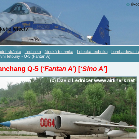
úvod
kého letectví
dní stránka
-
Technika
-
čínská technika
-
Letecká technika
-
bombardovací 
evní letouny
-
Q-5 (Fantan A)
anchang Q-5 (
‘Fantan A’
)
[
‘Sino A’
]