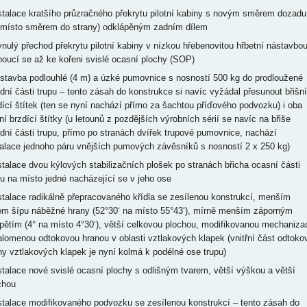
nstalace kratšího průzračného překrytu pilotní kabiny s novým směrem dozadu
 místo směrem do strany) odklápěným zadním dílem
lynulý přechod překrytu pilotní kabiny v nízkou hřebenovitou hřbetní nástavbo
noucí se až ke kořeni svislé ocasní plochy (SOP)
estavba podlouhlé (4 m) a úzké pumovnice s nosností 500 kg do prodloužené
ední části trupu – tento zásah do konstrukce si navíc vyžádal přesunout břišní
dící štítek (ten se nyní nachází přímo za šachtou příďového podvozku) i oba
ní brzdící štítky (u letounů z pozdějších výrobních sérií se navíc na břiše
ední části trupu, přímo po stranách dvířek trupové pumovnice, nachází
talace jednoho páru vnějších pumových závěsníků s nosností 2 x 250 kg)
nstalace dvou kýlových stabilizačních plošek po stranách břicha ocasní části
pu na místo jedné nacházející se v jeho ose
nstalace radikálně přepracovaného křídla se zesílenou konstrukcí, menším
em šípu náběžné hrany (52°30‘ na místo 55°43‘), mírně menším záporným
pětím (4° na místo 4°30‘), větší celkovou plochou, modifikovanou mechaniza
alomenou odtokovou hranou v oblasti vztlakových klapek (vnitřní část odtoko
ny vztlakových klapek je nyní kolmá k podélné ose trupu)
nstalace nové svislé ocasní plochy s odlišným tvarem, větší výškou a větší
chou
nstalace modifikovaného podvozku se zesílenou konstrukcí – tento zásah do