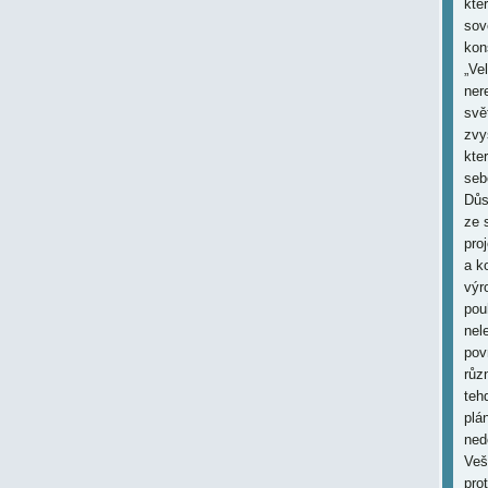
kte
sov
kon
„Ve
ner
svě
zvy
kte
seb
Důs
ze 
pro
a k
výr
pou
nel
pov
růz
teh
plá
ned
Veš
pro