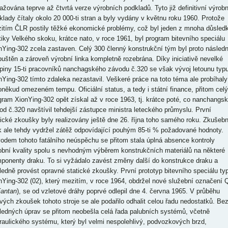
ažována teprve až čtvrtá verze výrobních podkladů. Tyto již definitivní výrobn
klady čítaly okolo 20 000-ti stran a byly vydány v květnu roku 1960. Protože
itím ČLR postily těžké ekonomické problémy, což byl jeden z mnoha důsled
itiky Velkého skoku, krátce nato, v roce 1961, byl program bitevního speciálu
nYing-302 zcela zastaven. Celý 300 členný konstrukční tým byl proto násled
puštěn a zároveň výrobní linka kompletně rozebrána. Díky iniciativě nevelké
piny 15-ti pracovníků nanchagského závodu č.320 se však vývoj letounu typ
nYing-302 tímto zdaleka nezastavil. Veškeré práce na toto téma ale probíhaly
oněkud omezeném tempu. Oficiální status, a tedy i státní finance, přitom celý
gram XionYing-302 opět získal až v roce 1963, tj. krátce poté, co nanchangs
od č.320 navštívil tehdejší zástupce ministra leteckého průmyslu. První
tické zkoušky byly realizovány ještě dne 26. října toho samého roku. Zkušebn
k ale tehdy vydržel zátěž odpovídající pouhým 85-ti % požadované hodnoty.
odem tohoto fatálního neúspěchu se přitom stala úplná absence kontroly
obní kvality spolu s nevhodným výběrem konstrukčních materiálů na některé
ponenty draku. To si vyžádalo zavést změny další do konstrukce draku a
ledně provést opravné statické zkoušky. První prototyp bitevního speciálu ty
nYing-302 (02), který mezitím, v roce 1964, obdržel nové služební označení 
antan
), se od vzletové dráhy poprvé odlepil dne 4. června 1965. V průběhu
ových zkoušek tohoto stroje se ale podařilo odhalit celou řadu nedostatků. Be
ledných úprav se přitom neobešla celá řada palubních systémů, včetně
raulického systému, který byl velmi nespolehlivý, podvozkových brzd,