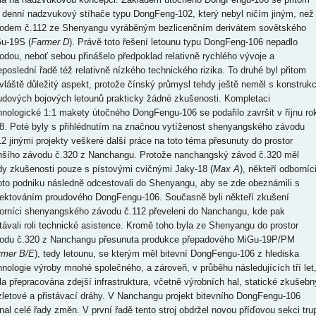
l denní nadzvukový stíhače typu DongFeng-102, který nebyl ničím jiným, než
odem č.112 ze Shenyangu vyráběným bezlicenčním derivátem sovětského
u-19S (
Farmer D
). Právě toto řešení letounu typu DongFeng-106 nepadlo
odou, neboť sebou přinášelo předpoklad relativně rychlého vývoje a
eposlední řadě též relativně nízkého technického rizika. To druhé byl přitom
vláště důležitý aspekt, protože čínský průmysl tehdy ještě neměl s konstrukc
udových bojových letounů prakticky žádné zkušenosti. Kompletaci
hnologické 1:1 makety útočného DongFengu-106 se podařilo završit v říjnu ro
8. Poté byly s přihlédnutím na značnou vytíženost shenyangského závodu
12 jinými projekty veškeré další práce na toto téma přesunuty do prostor
šího závodu č.320 z Nanchangu. Protože nanchangský závod č.320 měl
dy zkušenosti pouze s pístovými cvičnými Jaky-18 (
Max A
), někteří odborníc
oto podniku následně odcestovali do Shenyangu, aby se zde obeznámili s
jektováním proudového DongFengu-106. Současně byli někteří zkušení
orníci shenyangského závodu č.112 převeleni do Nanchangu, kde pak
távali roli technické asistence. Kromě toho byla ze Shenyangu do prostor
odu č.320 z Nanchangu přesunuta produkce přepadového MiGu-19P/PM
rmer B/E
), tedy letounu, se kterým měl bitevní DongFengu-106 z hlediska
hnologie výroby mnohé společného, a zároveň, v průběhu následujících tří let
la přepracována zdejší infrastruktura, včetně výrobních hal, statické zkušebn
zletové a přistávací dráhy. V Nanchangu projekt bitevního DongFengu-106
nal celé řady změn. V první řadě tento stroj obdržel novou příďovou sekci tru