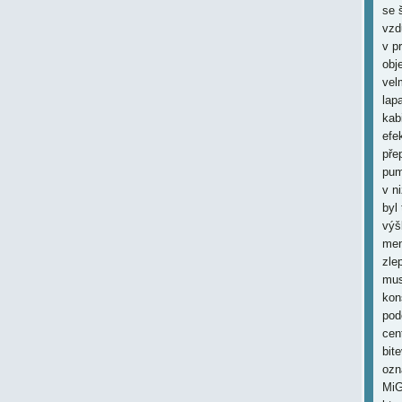
se 
vzd
v p
obj
vel
lap
kab
efe
pře
pum
v n
byl
výš
men
zle
mus
kon
pod
cen
bit
ozn
MiG