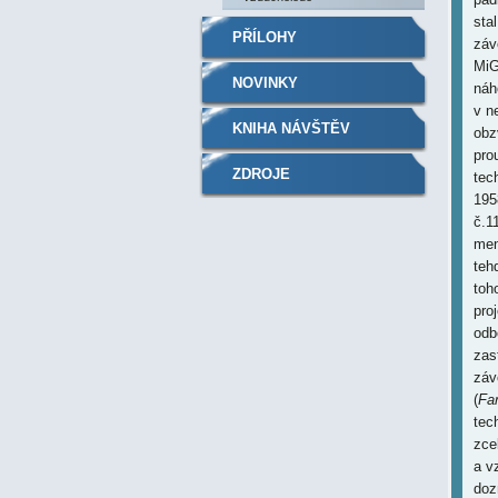
sta
PŘÍLOHY
záv
MiG
NOVINKY
náh
v n
KNIHA NÁVŠTĚV
obz
pro
ZDROJE
tec
195
č.1
men
teh
toh
pro
odb
zas
záv
(
Fa
tec
zce
a v
doz