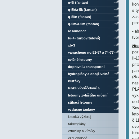
q-5j (fantan)
kon
q-5k/a-5k (fantan)
s t
zas
q-5l/n (fantan)
pro
q-5m/a-5m (fantan)
- a
rosamonde
tvo
tu-4 (turbovrtulový)
xb-3
His
poz
yangcheng no.51-57 a 74-77
Il-1
cvičné letouny
při
dopravní a transportní
pan
letouny
hydroplány a obojživelné
(
Be
letouny
kluzáky
nas
lehké víceúčelové a
PLA
výk
sportovní letouny
letouny zvláštího určení
dod
stíhací letouny
Sov
vzdušné tankery
let
letecká výzbroj
č.1
raketoplány
dvo
vrtulníky a vírníky
toh
vzducholodě
pad