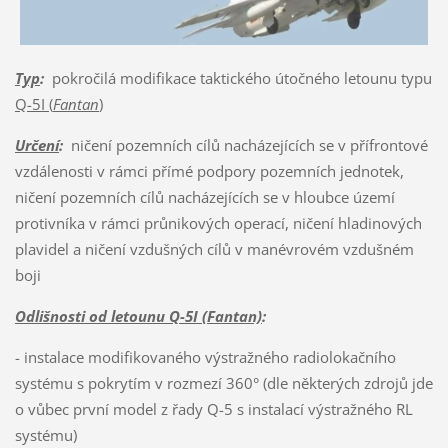
Typ
:
pokročilá modifikace taktického útočného letounu typu
Q-5I (
Fantan
)
Určení
:
ničení pozemních cílů nacházejících se v přífrontové
vzdálenosti v rámci přímé podpory pozemních jednotek,
ničení pozemních cílů nacházejících se v hloubce území
protivníka v rámci průnikových operací, ničení hladinových
plavidel a ničení vzdušných cílů v manévrovém vzdušném
boji
Odlišnosti od letounu Q-5I (Fantan)
:
- instalace modifikovaného výstražného radiolokačního
systému s pokrytím v rozmezí 360° (dle některých zdrojů jde
o vůbec první model z řady Q-5 s instalací výstražného RL
systému)