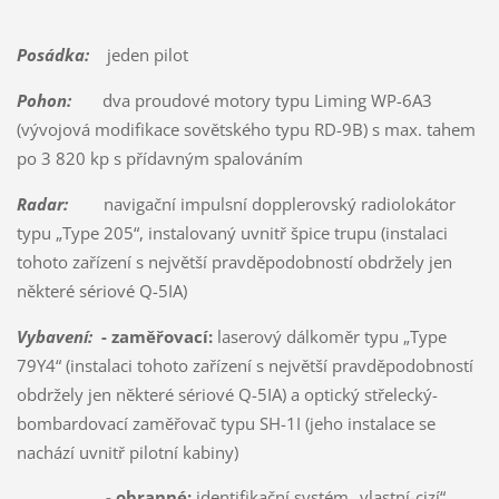
Posádka:
jeden pilot
Pohon:
dva proudové motory typu Liming WP-6A3
(vývojová modifikace sovětského typu RD-9B) s max. tahem
po 3 820 kp s přídavným spalováním
Radar:
navigační impulsní dopplerovský radiolokátor
typu „Type 205“, instalovaný uvnitř špice trupu (instalaci
tohoto zařízení s největší pravděpodobností obdržely jen
některé sériové Q-5IA)
Vybavení:
- zaměřovací:
laserový dálkoměr typu „Type
79Y4“ (instalaci tohoto zařízení s největší pravděpodobností
obdržely jen některé sériové Q-5IA) a optický střelecký-
bombardovací zaměřovač typu SH-1I (jeho instalace se
nachází uvnitř pilotní kabiny)
- obranné:
identifikační systém „vlastní-cizí“