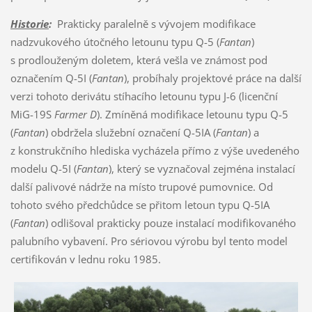
Historie
:
Prakticky paralelně s vývojem modifikace
nadzvukového útočného letounu typu Q-5 (
Fantan
)
s prodlouženým doletem, která vešla ve známost pod
označením Q-5I (
Fantan
), probíhaly projektové práce na další
verzi tohoto derivátu stíhacího letounu typu J-6 (licenční
MiG-19S
Farmer D
). Zmíněná modifikace letounu typu Q-5
(
Fantan
) obdržela služební označení Q-5IA (
Fantan
) a
z konstrukčního hlediska vycházela přímo z výše uvedeného
modelu Q-5I (
Fantan
), který se vyznačoval zejména instalací
další palivové nádrže na místo trupové pumovnice. Od
tohoto svého předchůdce se přitom letoun typu Q-5IA
(
Fantan
) odlišoval prakticky pouze instalací modifikovaného
palubního vybavení. Pro sériovou výrobu byl tento model
certifikován v lednu roku 1985.