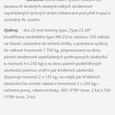
(sestava tří drobných nestejně velkých tandemově
uspořádaných tyčových antén instalovaná pod přídí trupu) a
výstražný RL systém
Výzbroj:
dva 23 mm kanóny typu „Type 23-2K“
(modifikace sovětského typu NR-23) se zásobou 100 nábojů
na hlaveň, vestavěné do kořenů křídla, a podvěsná výzbroj
do celkové hmotnosti 1 700 kg, přepravovaná na dvou
párech tandemově uspořádaných podtrupových závěsníků
(s nosností 4 x 250 kg) a na dvou párech podkřídlových
závěsníků (zatímco vnitřní pár křídleních závěsníků
disponuje nosností 2 x 125 kg, na vnější pár křídelních
závěsníků lze umístit náklad o hmotnosti 2 x 250 kg) –
neřízené pumy, raketové bloky, 400 l PTB* (max. 2 ks) a 760
l PTB* (max. 2 ks)