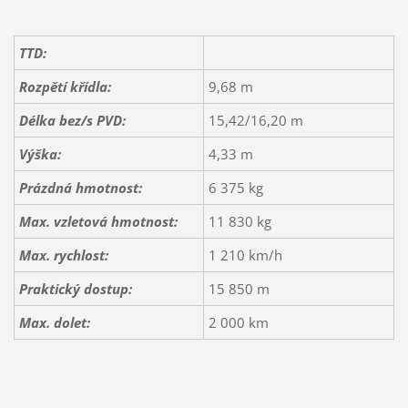
TTD:
Rozpětí křídla:
9,68 m
Délka bez/s PVD:
15,42/16,20 m
Výška:
4,33 m
Prázdná hmotnost:
6 375 kg
Max. vzletová hmotnost:
11 830 kg
Max. rychlost:
1 210 km/h
Praktický dostup:
15 850 m
Max. dolet:
2 000 km