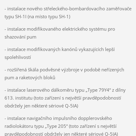
- instalace nového střeleckého-bombardovacího zaměřovače
typu SH-1I (na místo typu SH-1)
- instalace modifikovaného elektrického systému pro
shazování pum
- instalace modifikovaných kanónů vykazujících lepší
spolehlivostí
- rozšířená škála podvěsné výzbroje v podobě neřízených
pum a raketových bloků
- instalace laserového dálkoměru typu „Type 79Y4“ z dílny
613. institutu (toto zařízení s největší pravděpodobností
obdržely jen některé sériové Q-5IA)
- instalace navigačního impulsního dopplerovského
radiolokátoru typu „Type 205“ (toto zařízení s největší
pravděpodobností obdržely jen některé sériové Q-5IA)