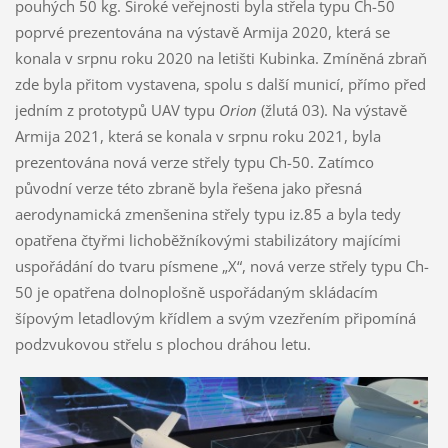
pouhých 50 kg. Široké veřejnosti byla střela typu Ch-50
poprvé prezentována na výstavě Armija 2020, která se
konala v srpnu roku 2020 na letišti Kubinka. Zmíněná zbraň
zde byla přitom vystavena, spolu s další municí, přímo před
jedním z prototypů UAV typu
Orion
(žlutá 03). Na výstavě
Armija 2021, která se konala v srpnu roku 2021, byla
prezentována nová verze střely typu Ch-50. Zatímco
původní verze této zbraně byla řešena jako přesná
aerodynamická zmenšenina střely typu iz.85 a byla tedy
opatřena čtyřmi lichoběžníkovými stabilizátory majícími
uspořádání do tvaru písmene „X“, nová verze střely typu Ch-
50 je opatřena dolnoplošně uspořádaným skládacím
šípovým letadlovým křídlem a svým vzezřením připomíná
podzvukovou střelu s plochou dráhou letu.