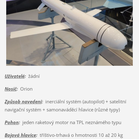
Uživatelé
:
žádní
Nosič
:
Orion
Způsob navedení
:
inerciální systém (autopilot) + satelitní
navigační systém + samonaváděcí hlavice (různé typy)
Pohon
:
jeden raketový motor na TPL neznámého typu
Bojová hlavice
:
tříštivo-trhavá o hmotnosti 10 až 20 kg