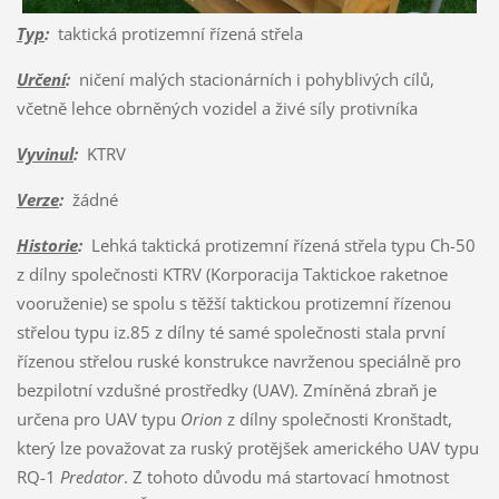
Typ
:
taktická protizemní řízená střela
Určení
:
ničení malých stacionárních i pohyblivých cílů,
včetně lehce obrněných vozidel a živé síly protivníka
Vyvinul
:
KTRV
Verze
:
žádné
Historie
:
Lehká taktická protizemní řízená střela typu Ch-50
z dílny společnosti KTRV (Korporacija Taktickoe raketnoe
vooruženie) se spolu s těžší taktickou protizemní řízenou
střelou typu iz.85 z dílny té samé společnosti stala první
řízenou střelou ruské konstrukce navrženou speciálně pro
bezpilotní vzdušné prostředky (UAV). Zmíněná zbraň je
určena pro UAV typu
Orion
z dílny společnosti Kronštadt,
který lze považovat za ruský protějšek amerického UAV typu
RQ-1
Predator
. Z tohoto důvodu má startovací hmotnost