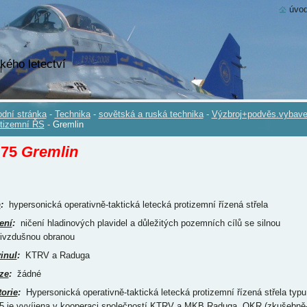
úvod
kého letectví
dní stránka
-
Technika
-
sovětská a ruská technika
-
Výzbroj+podvěs.vybave
tizemní ŘS
-
Gremlin
.75
Gremlin
p
:
hypersonická operativně-taktická letecká protizemní řízená střela
ení
:
ničení hladinových plavidel a důležitých pozemních cílů se silnou
tivzdušnou obranou
inul
:
KTRV a Raduga
ze
:
žádné
torie
:
Hypersonická operativně-taktická letecká protizemní řízená střela typu
75 je vyvíjena v kooperaci společností KTRV a MKB Raduga. OKR (zkušebně