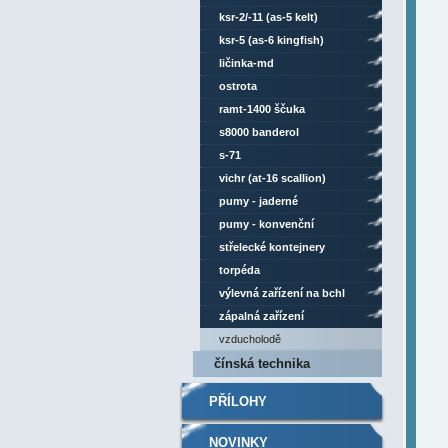
ksr-2/-11 (as-5 kelt)
ksr-5 (as-6 kingfish)
ličinka-md
ostrota
ramt-1400 ščuka
s8000 banderol
s-71
vichr (at-16 scallion)
pumy - jaderné
pumy - konvenční
střelecké kontejnery
torpéda
výlevná zařízení na bchl
zápalná zařízení
vzducholodě
čínská technika
PŘÍLOHY
NOVINKY