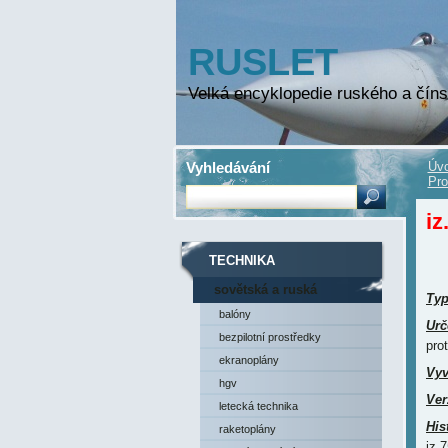
RUSLET
Velká encyklopedie ruského a číns
Vyhledávání
Úvo
Pro
iz
TECHNIKA
sovětská a ruská
Ty
technika
balóny
Urč
bezpilotní prostředky
pro
ekranoplány
Vyv
hgv
Ver
letecká technika
His
raketoplány
iz.