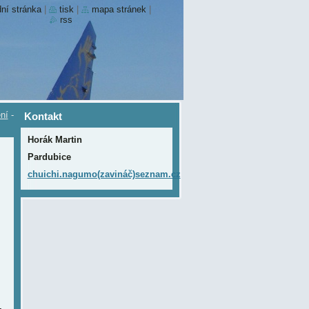
ní stránka
|
tisk
|
mapa stránek
|
rss
ní
-
Kontakt
Horák Martin
Pardubice
chuichi.nagumo(zavináč)seznam.cz
-