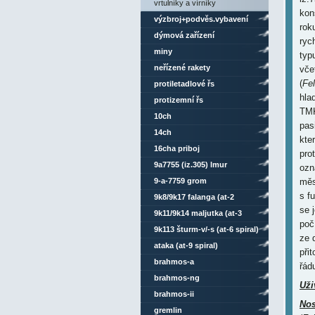
vrtulníky a vírníky
kon
výzbroj+podvěs.vybavení
rok
dýmová zařízení
ryc
miny
typ
neřízené rakety
vče
(
Fe
protiletadlové řs
hla
protizemní řs
TMK
10ch
pas
14ch
kte
16cha priboj
prot
9a7755 (iz.305) lmur
ozn
9-a-7759 grom
měs
s f
9k8/9k17 falanga (at-2
se 
swatter)
9k11/9k14 maljutka (at-3
poč
sagger)
9k113 šturm-v/-s (at-6 spiral)
ze 
ataka (at-9 spiral)
při
brahmos-a
řád
brahmos-ng
Uži
brahmos-ii
Nos
gremlin