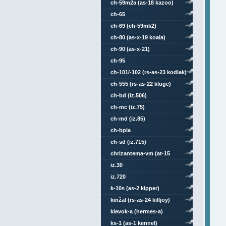
ch-59m2a (as-18 kazoo)
ch-65
ch-69 (ch-59mk2)
ch-80 (as-x-19 koala)
ch-90 (as-x-21)
ch-95
ch-101/-102 (rs-as-23 kodiak)
ch-555 (rs-as-22 kluge)
ch-bd (iz.506)
ch-mc (iz.75)
ch-md (iz.85)
ch-bpla
ch-sd (iz.715)
chrizantema-vm (at-15
springer)
iz.30
iz.720
k-10s (as-2 kipper)
kinžal (rs-as-24 killjoy)
klevok-a (hermes-a)
ks-1 (as-1 kennel)