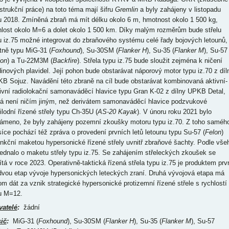
strukční práce) na toto téma mají šifru
Gremlin
a byly zahájeny v listopadu
u 2018. Zmíněná zbraň má mít délku okolo 6 m, hmotnost okolo 1 500 kg,
hlost okolo M=6 a dolet okolo 1 500 km. Díky malým rozměrům bude střelu
u iz.75 možné integrovat do zbraňového systému celé řady bojových letounů,
tně typu MiG-31 (
Foxhound
), Su-30SM (
Flanker H
), Su-35 (
Flanker M
), Su-57
lon
) a Tu-22M3M (
Backfire
). Střela typu iz.75 bude sloužit zejména k ničení
dinových plavidel. Její pohon bude obstarávat náporový motor typu iz.70 z díl
B Sojuz. Navádění této zbraně na cíl bude obstarávat kombinovaná aktivní-
ivní radiolokační samonaváděcí hlavice typu Gran K-02 z dílny UPKB Detal,
rá není ničím jiným, než derivátem samonaváděcí hlavice podzvukové
ilodní řízené střely typu Ch-35U (
AS-20 Kayak
). V únoru roku 2021 bylo
ámeno, že byly zahájeny pozemní zkoušky motoru typu iz.70. Z toho saméh
íce pochází též zpráva o provedení prvních letů letounu typu Su-57 (
Felon
)
unkční maketou hypersonické řízené střely uvnitř zbraňové šachty. Podle vše
jednalo o maketu střely typu iz.75. Se zahájením střeleckých zkoušek se
ítá v roce 2023. Operativně-taktická řízená střela typu iz.75 je produktem prv
dvou etap vývoje hypersonických leteckých zraní. Druhá vývojová etapa má
tom dát za vznik strategické hypersonické protizemní řízené střele s rychlostí
u M=12.
vatelé
:
žádní
ič
:
MiG-31 (
Foxhound
), Su-30SM (
Flanker H
), Su-35 (
Flanker M
), Su-57