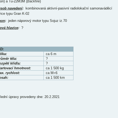
lon
) a Tu-22M3M (
Backfire
)
sob navedení
:
kombinovaná aktivní-pasivní radiolokační samonaváděcí
vice typu Gran K-02
hon
:
jeden náporový motor typu Sojuz iz.70
ová hlavice
:
?
D:
élka:
ca 6 m
růměr těla:
?
zpětí křídla:
?
tartovací hmotnost:
ca 1 500 kg
x. rychlost:
ca M=6
osah:
ca 1 500 km
lední úpravy provedeny dne: 20.2.2021