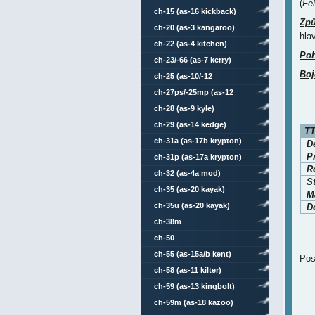
(
Fe
ch-15 (as-16 kickback)
Způ
ch-20 (as-3 kangaroo)
hla
ch-22 (as-4 kitchen)
Po
ch-23/-66 (as-7 kerry)
Boj
ch-25 (as-10/-12
karen/kegler)
ch-27ps/-25mp (as-12
kegler)
ch-28 (as-9 kyle)
ch-29 (as-14 kedge)
TT
ch-31a (as-17b krypton)
D
P
ch-31p (as-17a krypton)
Ro
ch-32 (as-4a mod)
S
ch-35 (as-20 kayak)
Ma
ch-35u (as-20 kayak)
D
ch-38m
ch-50
ch-55 (as-15a/b kent)
Pos
ch-58 (as-11 kilter)
ch-59 (as-13 kingbolt)
ch-59m (as-18 kazoo)