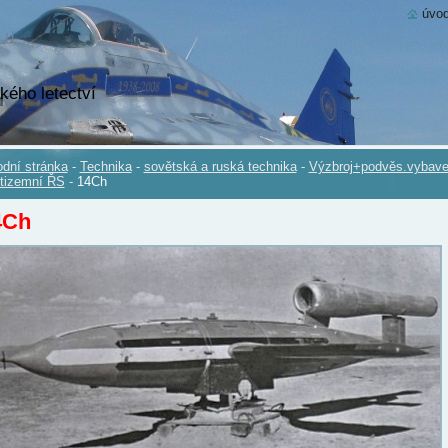
úvod
kého letectví
dní stránka
-
Technika
-
sovětská a ruská technika
-
Výzbroj+podvěs.vybave
tizemní ŘS
-
14Ch
4Ch