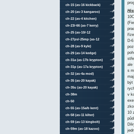
pro
ch-15 (as-16 kickback)
His
ch-20 (as-3 kangaroo)
10C
ch-22 (as-4 kitchen)
(Fi
ch-23/-66 (as-7 kerry)
pra
ch-25 (as-10/-12
říz
karen/kegler)
ch-27ps/-25mp (as-12
D-6
kegler)
ch-28 (as-9 kyle)
poz
poh
ch-29 (as-14 kedge)
stř
ch-31a (as-17b krypton)
ale
ch-31p (as-17a krypton)
s m
ch-32 (as-4a mod)
maj
ch-35 (as-20 kayak)
být
ch-35u (as-20 kayak)
ryc
v k
ch-38m
exe
ch-50
zko
ch-55 (as-15a/b kent)
10 
ch-58 (as-11 kilter)
půd
ch-59 (as-13 kingbolt)
Dík
ch-59m (as-18 kazoo)
jed