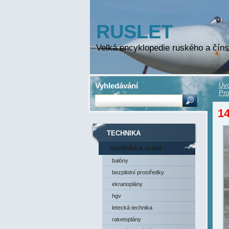
RUSLET
Velká encyklopedie ruského a číns
Vyhledávání
Úvo
Pro
1
TECHNIKA
sovětská a ruská
technika
balóny
bezpilotní prostředky
ekranoplány
hgv
letecká technika
raketoplány