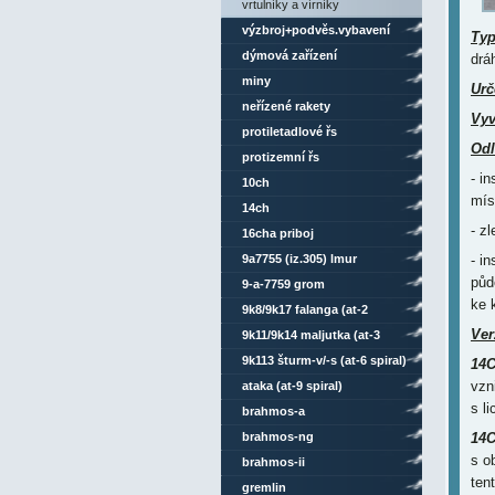
vrtulníky a vírníky
výzbroj+podvěs.vybavení
Ty
dýmová zařízení
drá
miny
Urč
neřízené rakety
Vyv
protiletadlové řs
Odl
protizemní řs
- i
10ch
mís
14ch
- z
16cha priboj
9a7755 (iz.305) lmur
- i
půd
9-a-7759 grom
ke 
9k8/9k17 falanga (at-2
Ver
swatter)
9k11/9k14 maljutka (at-3
sagger)
9k113 šturm-v/-s (at-6 spiral)
14C
vzn
ataka (at-9 spiral)
s l
brahmos-a
brahmos-ng
14C
s o
brahmos-ii
ten
gremlin