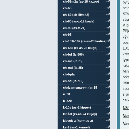
ch-59m2a (as-18 kazoo)
byl
nej
ch-65
825
ch-69 (ch-59mk2)
str
ch-80 (as-x-19 koala)
V p
ch-90 (as-x-21)
Při
ch-95
výz
ch-101/-102 (rs-as-23 kodiak)
pos
ch-555 (rs-as-22 kluge)
10C
kte
ch-bd (iz.506)
typ
ch-mc (iz.75)
rak
ch-md (iz.85)
Min
ch-bpla
prk
ch-sd (iz.715)
tét
chrizantema-vm (at-15
sou
s p
springer)
iz.30
cel
iz.720
k-10s (as-2 kipper)
Uži
kinžal (rs-as-24 killjoy)
Nos
klevok-a (hermes-a)
Nav
ks-1 (as-1 kennel)