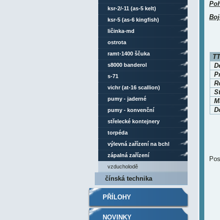
Po
ksr-2/-11 (as-5 kelt)
Boj
ksr-5 (as-6 kingfish)
ličinka-md
ostrota
ramt-1400 ščuka
TT
s8000 banderol
D
P
s-71
Ro
vichr (at-16 scallion)
S
pumy - jaderné
Ma
D
pumy - konvenční
střelecké kontejnery
torpéda
výlevná zařízení na bchl
zápalná zařízení
Pos
vzducholodě
čínská technika
PŘÍLOHY
NOVINKY