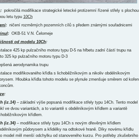
p
:
pokročilá modifikace strategické letecké protizemní řízené střely s plochou
hou letu typu
10Ch
ení
:
ničení rozměrných pozemních cílů s předem známými souřadnicemi
inul
:
OKB-51 V.N. Čelomeje
išnosti od modelu 10Ch
:
nstalace 425 kp pulzačního motoru typu D-5 na hřbetu zadní částí trupu na
to 325 kp pulzačního motoru typu D-3
lepšená aerodynamika trupu
nstalace modifikovaného křídla s lichoběžníkovým a nikoliv obdélníkovým
orysem. Hloubka křídla tohoto modelu se plynule zmenšuje směrem od kořen
koncům.
ze
:
h (iz.14)
– základní výše popsaná modifikace střely typu 14Ch. Tento model
ikl ve dvou variantách, a to variantě s obdélníkovým křídlem a variantě
ichoběžníkovým křídlem.
h (iz.34)
– modifikace střely typu 14Ch s novým dřevěným křídlem
bdélníkovým půdorysem a křidélky na odtokové hraně. Díky novému křídlu
to model měl menší odchylku od stanoveného kurzu. Pro potřeby zkušebního