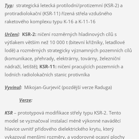
Typ
:
strategická letecká protilodní/protizemní (KSR-2) a
protiradiolokační (KSR-11) řízená střela vzdušného
raketového komplexu typu K-16 a K-11-16
Určení
:
KSR-2:
ničení rozměrných hladinových cílů s
výtlakem větším než 10 000 t (bitevní křižníky, letadlové
lodě) a rozměrných strategicky významných pozemních cílů
(komunikace, přehrady, elektrárny, továrny, železniční
nádraží, letiště);
KSR-11:
ničení pracujících pozemních a
lodních radiolokačních stanic protivníka
Vyvinul
:
Mikojan-Gurjevič (pozdější verze Raduga)
Verze
:
KSR
– prototypová modifikace střely typu KSR-2. Tento
model se vyznačoval instalací méně výkonné naváděcí
hlavice uvnitř příďového dielektrického krytu, který
vykazoval menšími rozměry, a vodorovné ocasní plochy