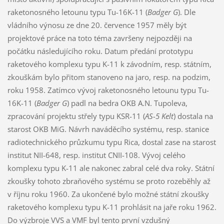
raketonosného letounu typu Tu-16K-11 (
Badger G
). Dle
vládního výnosu ze dne 20. července 1957 měly být
projektové práce na toto téma završeny nejpozději na
počátku následujícího roku. Datum předání prototypu
raketového komplexu typu K-11 k závodním, resp. státním,
zkouškám bylo přitom stanoveno na jaro, resp. na podzim,
roku 1958. Zatímco vývoj raketonosného letounu typu Tu-
16K-11 (
Badger G
) padl na bedra OKB A.N. Tupoleva,
zpracování projektu střely typu KSR-11 (
AS-5 Kelt
) dostala na
starost OKB MiG. Návrh naváděcího systému, resp. stanice
radiotechnického průzkumu typu Rica, dostal zase na starost
institut NII-648, resp. institut CNII-108. Vývoj celého
komplexu typu K-11 ale nakonec zabral celé dva roky. Státní
zkoušky tohoto zbraňového systému se proto rozeběhly až
v říjnu roku 1960. Za ukončené bylo možné státní zkoušky
raketového komplexu typu K-11 prohlásit na jaře roku 1962.
Do výzbroje VVS a VMF byl tento první vzdušný