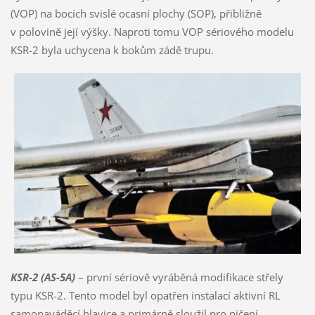
(VOP) na bocích svislé ocasní plochy (SOP), přibližně
v polovině její výšky. Naproti tomu VOP sériového modelu
KSR-2 byla uchycena k bokům zádě trupu.
KSR-2 (AS-5A)
– první sériově vyráběná modifikace střely
typu KSR-2. Tento model byl opatřen instalací aktivní RL
samonaváděcí hlavice a primárně sloužil pro ničení