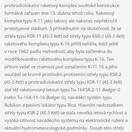
protiradiolokační raketový komplex sovětské konstrukce
formálně zařazen dne 13. dubna téhož roku. Raketový
komplex typu K-11 jako takový ale nakonec nepřekročil
prototypové stádium. S přihlédnutím na skutečnost, že se
střela typu KSR-11 (
AS-5 Kelt
) od střely typu KSR-2 (
AS-5 Kelt
)
raketového komplexu typu K-16 příliš nelišila, totiž ještě
v roce 1962 padlo rozhodnutí, aby byla začleněna do
modifikovaného raketového komplexu typu K-16. Ten
přitom vešel ve známost pod označením K-11-16 a jeho
součástí se kromě protilodní-protizemní střely typu KSR-2
(
AS-5 Kelt
) a protiradiolokační střely typu KSR-11 (
AS-5 Kelt
)
stal též raketonosný letoun typu Tu-16KSR-2-11
Badger G
(nebo Tu-16K-11-16
Badger G
), naváděcí systém typu
Rubikon a pasivní lokátor typu Rica. Hlavním nedostatkem
střely typu KSR-2 (
AS-5 Kelt
) se stala nevelká letová rychlost a
vysoká citlivost naváděcího systému na elektronické rušení a
aktuální hydrometeorologické podmínky. Dosah této střely