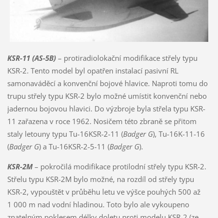
KSR-11 (AS-5B)
– protiradiolokační modifikace střely typu
KSR-2. Tento model byl opatřen instalací pasivní RL
samonaváděcí a konvenční bojové hlavice. Naproti tomu do
trupu střely typu KSR-2 bylo možné umístit konvenční nebo
jadernou bojovou hlavici. Do výzbroje byla střela typu KSR-
11 zařazena v roce 1962. Nosičem této zbraně se přitom
staly letouny typu Tu-16KSR-2-11 (
Badger G
), Tu-16K-11-16
(
Badger G
) a Tu-16KSR-2-5-11 (
Badger G
).
KSR-2M
– pokročilá modifikace protilodní střely typu KSR-2.
Střelu typu KSR-2M bylo možné, na rozdíl od střely typu
KSR-2, vypouštět v průběhu letu ve výšce pouhých 500 až
1 000 m nad vodní hladinou. Toto bylo ale vykoupeno
znatelným poklesem délky doletu proti modelu KSR-2 (ze