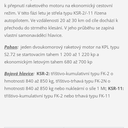
k přepnutí raketového motoru na ekonomický cestovní
režim. V této fázi letu je střela typu KSR-2/-11 řízena
autopilotem. Ve vzdálenosti 20 až 30 km od cíle dochází k
přechodu do strmého klesání. V jeho průběhu se zapíná
vlastní samonaváděcí hlavice.
Pohon
:
jeden dvoukomorový raketový motor na KPL typu
S2.72 se startovacím tahem 1 200 až 1 220 kp a
ekonomickým letovým tahem 680 až 700 kp
Bojová hlavice
:
KSR-2:
tříštivo-kumulativní typu FK-2 o
hmotnosti 840 až 850 kg, tříštivo-trhavá typu FK-2N o
hmotnosti 840 až 850 kg nebo nukleární o síle 1 Mt;
KSR-11:
tříštivo-kumulativní typu FK-2 nebo trhavá typu FK-11