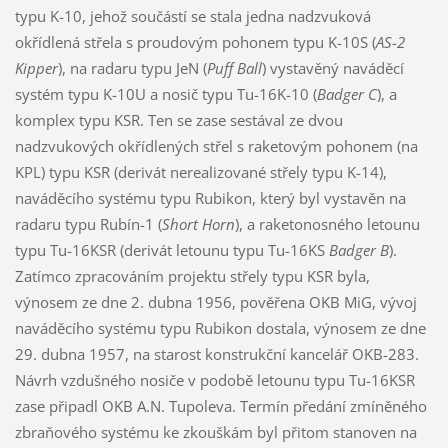
typu K-10, jehož součástí se stala jedna nadzvuková
okřídlená střela s proudovým pohonem typu K-10S (
AS-2
Kipper
), na radaru typu JeN (
Puff Ball
) vystavěný naváděcí
systém typu K-10U a nosič typu Tu-16K-10 (
Badger C
), a
komplex typu KSR. Ten se zase sestával ze dvou
nadzvukových okřídlených střel s raketovým pohonem (na
KPL) typu KSR (derivát nerealizované střely typu K-14),
naváděcího systému typu Rubikon, který byl vystavěn na
radaru typu Rubín-1 (
Short Horn
), a raketonosného letounu
typu Tu-16KSR (derivát letounu typu Tu-16KS
Badger B
).
Zatímco zpracováním projektu střely typu KSR byla,
výnosem ze dne 2. dubna 1956, pověřena OKB MiG, vývoj
naváděcího systému typu Rubikon dostala, výnosem ze dne
29. dubna 1957, na starost konstrukční kancelář OKB-283.
Návrh vzdušného nosiče v podobě letounu typu Tu-16KSR
zase připadl OKB A.N. Tupoleva. Termín předání zmíněného
zbraňového systému ke zkouškám byl přitom stanoven na