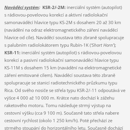
Naváděcí systém
:
KSR-2/-2M:
inerciální systém (autopilot)
s rádiovou-povelovou korekcí a aktivní radiolokační
samonaváděcí hlavice typu KS-2M s dosahem 20 až 30 km
(navádění na odraz elektromagnetického záření naváděcí
hlavice od cíle). Naváděcí soustava této zbraně spolupracuje
s palubním radiolokátorem typu Rubín-1K (
‘Short Horn’
);
KSR-11:
inerciální systém (autopilot) s rádiovou-povelovou
korekcí a pasivní radiolokační samonaváděcí hlavice typu
KS-11M s dosahem 15 km (navádění na elektromagnetické
záření emitované cílem). Naváděcí soustava této zbraně
spolupracuje se stanicí radiotechnického průzkumu typu
Rica. Od svého nosiče se střela typu KSR-2/-11 odpoutává ve
výšce 4 000 až 10 000 m. Krátce nato dochází k zážehu
raketového motoru. Tomu následuje strmý výstup na
cestovní výšku (cca 9 100 m). Současně tato střela nabere
cestovní rychlost (okolo 1 250 km/h). Poté přechází ze
strmého stoupání do horizontálního letu. Současně dochází