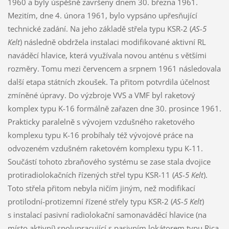
1960 a byly úspěšně završeny dnem 30. března 1961.
Mezitím, dne 4. února 1961, bylo vypsáno upřesňující
technické zadání. Na jeho základě střela typu KSR-2 (
AS-5
Kelt
) následně obdržela instalaci modifikované aktivní RL
naváděcí hlavice, která využívala novou anténu s většími
rozměry. Tomu mezi červencem a srpnem 1961 následovala
další etapa státních zkoušek. Ta přitom potvrdila účelnost
zmíněné úpravy. Do výzbroje VVS a VMF byl raketový
komplex typu K-16 formálně zařazen dne 30. prosince 1961.
Prakticky paralelně s vývojem vzdušného raketového
komplexu typu K-16 probíhaly též vývojové práce na
odvozeném vzdušném raketovém komplexu typu K-11.
Součástí tohoto zbraňového systému se zase stala dvojice
protiradiolokačních řízených střel typu KSR-11 (
AS-5 Kelt
).
Toto střela přitom nebyla ničím jiným, než modifikací
protilodní-protizemní řízené střely typu KSR-2 (
AS-5 Kelt
)
s instalací pasivní radiolokační samonaváděcí hlavice (na
místo aktivní) spolupracující s pasivním lokátorem typu Rica