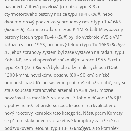
naváděcí rádiová-povelová jednotka typu K-3 a
čtyřmotorového pístový nosiče typu Tu-4K (
Bull
) nebo
dvoumotorový podzvukový proudový nosič typu Tu-16KS
(
Badger B
). Zatímco radarem typu K-1M Kobalt-M vybavený
pístový letoun typu Tu-4K (
Bull
) byl do výzbroje VVS a VMF
zařazen v roce 1953, proudový letoun typu Tu-16KS (
Badger
B
), jehož zbraňový systém byl zase vystavěn na radaru typu
Kobalt-P, se stal operačně způsobilým v roce 1955. Střelu
typu KS-1 (
AS-1 Kennel
) bylo ale díky malé rychlosti (1060 -
1200 km/h), nevelkému dosahu (80 - 90 km) a nízké
odolnosti naváděcího systému proti rušení už v době, kdy se
stala součástí zbraňového arsenálu VVS a VMF, možné
považovat za morálně zastaralou. Z tohoto důvodu VVS již
v polovině 50. let přišlo se specifikacemi na kvalitativně
nový raketový komplex této kategorie. Nástupcem Komety
se přitom staly hned dva raketové komplexy založené na
podzvukovém letounu typu Tu-16 (
Badger
), a to komplex