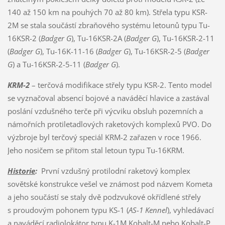
140 až 150 km na pouhých 70 až 80 km). Střela typu KSR-
2M se stala součástí zbraňového systému letounů typu Tu-
16KSR-2 (
Badger G
), Tu-16KSR-2A (
Badger G
), Tu-16KSR-2-11
(
Badger G
), Tu-16K-11-16 (
Badger G
), Tu-16KSR-2-5 (
Badger
G
) a Tu-16KSR-2-5-11 (
Badger G
).
KRM-2
– terčová modifikace střely typu KSR-2. Tento model
se vyznačoval absencí bojové a naváděcí hlavice a zastával
poslání vzdušného terče při výcviku obsluh pozemních a
námořních protiletadlových raketových komplexů PVO. Do
výzbroje byl terčový speciál KRM-2 zařazen v roce 1966.
Jeho nosičem se přitom stal letoun typu Tu-16KRM.
Historie
:
První vzdušný protilodní raketový komplex
sovětské konstrukce vešel ve známost pod názvem Kometa
a jeho součástí se staly dvě podzvukové okřídlené střely
s proudovým pohonem typu KS-1 (
AS-1 Kennel
), vyhledávací
a naváděcí radiolokátor typu K-1M Kobalt-M nebo Kobalt-P,