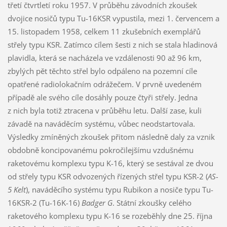
třetí čtvrtletí roku 1957. V průběhu závodních zkoušek
dvojice nosičů typu Tu-16KSR vypustila, mezi 1. červencem a
15. listopadem 1958, celkem 11 zkušebních exemplářů
střely typu KSR. Zatímco cílem šesti z nich se stala hladinová
plavidla, která se nacházela ve vzdálenosti 90 až 96 km,
zbylých pět těchto střel bylo odpáleno na pozemní cíle
opatřené radiolokačním odrážečem. V prvně uvedeném
případě ale svého cíle dosáhly pouze čtyři střely. Jedna
z nich byla totiž ztracena v průběhu letu. Další zase, kuli
závadě na naváděcím systému, vůbec neodstartovala.
Výsledky zmíněných zkoušek přitom následně daly za vznik
obdobně koncipovanému pokročilejšímu vzdušnému
raketovému komplexu typu K-16, který se sestával ze dvou
od střely typu KSR odvozených řízených střel typu KSR-2 (
AS-
5 Kelt
), naváděcího systému typu Rubikon a nosiče typu Tu-
16KSR-2 (Tu-16K-16)
Badger G
. Státní zkoušky celého
raketového komplexu typu K-16 se rozeběhly dne 25. října