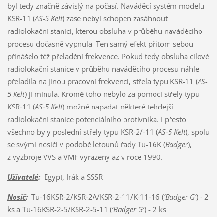
byl tedy značně závislý na počasí. Naváděcí systém modelu
KSR-11 (
AS-5 Kelt
) zase nebyl schopen zasáhnout
radiolokační stanici, kterou obsluha v průběhu naváděcího
procesu dočasně vypnula. Ten samý efekt přitom sebou
přinášelo též přeladění frekvence. Pokud tedy obsluha cílové
radiolokační stanice v průběhu naváděcího procesu náhle
přeladila na jinou pracovní frekvenci, střela typu KSR-11 (
AS-
5 Kelt
) ji minula. Kromě toho nebylo za pomoci střely typu
KSR-11 (
AS-5 Kelt
) možné napadat některé tehdejší
radiolokační stanice potenciálního protivníka. I přesto
všechno byly poslední střely typu KSR-2/-11 (
AS-5 Kelt
), spolu
se svými nosiči v podobě letounů řady Tu-16K (
Badger
),
z výzbroje VVS a VMF vyřazeny až v roce 1990.
Uživatelé
:
Egypt, Irák a SSSR
Nosič
:
Tu-16KSR-2/KSR-2A/KSR-2-11/K-11-16 (
‘Badger G’
) - 2
ks a Tu-16KSR-2-5/KSR-2-5-11 (
‘Badger G’
) - 2 ks