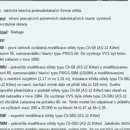
p
:
taktická letecká protiradiolokační řízená střela
ení
:
ničení pracujících pozemních radiolokačních stanic systémů
tivzdušné obrany
inul
:
Raduga
ze
:
58
– první sériově vyráběná modifikace střely typu Ch-58 (
AS-11 Kilter
)
asivní RL samonaváděcí hlavicí typu PRGS-58. Do výzbroje VVS byl tento
el zařazen v roce 1980.
58U
– pokročilá modifikace střely typu Ch-58 (
AS-11 Kilter
) s modifikovanou
ivní RL samonaváděcí hlavicí typu PRGS-58M (L010M) a modifikovanými
dly s menším rozpětím (1,17 m vs 1,31 m). Instalace křídla střely typu Ch-58
11 Kilter
) se navíc nachází mírně dále od přídě těla (o 118 mm). Svého
ojového předchůdce v podobě střely typu Ch-58 (
AS-11 Kilter
) tato zbraň ve
obě nahradila v roce 1984. Do výzbroje VVS byla střela typu Ch-58U (
AS-11
er
) oficiálně zařazena na počátku 90. let. Tento model lze odpalovat v průběh
u ve výškách mezi 200 a 20 000 m rychlostí M=0,47 až M=2,35.
58E
– exportní modifikace střely typu Ch-58U (
AS-11 Kilter
)
-58M
– pokročilá modifikace střely typu Ch-58U (
AS-11 Kilter
). Jakékoliv bližš
ormace o tomto modelu nejsou dostupné, vyjma toho, že se nachází ve výzbro