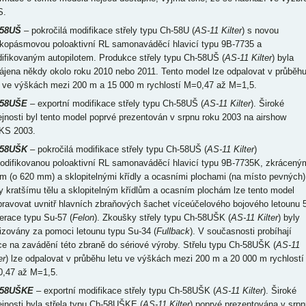
S.
-58UŠ
– pokročilá modifikace střely typu Ch-58U (
AS-11 Kilter
) s novou
okopásmovou poloaktivní RL samonaváděcí hlavicí typu 9B-7735 a
ifikovaným autopilotem. Produkce střely typu Ch-58UŠ (
AS-11 Kilter
) byla
ájena někdy okolo roku 2010 nebo 2011. Tento model lze odpalovat v průběh
u ve výškách mezi 200 m a 15 000 m rychlostí M=0,47 až M=1,5.
-58UŠE
– exportní modifikace střely typu Ch-58UŠ (
AS-11 Kilter
). Široké
ejnosti byl tento model poprvé prezentován v srpnu roku 2003 na airshow
S 2003.
-58UŠK
– pokročilá modifikace střely typu Ch-58UŠ (
AS-11 Kilter
)
odifikovanou poloaktivní RL samonaváděcí hlavicí typu 9B-7735K, zkrácený
em (o 620 mm) a sklopitelnými křídly a ocasními plochami (na místo pevných)
y kratšímu tělu a sklopitelným křídlům a ocasním plochám lze tento model
pravovat uvnitř hlavních zbraňových šachet víceúčelového bojového letounu 5
erace typu Su-57 (
Felon
). Zkoušky střely typu Ch-58UŠK (
AS-11 Kilter
) byly
lizovány za pomoci letounu typu Su-34 (
Fullback
). V současnosti probíhají
ce na zavádění této zbraně do sériové výroby. Střelu typu Ch-58UŠK (
AS-11
er
) lze odpalovat v průběhu letu ve výškách mezi 200 m a 20 000 m rychlostí
,47 až M=1,5.
-58UŠKE
– exportní modifikace střely typu Ch-58UŠK (
AS-11 Kilter
). Široké
ejnosti byla střela typu Ch-58UŠKE (
AS-11 Kilter
) poprvé prezentována v srpn