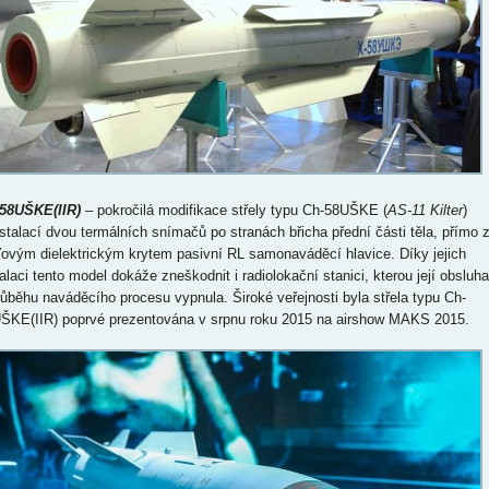
-58UŠKE(IIR)
– pokročilá modifikace střely typu Ch-58UŠKE (
AS-11 Kilter
)
nstalací dvou termálních snímačů po stranách břicha přední části těla, přímo 
ďovým dielektrickým krytem pasivní RL samonaváděcí hlavice. Díky jejich
talaci tento model dokáže zneškodnit i radiolokační stanici, kterou její obsluha
růběhu naváděcího procesu vypnula. Široké veřejnosti byla střela typu Ch-
ŠKE(IIR) poprvé prezentována v srpnu roku 2015 na airshow MAKS 2015.