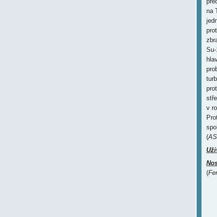
pře
na 
jed
pro
zbr
Su-
hla
pro
tur
pro
stř
v r
Prot
spo
(
AS
Uži
Nos
(
Fe