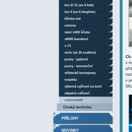
ksr-2/-11 (as-5 kelt)
ksr-5 (as-6 kingfish)
ličinka-md
ostrota
ramt-1400 ščuka
s8000 banderol
s-71
vichr (at-16 scallion)
Ch
pumy - jaderné
s i
pumy - konvenční
pří
střelecké kontejnery
ins
torpéda
v p
58U
výlevná zařízení na bchl
zápalná zařízení
vzducholodě
čínská technika
PŘÍLOHY
NOVINKY