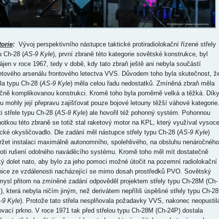
torie
:
Vývoj perspektivního nástupce taktické protiradiolokační řízené střely
u Ch-28 (
AS-9 Kyle
), první zbraně této kategorie sovětské konstrukce, byl
ájen v roce 1967, tedy v době, kdy tato zbraň ještě ani nebyla součástí
etového arsenálu frontového letectva VVS. Důvodem toho byla skutečnost, ž
ela typu Ch-28 (
AS-9 Kyle
) měla celou řadu nedostatků. Zmíněná zbraň měla
čně komplikovanou konstrukci. Kromě toho byla poměrně velká a těžká. Dík
u mohly její přepravu zajišťovat pouze bojové letouny těžší váhové kategorie
i střele typu Ch-28 (
AS-9 Kyle
) ale hovořil též pohonný systém. Pohonnou
notkou této zbraně se totiž stal raketový motor na KPL, který využíval vysoc
ické okysličovadlo. Dle zadání měl nástupce střely typu Ch-28 (
AS-9 Kyle
)
ržet instalaci maximálně autonomního, spolehlivého, na obsluhu nenáročného
roti rušení odolného naváděcího systému. Kromě toho měl mít dostatečně
ký dolet nato, aby bylo za jeho pomoci možné útočit na pozemní radiolokační
nice ze vzdálenosti nacházející se mimo dosah prostředků PVO. Sovětský
mysl přitom na zmíněné zadání odpověděl projektem střely typu Ch-28M (Ch-
), která nebyla ničím jiným, než derivátem nepříliš úspěšné střely typu Ch-28
-9 Kyle
). Protože tato střela nesplňovala požadavky VVS, nakonec neopustil
ovací prkno. V roce 1971 tak před střelou typu Ch-28M (Ch-24P) dostala