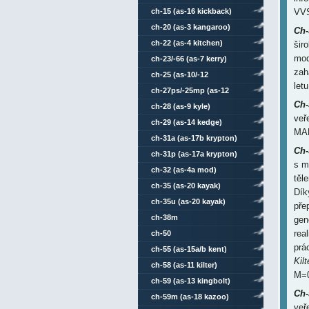
ch-15 (as-16 kickback)
VV
ch-20 (as-3 kangaroo)
Ch
ch-22 (as-4 kitchen)
šir
mod
ch-23/-66 (as-7 kerry)
zah
ch-25 (as-10/-12
let
karen/kegler)
ch-27ps/-25mp (as-12
Ch
kegler)
ch-28 (as-9 kyle)
veř
ch-29 (as-14 kedge)
MAK
ch-31a (as-17b krypton)
Ch
ch-31p (as-17a krypton)
s m
ch-32 (as-4a mod)
těl
ch-35 (as-20 kayak)
Dík
ch-35u (as-20 kayak)
pře
ch-38m
gen
rea
ch-50
prá
ch-55 (as-15a/b kent)
Kilt
ch-58 (as-11 kilter)
M=0
ch-59 (as-13 kingbolt)
Ch
ch-59m (as-18 kazoo)
veř