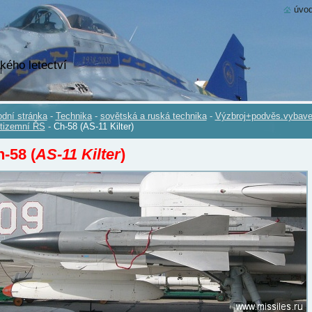
úvod
kého letectví
dní stránka
-
Technika
-
sovětská a ruská technika
-
Výzbroj+podvěs.vybave
tizemní ŘS
-
Ch-58 (AS-11 Kilter)
-58 (
AS-11 Kilter
)