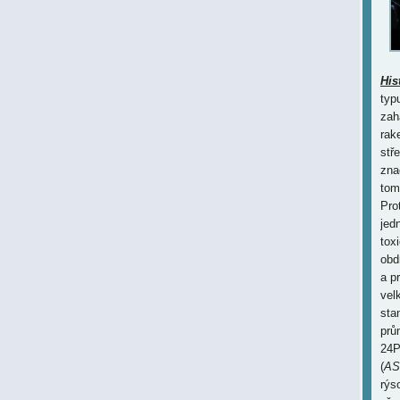
His
typ
zah
rak
stř
zna
tom
Prot
jed
tox
obd
a p
vel
sta
prů
24P
(
AS
rýs