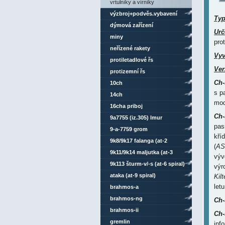
vrtulníky a vírníky
výzbroj+podvěs.vybavení
Ty
dýmová zařízení
Urč
miny
pro
neřízené rakety
Vyv
protiletadlové řs
Ver
protizemní řs
Ch-
10ch
s p
14ch
mod
16cha priboj
Ch-
9a7755 (iz.305) lmur
pas
9-a-7759 grom
kří
9k8/9k17 falanga (at-2
(
AS-
swatter)
9k11/9k14 maljutka (at-3
výv
sagger)
9k113 šturm-v/-s (at-6 spiral)
výr
ataka (at-9 spiral)
Kilt
let
brahmos-a
brahmos-ng
Ch-
brahmos-ii
Ch
gremlin
inf