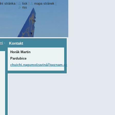
ní stránka
|
tisk
|
mapa stránek
|
rss
ní
-
Kontakt
Horák Martin
Pardubice
chuichi.nagumo(zavináč)seznam.cz