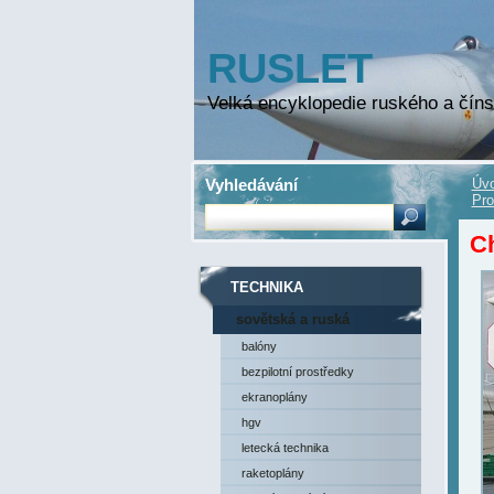
RUSLET
Velká encyklopedie ruského a číns
Vyhledávání
Úvo
Pro
Ch
TECHNIKA
sovětská a ruská
technika
balóny
bezpilotní prostředky
ekranoplány
hgv
letecká technika
raketoplány