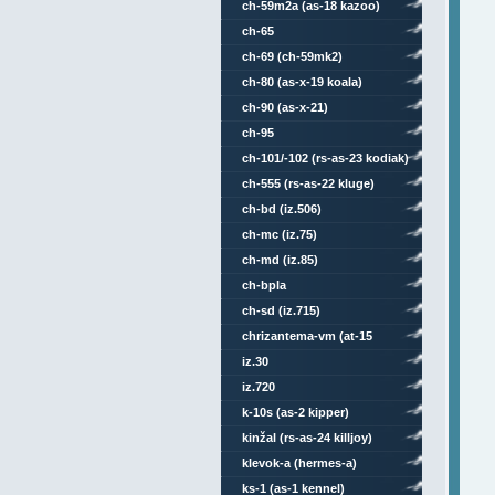
ch-59m2a (as-18 kazoo)
ch-65
ch-69 (ch-59mk2)
ch-80 (as-x-19 koala)
ch-90 (as-x-21)
ch-95
ch-101/-102 (rs-as-23 kodiak)
ch-555 (rs-as-22 kluge)
ch-bd (iz.506)
ch-mc (iz.75)
ch-md (iz.85)
ch-bpla
ch-sd (iz.715)
chrizantema-vm (at-15
springer)
iz.30
iz.720
k-10s (as-2 kipper)
kinžal (rs-as-24 killjoy)
klevok-a (hermes-a)
ks-1 (as-1 kennel)