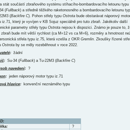
a stát součástí zbraňového systému stíhacího-bombardovacího letounu typu
34 (
Fullback
) a středně těžkého raketonosného a bombardovacího letounu ty
22M3 (
Backfire C
). Pohon střely typu
Ostrota
bude obstarávat náporový moto
u iz.71, který je vyvíjen v KB Sojuz speciálně pro tuto zbraň. Jakékoliv další
hnické parametry střely typu
Ostrota
nejsou k dispozici. Známo je pouze to, ž
o zbraň bude mít větší rychlost (ca M=12 vs ca M=6), rozměry a hmotnost ne
ersonická střela typu iz.75, která vzešla z OKR
Gremlin
. Zkoušky řízené stře
u
Ostrota
by se měly rozeběhnout v roce 2022.
vatelé
:
žádní
ič
:
Su-34 (
Fullback
) a Tu-22M3 (
Backfire C
)
sob navedení
:
?
hon
:
jeden náporový motor typu iz.71
ová hlavice
:
konvenční neznámého typu
D:
élka:
?