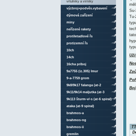
vrtulníky a vírníky
měl
výzbroj+podvěs.vybavení
Su-
dýmová zařízení
Tu-
miny
typ
tec
neřízené rakety
tat
protiletadlové řs
hyp
protizemní řs
typ
10ch
Uži
14ch
Nos
16cha priboj
9a7755 (iz.305) lmur
Způ
9-a-7759 grom
Po
9k8/9k17 falanga (at-2
Boj
swatter)
9k11/9k14 maljutka (at-3
sagger)
9k113 šturm-v/-s (at-6 spiral)
ataka (at-9 spiral)
brahmos-a
brahmos-ng
TT
brahmos-ii
D
gremlin