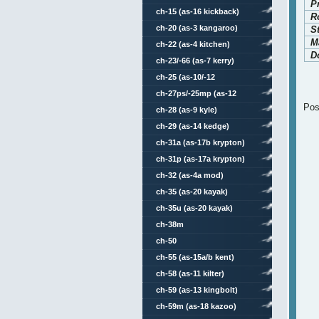
P
ch-15 (as-16 kickback)
Ro
ch-20 (as-3 kangaroo)
S
Ma
ch-22 (as-4 kitchen)
D
ch-23/-66 (as-7 kerry)
ch-25 (as-10/-12
karen/kegler)
ch-27ps/-25mp (as-12
Pos
kegler)
ch-28 (as-9 kyle)
ch-29 (as-14 kedge)
ch-31a (as-17b krypton)
ch-31p (as-17a krypton)
ch-32 (as-4a mod)
ch-35 (as-20 kayak)
ch-35u (as-20 kayak)
ch-38m
ch-50
ch-55 (as-15a/b kent)
ch-58 (as-11 kilter)
ch-59 (as-13 kingbolt)
ch-59m (as-18 kazoo)