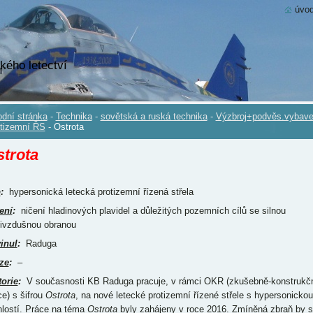
úvod
kého letectví
dní stránka
-
Technika
-
sovětská a ruská technika
-
Výzbroj+podvěs.vybave
tizemní ŘS
-
Ostrota
trota
p
:
hypersonická letecká protizemní řízená střela
ení
:
ničení hladinových plavidel a důležitých pozemních cílů se silnou
tivzdušnou obranou
inul
:
Raduga
ze
:
–
torie
:
V současnosti KB Raduga pracuje, v rámci OKR (zkušebně-konstrukč
ce) s šifrou
Ostrota
, na nové letecké protizemní řízené střele s hypersonickou
hlostí. Práce na téma
Ostrota
byly zahájeny v roce 2016. Zmíněná zbraň by 