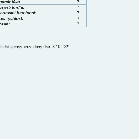
růměr těla:
?
zpětí křídla:
?
tartovací hmotnost:
?
x. rychlost:
?
osah:
?
lední úpravy provedeny dne: 8.10.2021