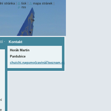
ní stránka
|
tisk
|
mapa stránek
|
rss
ní
-
Kontakt
Horák Martin
Pardubice
chuichi.nagumo(zavináč)seznam.cz
ní
se