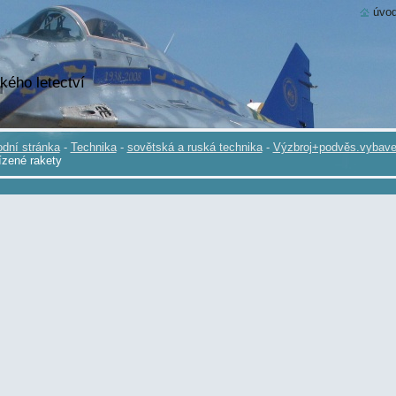
úvod
kého letectví
dní stránka
-
Technika
-
sovětská a ruská technika
-
Výzbroj+podvěs.vybave
ízené rakety