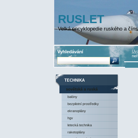
RUSLET
Velká encyklopedie ruského a číns
Vyhledávání
Úvo
neř
TECHNIKA
sovětská a ruská
technika
balóny
bezpilotní prostředky
ekranoplány
hgv
letecká technika
raketoplány