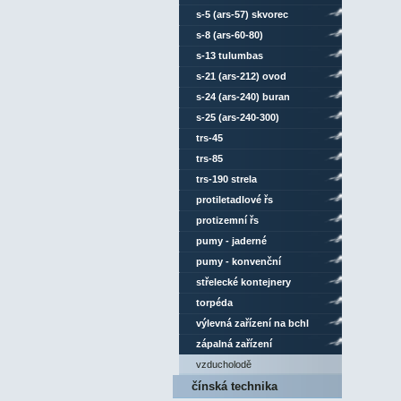
s-5 (ars-57) skvorec
s-8 (ars-60-80)
s-13 tulumbas
s-21 (ars-212) ovod
s-24 (ars-240) buran
s-25 (ars-240-300)
trs-45
trs-85
trs-190 strela
protiletadlové řs
protizemní řs
pumy - jaderné
pumy - konvenční
střelecké kontejnery
torpéda
výlevná zařízení na bchl
zápalná zařízení
vzducholodě
čínská technika