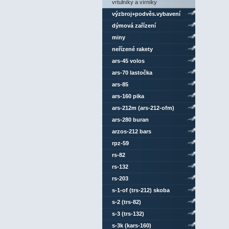
vrtulníky a vírníky
výzbroj+podvěs.vybavení
dýmová zařízení
miny
neřízené rakety
ars-45 volos
ars-70 lastočka
ars-85
ars-160 pika
ars-212m (ars-212-ofm)
ovod-m
ars-280 buran
arzos-212 bars
rpz-59
rs-82
rs-132
rs-203
s-1-of (trs-212) skoba
s-2 (trs-82)
s-3 (trs-132)
s-3k (kars-160)