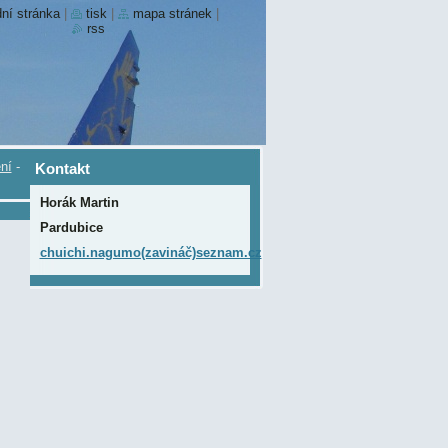
ní stránka
|
tisk
|
mapa stránek
|
rss
ní
-
Kontakt
Horák Martin
Pardubice
chuichi.nagumo(zavináč)seznam.cz