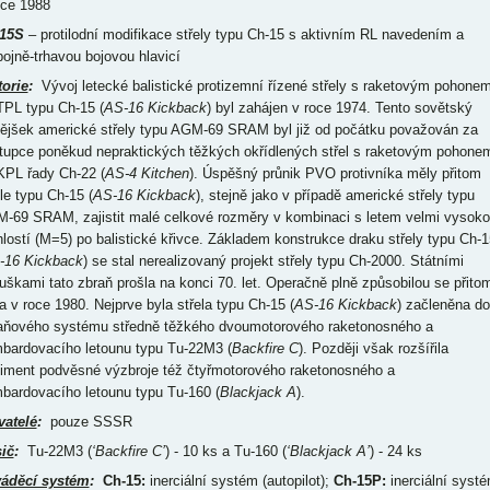
oce 1988
15S
– protilodní modifikace střely typu Ch-15 s aktivním RL navedením a
bojně-trhavou bojovou hlavicí
torie
:
Vývoj letecké balistické protizemní řízené střely s raketovým pohone
TPL typu Ch-15 (
AS-16 Kickback
) byl zahájen v roce 1974. Tento sovětský
tějšek americké střely typu AGM-69 SRAM byl již od počátku považován za
tupce poněkud nepraktických těžkých okřídlených střel s raketovým pohone
KPL řady Ch-22 (
AS-4 Kitchen
). Úspěšný průnik PVO protivníka měly přitom
ele typu Ch-15 (
AS-16 Kickback
), stejně jako v případě americké střely typu
-69 SRAM, zajistit malé celkové rozměry v kombinaci s letem velmi vysok
hlostí (M=5) po balistické křivce. Základem konstrukce draku střely typu Ch-1
-16 Kickback
) se stal nerealizovaný projekt střely typu Ch-2000. Státními
uškami tato zbraň prošla na konci 70. let. Operačně plně způsobilou se přito
la v roce 1980. Nejprve byla střela typu Ch-15 (
AS-16 Kickback
) začleněna do
aňového systému středně těžkého dvoumotorového raketonosného a
bardovacího letounu typu Tu-22M3 (
Backfire C
). Později však rozšířila
timent podvěsné výzbroje též čtyřmotorového raketonosného a
bardovacího letounu typu Tu-160 (
Blackjack A
).
vatelé
:
pouze SSSR
ič
:
Tu-22M3 (
‘Backfire C’
) - 10 ks a Tu-160 (
‘Blackjack A’
) - 24 ks
áděcí systém
:
Ch-15:
inerciální systém (autopilot);
Ch-15P:
inerciální syst