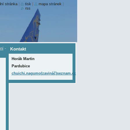
ní stránka
|
tisk
|
mapa stránek
|
rss
ní
-
Kontakt
Horák Martin
Pardubice
chuichi.nagumo(zavináč)seznam.cz