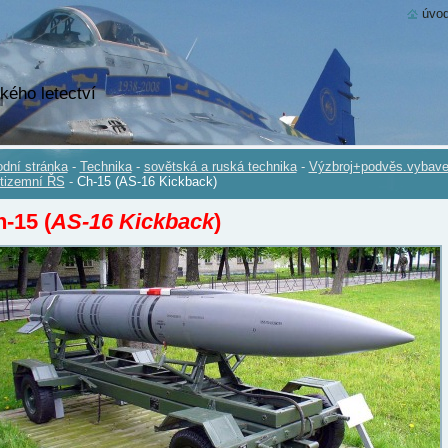
úvod
kého letectví
dní stránka
-
Technika
-
sovětská a ruská technika
-
Výzbroj+podvěs.vybave
tizemní ŘS
-
Ch-15 (AS-16 Kickback)
-15 (
AS-16 Kickback
)