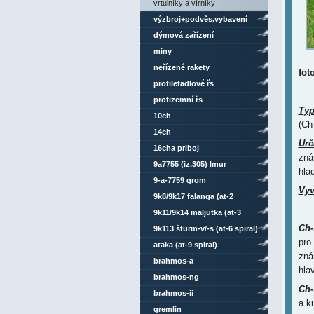
vrtulníky a vírníky
výzbroj+podvěs.vybavení
dýmová zařízení
miny
neřízené rakety
foto
protiletadlové řs
protizemní řs
Ty
10ch
(Ch
14ch
Urč
16cha priboj
zná
9a7755 (iz.305) lmur
hla
9-a-7759 grom
Vyv
9k8/9k17 falanga (at-2
swatter)
9k11/9k14 maljutka (at-3
Ch-
sagger)
9k113 šturm-v/-s (at-6 spiral)
pro
ataka (at-9 spiral)
zná
brahmos-a
hla
brahmos-ng
Ch-
brahmos-ii
a k
gremlin