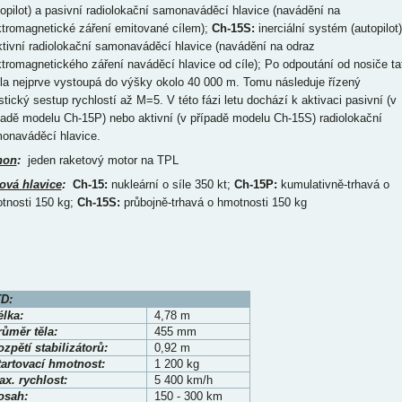
topilot) a pasivní radiolokační samonaváděcí hlavice (navádění na
ktromagnetické záření emitované cílem);
Ch-15S:
inerciální systém (autopilot)
ktivní radiolokační samonaváděcí hlavice (navádění na odraz
ktromagnetického záření naváděcí hlavice od cíle); Po odpoutání od nosiče ta
ela nejprve vystoupá do výšky okolo 40 000 m. Tomu následuje řízený
istický sestup rychlostí až M=5. V této fázi letu dochází k aktivaci pasivní (v
padě modelu Ch-15P) nebo aktivní (v případě modelu Ch-15S) radiolokační
onaváděcí hlavice.
hon
:
jeden raketový motor na TPL
ová hlavice
:
Ch-15:
nukleární o síle 350 kt;
Ch-15P:
kumulativně-trhavá o
tnosti 150 kg;
Ch-15S:
průbojně-trhavá o hmotnosti 150 kg
D:
élka:
4,78 m
růměr těla:
455 mm
zpětí stabilizátorů:
0,92 m
tartovací hmotnost:
1 200 kg
x. rychlost:
5 400 km/h
osah:
150 - 300 km