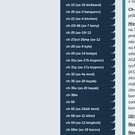
v r
ch-15 (as-16 kickback)
Ch-
ch-20 (as-3 kangaroo)
prů
ch-22 (as-4 kitchen)
His
ch-23/-66 (as-7 kerry)
na 
ch-25 (as-10/-12
pro
karen/kegler)
ch-27ps/-25mp (as-12
nás
kegler)
ch-28 (as-9 kyle)
na 
ch-29 (as-14 kedge)
stř
AGM
ch-31a (as-17b krypton)
ryc
ch-31p (as-17a krypton)
(
AS
ch-32 (as-4a mod)
zko
ch-35 (as-20 kayak)
sta
ch-35u (as-20 kayak)
zbr
ch-38m
bom
sor
ch-50
bom
ch-55 (as-15a/b kent)
ch-58 (as-11 kilter)
Uži
ch-59 (as-13 kingbolt)
Nos
ch-59m (as-18 kazoo)
Nav