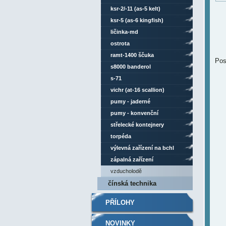
ksr-2/-11 (as-5 kelt)
ksr-5 (as-6 kingfish)
ličinka-md
ostrota
ramt-1400 ščuka
Pos
s8000 banderol
s-71
vichr (at-16 scallion)
pumy - jaderné
pumy - konvenční
střelecké kontejnery
torpéda
výlevná zařízení na bchl
zápalná zařízení
vzducholodě
čínská technika
PŘÍLOHY
NOVINKY