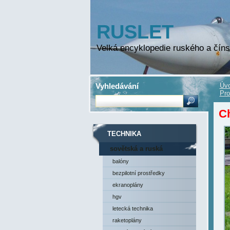
RUSLET
Velká encyklopedie ruského a číns
Vyhledávání
Úvo
Pro
Ch
TECHNIKA
sovětská a ruská
technika
balóny
bezpilotní prostředky
ekranoplány
hgv
letecká technika
raketoplány