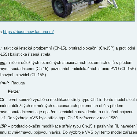
:
https://rbase.new-factoria.ru/
p
:
taktická letecká protizemní (Ch-15), protiradiolokační (Ch-15P) a protilodní
-15S) balistická řízená střela
ení
:
ničení důležitých rozměrných stacionárních pozemních cílů s předem
mými souřadnicemi (Ch-15), pozemních radiolokačních stanic PVO (Ch-15P)
dinových plavidel (Ch-15S)
inul
:
Raduga
Verze
:
15
– první sériově vyráběná modifikace střely typu Ch-15. Tento model slouží
 ničení důležitých rozměrných stacionárních pozemních cílů s předem
mými souřadnicemi a je opatřen inerciálním navedením a nukleární bojovou
vicí. Do výzbroje VVS byla střela typu Ch-15 zařazena v roce 1980
15P
– protiradiolokační modifikace střely typu Ch-15 s pasivním RL naveden
umulativně-trhavou bojovou hlavicí. Do výzbroje VVS byl tento model zařazen