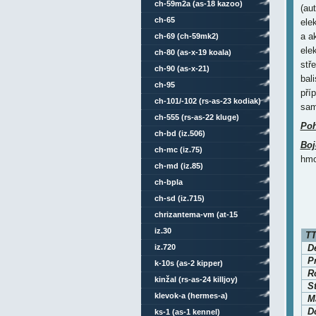
ch-59m2a (as-18 kazoo)
(au
ch-65
ele
a a
ch-69 (ch-59mk2)
ele
ch-80 (as-x-19 koala)
stř
ch-90 (as-x-21)
bal
ch-95
pří
ch-101/-102 (rs-as-23 kodiak)
sam
ch-555 (rs-as-22 kluge)
Po
ch-bd (iz.506)
Boj
ch-mc (iz.75)
hmo
ch-md (iz.85)
ch-bpla
ch-sd (iz.715)
chrizantema-vm (at-15
springer)
iz.30
TT
iz.720
D
P
k-10s (as-2 kipper)
Ro
kinžal (rs-as-24 killjoy)
S
klevok-a (hermes-a)
Ma
D
ks-1 (as-1 kennel)