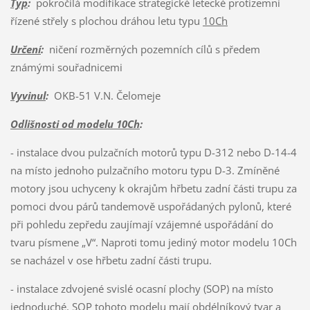
Typ
:
pokročilá modifikace strategické letecké protizemní
řízené střely s plochou dráhou letu typu
10Ch
Určení
:
ničení rozměrných pozemních cílů s předem
známými souřadnicemi
Vyvinul
:
OKB-51 V.N. Čelomeje
Odlišnosti od modelu 10Ch
:
- instalace dvou pulzačních motorů typu D-312 nebo D-14-4
na místo jednoho pulzačního motoru typu D-3. Zmíněné
motory jsou uchyceny k okrajům hřbetu zadní části trupu za
pomoci dvou párů tandemově uspořádaných pylonů, které
při pohledu zepředu zaujímají vzájemné uspořádání do
tvaru písmene „V“. Naproti tomu jediný motor modelu 10Ch
se nacházel v ose hřbetu zadní části trupu.
- instalace zdvojené svislé ocasní plochy (SOP) na místo
jednoduché. SOP tohoto modelu mají obdélníkový tvar a