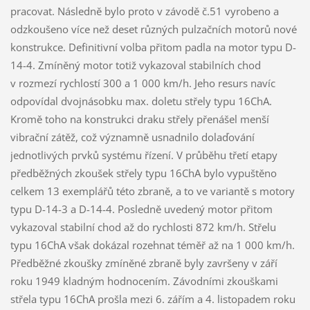
pracovat. Následně bylo proto v závodě č.51 vyrobeno a
odzkoušeno více než deset různých pulzačních motorů nové
konstrukce. Definitivní volba přitom padla na motor typu D-
14-4. Zmíněný motor totiž vykazoval stabilních chod
v rozmezí rychlostí 300 a 1 000 km/h. Jeho resurs navíc
odpovídal dvojnásobku max. doletu střely typu 16ChA.
Kromě toho na konstrukci draku střely přenášel menší
vibrační zátěž, což významně usnadnilo dolaďování
jednotlivých prvků systému řízení. V průběhu třetí etapy
předběžných zkoušek střely typu 16ChA bylo vypuštěno
celkem 13 exemplářů této zbraně, a to ve variantě s motory
typu D-14-3 a D-14-4. Posledně uvedený motor přitom
vykazoval stabilní chod až do rychlosti 872 km/h. Střelu
typu 16ChA však dokázal rozehnat téměř až na 1 000 km/h.
Předběžné zkoušky zmíněné zbraně byly završeny v září
roku 1949 kladným hodnocením. Závodními zkouškami
střela typu 16ChA prošla mezi 6. zářím a 4. listopadem roku