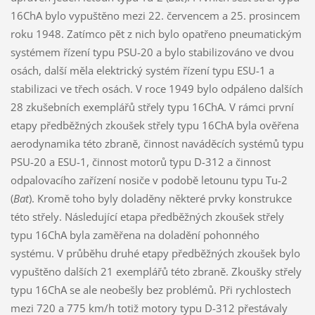
16ChA bylo vypuštěno mezi 22. červencem a 25. prosincem
roku 1948. Zatímco pět z nich bylo opatřeno pneumatickým
systémem řízení typu PSU-20 a bylo stabilizováno ve dvou
osách, další měla elektrický systém řízení typu ESU-1 a
stabilizaci ve třech osách. V roce 1949 bylo odpáleno dalších
28 zkušebních exemplářů střely typu 16ChA. V rámci první
etapy předběžných zkoušek střely typu 16ChA byla ověřena
aerodynamika této zbraně, činnost naváděcích systémů typu
PSU-20 a ESU-1, činnost motorů typu D-312 a činnost
odpalovacího zařízení nosiče v podobě letounu typu Tu-2
(
Bat
). Kromě toho byly doladěny některé prvky konstrukce
této střely. Následující etapa předběžných zkoušek střely
typu 16ChA byla zaměřena na doladění pohonného
systému. V průběhu druhé etapy předběžných zkoušek bylo
vypuštěno dalších 21 exemplářů této zbraně. Zkoušky střely
typu 16ChA se ale neobešly bez problémů. Při rychlostech
mezi 720 a 775 km/h totiž motory typu D-312 přestávaly