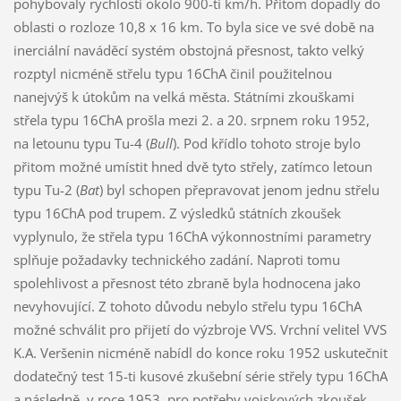
pohybovaly rychlostí okolo 900-ti km/h. Přitom dopadly do
oblasti o rozloze 10,8 x 16 km. To byla sice ve své době na
inerciální naváděcí systém obstojná přesnost, takto velký
rozptyl nicméně střelu typu 16ChA činil použitelnou
nanejvýš k útokům na velká města. Státními zkouškami
střela typu 16ChA prošla mezi 2. a 20. srpnem roku 1952,
na letounu typu Tu-4 (
Bull
). Pod křídlo tohoto stroje bylo
přitom možné umístit hned dvě tyto střely, zatímco letoun
typu Tu-2 (
Bat
) byl schopen přepravovat jenom jednu střelu
typu 16ChA pod trupem. Z výsledků státních zkoušek
vyplynulo, že střela typu 16ChA výkonnostními parametry
splňuje požadavky technického zadání. Naproti tomu
spolehlivost a přesnost této zbraně byla hodnocena jako
nevyhovující. Z tohoto důvodu nebylo střelu typu 16ChA
možné schválit pro přijetí do výzbroje VVS. Vrchní velitel VVS
K.A. Veršenin nicméně nabídl do konce roku 1952 uskutečnit
dodatečný test 15-ti kusové zkušební série střely typu 16ChA
a následně, v roce 1953, pro potřeby vojskových zkoušek,