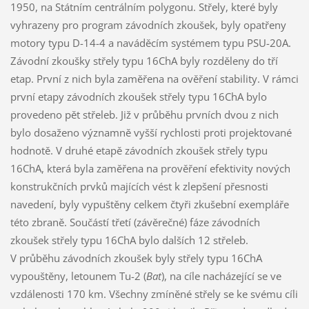
1950, na Státním centrálním polygonu. Střely, které byly
vyhrazeny pro program závodních zkoušek, byly opatřeny
motory typu D-14-4 a naváděcím systémem typu PSU-20A.
Závodní zkoušky střely typu 16ChA byly rozděleny do tří
etap. První z nich byla zaměřena na ověření stability. V rámci
první etapy závodních zkoušek střely typu 16ChA bylo
provedeno pět střeleb. Již v průběhu prvních dvou z nich
bylo dosaženo významně vyšší rychlosti proti projektované
hodnotě. V druhé etapě závodních zkoušek střely typu
16ChA, která byla zaměřena na prověření efektivity nových
konstrukčních prvků majících vést k zlepšení přesnosti
navedení, byly vypuštěny celkem čtyři zkušební exempláře
této zbraně. Součástí třetí (závěrečné) fáze závodních
zkoušek střely typu 16ChA bylo dalších 12 střeleb.
V průběhu závodních zkoušek byly střely typu 16ChA
vypouštěny, letounem Tu-2 (
Bat
), na cíle nacházející se ve
vzdálenosti 170 km. Všechny zmíněné střely se ke svému cíli