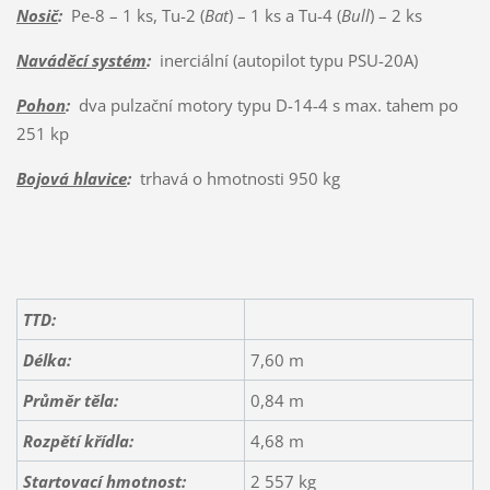
Nosič
:
Pe-8 – 1 ks, Tu-2 (
Bat
) – 1 ks a Tu-4 (
Bull
) – 2 ks
Naváděcí systém
:
inerciální (autopilot typu PSU-20A)
Pohon
:
dva pulzační motory typu D-14-4 s max. tahem po
251 kp
Bojová hlavice
:
trhavá o hmotnosti 950 kg
TTD:
Délka:
7,60 m
Průměr těla:
0,84 m
Rozpětí křídla:
4,68 m
Startovací hmotnost:
2 557 kg