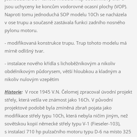
jsou uchyceny ke koncům vodorovné ocasní plochy (VOP).
Naproti tomu jednoduchá SOP modelu 10Ch se nacházela
v ose trupu a současně zastávala funkci zadního nosného
pylonu motoru.
- modifikovaná konstrukce trupu. Trup tohoto modelu má
mírně odlišný tvar.
- instalace nového křídla s lichoběžníkovým a nikoliv
obdélníkovým půdorysem, větší hloubkou a kladným a
nikoliv nulovým vzepětím
Historie
:
V roce 1945 V.N. Čelomej zpracoval úvodní projekt
střely, která vešla ve známost jako 16Ch. V původní
projektové podobě byla zmíněná zbraň pojata jako
modifikace střely typu 10Ch, která nebyla ničím jiným, než
sovětskou kopií německé střely typu V-1 (Fieseler-103),
s instalací 710 hp pulzačního motoru typu D-6 na místo 325