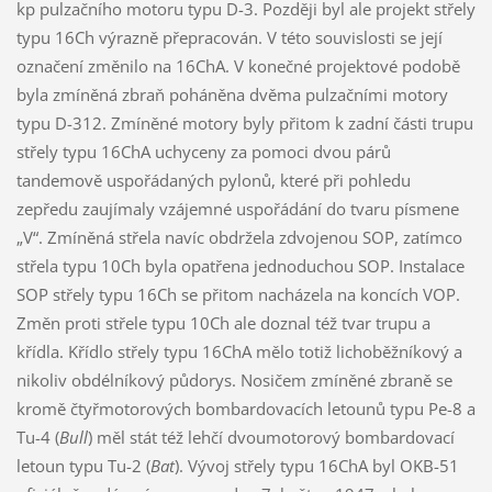
kp pulzačního motoru typu D-3. Později byl ale projekt střely
typu 16Ch výrazně přepracován. V této souvislosti se její
označení změnilo na 16ChA. V konečné projektové podobě
byla zmíněná zbraň poháněna dvěma pulzačními motory
typu D-312. Zmíněné motory byly přitom k zadní části trupu
střely typu 16ChA uchyceny za pomoci dvou párů
tandemově uspořádaných pylonů, které při pohledu
zepředu zaujímaly vzájemné uspořádání do tvaru písmene
„V“. Zmíněná střela navíc obdržela zdvojenou SOP, zatímco
střela typu 10Ch byla opatřena jednoduchou SOP. Instalace
SOP střely typu 16Ch se přitom nacházela na koncích VOP.
Změn proti střele typu 10Ch ale doznal též tvar trupu a
křídla. Křídlo střely typu 16ChA mělo totiž lichoběžníkový a
nikoliv obdélníkový půdorys. Nosičem zmíněné zbraně se
kromě čtyřmotorových bombardovacích letounů typu Pe-8 a
Tu-4 (
Bull
) měl stát též lehčí dvoumotorový bombardovací
letoun typu Tu-2 (
Bat
). Vývoj střely typu 16ChA byl OKB-51