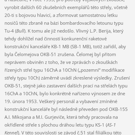
vyrobit dalších 60 zkušebních exemplářů této střely, včetně
20-ti s bojovou hlavicí, a zformovat samostatnou letku
nosičů této zbraně na bázi bombardovacího letounu typu
Tu-4 (
Bull
). K tomu ale již nedošlo. Vlivný L.P. Berija, který
tehdy dohlížel nad činností konkurenční raketové
konstrukční kanceláře KB-1 MB (SB-1 MB), totiž zařídil, aby
byla Čelomejova OKB-51 zrušena. Čelomej byl přitom
neprávem obviněn z toho, že ve zprávách o zkouškách
řízených střel typu 16ChA a 10ChN („pozemní“ modifikace
střely typu 10Ch) záměrně uvádí zkreslené výsledky. Zrušení
OKB-51, stejně jako zastavení dalších prací na střelách typu
16ChA a 10ChN, bylo konkrétně nařízeno výnosem ze dne
19. února 1953. Veškerý personál a vybavení zmíněné
konstrukční kanceláře byl následně převeden pod OKB-155
A.I. Mikojana a M.I. Gurjeviče, která tehdy pracovala na
okřídlené střele s plochou dráhou letu typu KS-1 (
AS-1
Kennel
). V této souvislosti se závod č.51 stal filiálkou této