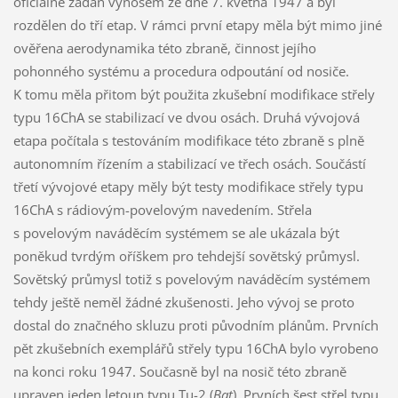
oficiálně zadán výnosem ze dne 7. května 1947 a byl
rozdělen do tří etap. V rámci první etapy měla být mimo jiné
ověřena aerodynamika této zbraně, činnost jejího
pohonného systému a procedura odpoutání od nosiče.
K tomu měla přitom být použita zkušební modifikace střely
typu 16ChA se stabilizací ve dvou osách. Druhá vývojová
etapa počítala s testováním modifikace této zbraně s plně
autonomním řízením a stabilizací ve třech osách. Součástí
třetí vývojové etapy měly být testy modifikace střely typu
16ChA s rádiovým-povelovým navedením. Střela
s povelovým naváděcím systémem se ale ukázala být
poněkud tvrdým oříškem pro tehdejší sovětský průmysl.
Sovětský průmysl totiž s povelovým naváděcím systémem
tehdy ještě neměl žádné zkušenosti. Jeho vývoj se proto
dostal do značného skluzu proti původním plánům. Prvních
pět zkušebních exemplářů střely typu 16ChA bylo vyrobeno
na konci roku 1947. Současně byl na nosič této zbraně
upraven jeden letoun typu Tu-2 (
Bat
). Prvních šest střel typu