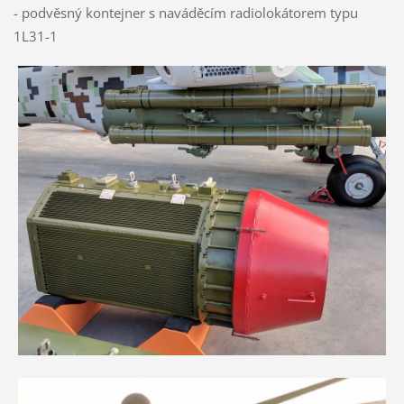
- podvěsný kontejner s naváděcím radiolokátorem typu
1L31-1