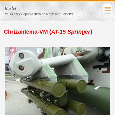
Ruslet
Velká encyklopedie ruského a čínského letectví
Chrizantema-VM (
AT-15 Springer
)