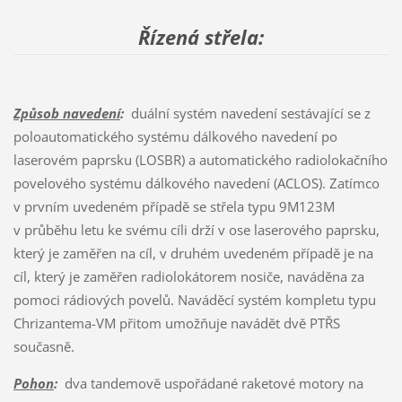
Řízená střela:
Způsob navedení
:
duální systém navedení sestávající se z
poloautomatického systému dálkového navedení po
laserovém paprsku (LOSBR) a automatického radiolokačního
povelového systému dálkového navedení (ACLOS). Zatímco
v prvním uvedeném případě se střela typu 9M123M
v průběhu letu ke svému cíli drží v ose laserového paprsku,
který je zaměřen na cíl, v druhém uvedeném případě je na
cíl, který je zaměřen radiolokátorem nosiče, naváděna za
pomoci rádiových povelů. Naváděcí systém kompletu typu
Chrizantema-VM přitom umožňuje navádět dvě PTŘS
současně.
Pohon
:
dva tandemově uspořádané raketové motory na