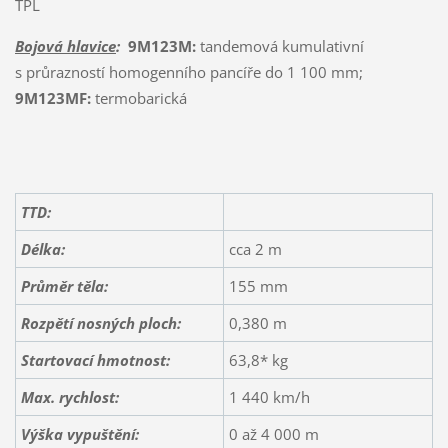
TPL
Bojová hlavice
:
9M123M:
tandemová kumulativní
s průrazností homogenního pancíře do 1 100 mm;
9M123MF:
termobarická
TTD:
Délka:
cca 2 m
Průměr těla:
155 mm
Rozpětí nosných ploch
:
0,380 m
Startovací hmotnost:
63,8* kg
Max. rychlost:
1 440 km/h
Výška vypuštění:
0 až 4 000 m