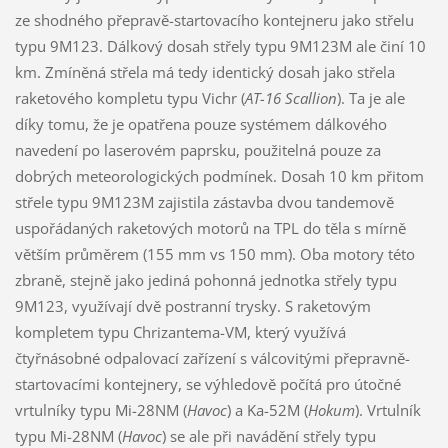
ze shodného přepravě-startovacího kontejneru jako střelu
typu 9M123. Dálkový dosah střely typu 9M123M ale činí 10
km. Zmíněná střela má tedy identický dosah jako střela
raketového kompletu typu Vichr (
AT-16 Scallion
). Ta je ale
díky tomu, že je opatřena pouze systémem dálkového
navedení po laserovém paprsku, použitelná pouze za
dobrých meteorologických podmínek. Dosah 10 km přitom
střele typu 9M123M zajistila zástavba dvou tandemově
uspořádaných raketových motorů na TPL do těla s mírně
větším průměrem (155 mm vs 150 mm). Oba motory této
zbraně, stejně jako jediná pohonná jednotka střely typu
9M123, využívají dvě postranní trysky. S raketovým
kompletem typu Chrizantema-VM, který využívá
čtyřnásobné odpalovací zařízení s válcovitými přepravně-
startovacími kontejnery, se výhledově počítá pro útočné
vrtulníky typu Mi-28NM (
Havoc
) a Ka-52M (
Hokum
). Vrtulník
typu Mi-28NM (
Havoc
) se ale při navádění střely typu