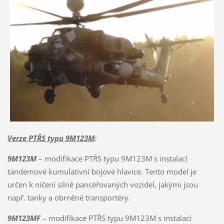
Verze PTŘS typu 9M123M
:
9M123M
– modifikace PTŘS typu 9M123M s instalací
tandemové kumulativní bojové hlavice. Tento model je
určen k ničení silně pancéřovaných vozidel, jakými jsou
např. tanky a obrněné transportéry.
9M123MF
– modifikace PTŘS typu 9M123M s instalací