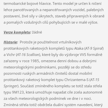
termobarické bojové hlavice. Tento model je určen k ničení
lehce pancéřovaných a nepancéřovaných vozidel, palebných
postavení, živé síly v úkrytech, staveb připravených k obraně
a pomalých vzdušných cílů pohybujících se v malé výšce.
Verze kompletu
:
žádné
Historie
:
Protože je použitelnost vrtulníkových
protitankových raketových kompletů typu Ataka (
AT-9 Spiral
)
a Vichr (
AT-16 Scallion
), které byly do výzbroje VVS formálně
zařazeny v roce 1985, omezena denní dobou a dobrými
meteorologickými podmínkami, později se do středu
pozornosti ruských armádních činitelů dostal mobilní
protitankový raketový komplet typu Chrizantema-S (
AT-15
Springer
). Součástí zmíněného kompletu se totiž stala střela
typu 9M123, která umožňuje napadat cíle zcela autonomně
za všech meteorologických podmínek ve dne i v noci.
Zmíněná střela totiž obdržela duální systém navedení, který