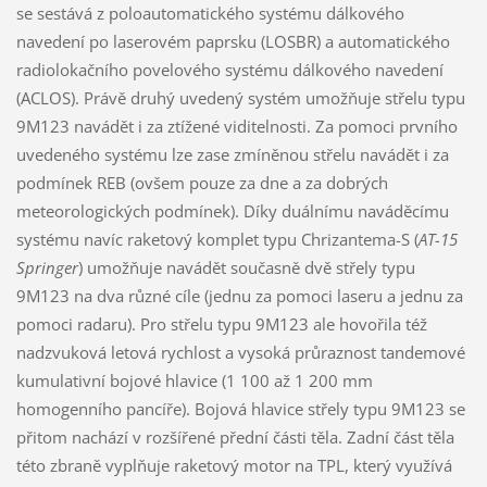
se sestává z poloautomatického systému dálkového
navedení po laserovém paprsku (LOSBR) a automatického
radiolokačního povelového systému dálkového navedení
(ACLOS). Právě druhý uvedený systém umožňuje střelu typu
9M123 navádět i za ztížené viditelnosti. Za pomoci prvního
uvedeného systému lze zase zmíněnou střelu navádět i za
podmínek REB (ovšem pouze za dne a za dobrých
meteorologických podmínek). Díky duálnímu naváděcímu
systému navíc raketový komplet typu Chrizantema-S (
AT-15
Springer
) umožňuje navádět současně dvě střely typu
9M123 na dva různé cíle (jednu za pomoci laseru a jednu za
pomoci radaru). Pro střelu typu 9M123 ale hovořila též
nadzvuková letová rychlost a vysoká průraznost tandemové
kumulativní bojové hlavice (1 100 až 1 200 mm
homogenního pancíře). Bojová hlavice střely typu 9M123 se
přitom nachází v rozšířené přední části těla. Zadní část těla
této zbraně vyplňuje raketový motor na TPL, který využívá