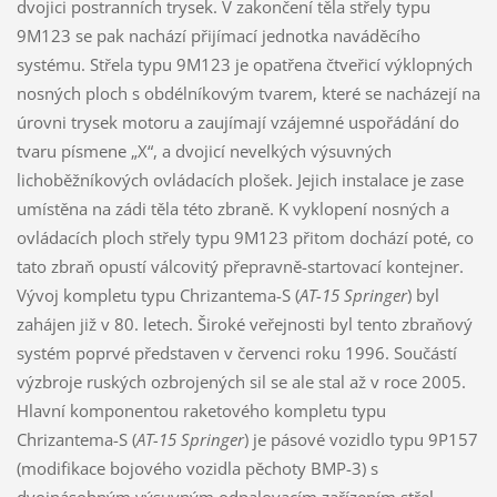
dvojici postranních trysek. V zakončení těla střely typu
9M123 se pak nachází přijímací jednotka naváděcího
systému. Střela typu 9M123 je opatřena čtveřicí výklopných
nosných ploch s obdélníkovým tvarem, které se nacházejí na
úrovni trysek motoru a zaujímají vzájemné uspořádání do
tvaru písmene „X“, a dvojicí nevelkých výsuvných
lichoběžníkových ovládacích plošek. Jejich instalace je zase
umístěna na zádi těla této zbraně. K vyklopení nosných a
ovládacích ploch střely typu 9M123 přitom dochází poté, co
tato zbraň opustí válcovitý přepravně-startovací kontejner.
Vývoj kompletu typu Chrizantema-S (
AT-15 Springer
) byl
zahájen již v 80. letech. Široké veřejnosti byl tento zbraňový
systém poprvé představen v červenci roku 1996. Součástí
výzbroje ruských ozbrojených sil se ale stal až v roce 2005.
Hlavní komponentou raketového kompletu typu
Chrizantema-S (
AT-15 Springer
) je pásové vozidlo typu 9P157
(modifikace bojového vozidla pěchoty BMP-3) s