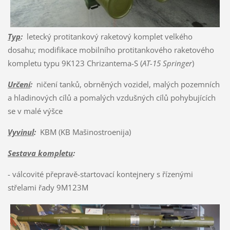
Typ
:
letecký protitankový raketový komplet velkého
dosahu; modifikace mobilního protitankového raketového
kompletu typu 9K123 Chrizantema-S (
AT-15 Springer
)
Určení
:
ničení tanků, obrněných vozidel, malých pozemních
a hladinových cílů a pomalých vzdušných cílů pohybujících
se v malé výšce
Vyvinul
:
KBM (KB Mašinostroenija)
Sestava kompletu
:
- válcovité přepravě-startovací kontejnery s řízenými
střelami řady 9M123M