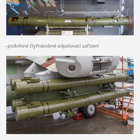
- podvěsné čtyřnásobné odpalovací zařízení