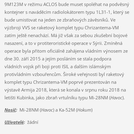
9M123M v režimu ACLOS bude muset spoléhat na podvěsný
kontejner s naváděcím radiolokátorem typu 1L31-1, který se
bude umisťovat na jeden ze zbraňových závěsníků. Ve
výzbroji VVS se raketový komplet typu Chrizantema-VM
zatím ještě nenachází. Má již však za sebou zkušební bojové
nasazení, a to v protiteroristické operace v Sýrii. Zmíněná
operace byla přitom oficiálně zahájena vládním výnosem ze
dne 30. září 2015 a jejím posláním se stala podpora
vládních vojsk při boji proti ISIL a dalším islámským
protivládním vzbouřencům. Široké veřejnosti byl raketový
komplet typu Chrizantema-VM poprvé prezentován na
výstavě Armija 2018, která se konala v srpnu roku 2018 na
letišti Kubinka, jako zbraň vrtulníku typu Mi-28NM (
Havoc
).
Nosič
:
Mi-28NM (
Havoc
) a Ka-52M (
Hokum
)
Uživatelé
:
žádní