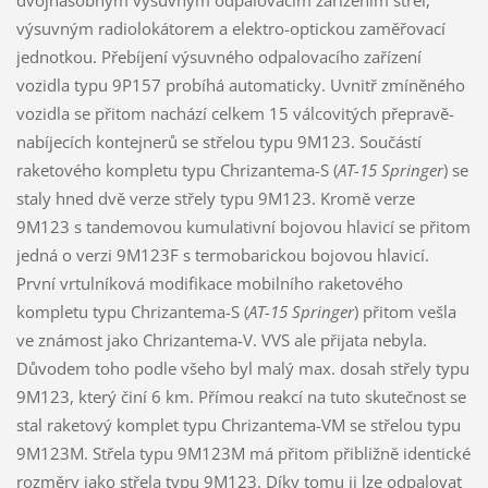
dvojnásobným výsuvným odpalovacím zařízením střel,
výsuvným radiolokátorem a elektro-optickou zaměřovací
jednotkou. Přebíjení výsuvného odpalovacího zařízení
vozidla typu 9P157 probíhá automaticky. Uvnitř zmíněného
vozidla se přitom nachází celkem 15 válcovitých přepravě-
nabíjecích kontejnerů se střelou typu 9M123. Součástí
raketového kompletu typu Chrizantema-S (
AT-15 Springer
) se
staly hned dvě verze střely typu 9M123. Kromě verze
9M123 s tandemovou kumulativní bojovou hlavicí se přitom
jedná o verzi 9M123F s termobarickou bojovou hlavicí.
První vrtulníková modifikace mobilního raketového
kompletu typu Chrizantema-S (
AT-15 Springer
) přitom vešla
ve známost jako Chrizantema-V. VVS ale přijata nebyla.
Důvodem toho podle všeho byl malý max. dosah střely typu
9M123, který činí 6 km. Přímou reakcí na tuto skutečnost se
stal raketový komplet typu Chrizantema-VM se střelou typu
9M123M. Střela typu 9M123M má přitom přibližně identické
rozměry jako střela typu 9M123. Díky tomu ji lze odpalovat