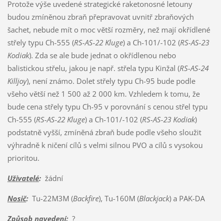
Protože výše uvedené strategické raketonosné letouny
budou zmíněnou zbraň přepravovat uvnitř zbraňových
šachet, nebude mít o moc větší rozměry, než mají okřídlené
střely typu Ch-555 (
RS-AS-22 Kluge
) a Ch-101/-102 (
RS-AS-23
Kodiak
). Zda se ale bude jednat o okřídlenou nebo
balistickou střelu, jakou je např. střela typu Kinžal (
RS-AS-24
Killjoy
), není známo. Dolet střely typu Ch-95 bude podle
všeho větší než 1 500 až 2 000 km. Vzhledem k tomu, že
bude cena střely typu Ch-95 v porovnání s cenou střel typu
Ch-555 (
RS-AS-22 Kluge
) a Ch-101/-102 (
RS-AS-23 Kodiak
)
podstatně vyšší, zmíněná zbraň bude podle všeho sloužit
výhradně k ničení cílů s velmi silnou PVO a cílů s vysokou
prioritou.
Uživatelé
:
žádní
Nosič
:
Tu-22M3M (
Backfire
), Tu-160M (
Blackjack
) a PAK-DA
Způsob navedení
:
?