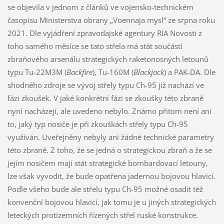
se objevila v jednom z článků ve vojensko-technickém
časopisu Ministerstva obrany „Voennaja mysl“ ze srpna roku
2021. Dle vyjádření zpravodajské agentury RIA Novosti z
toho samého měsíce se tato střela má stát součástí
zbraňového arsenálu strategických raketonosných letounů
typu Tu-22M3M (
Backfire
), Tu-160M (
Blackjack
) a PAK-DA. Dle
shodného zdroje se vývoj střely typu Ch-95 již nachází ve
fázi zkoušek. V jaké konkrétní fázi se zkoušky této zbraně
nyní nacházejí, ale uvedeno nebylo. Známo přitom není ani
to, jaký typ nosiče je při zkouškách střely typu Ch-95
využíván. Uveřejněny nebyly ani žádné technické parametry
této zbraně. Z toho, že se jedná o strategickou zbraň a že se
jejím nosičem mají stát strategické bombardovací letouny,
lze však vyvodit, že bude opatřena jadernou bojovou hlavicí.
Podle všeho bude ale střelu typu Ch-95 možné osadit též
konvenční bojovou hlavicí, jak tomu je u jiných strategických
leteckých protizemních řízených střel ruské konstrukce.