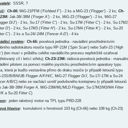
vatelé
:
SSSR, ?
ič
:
Ch-66
:
MiG-21PFM (
‘Fishbed F’
) - 2 ks a MiG-23 (
‘Flogger’
) - 2 ks;
Ch-
-23M:
Jak-38/-38M (
‘Forger A’
) - 2 ks, MiG-23 (
‘Flogger’
) - 2 ks, MiG-27
ogger D/J’
) - 2 ks, Su-17 (
‘Fitter C’
) - 2 ks, Su-17M (
‘Fitter C’
) - 2 ks, Su-17M2
tter D’
) - 2 ks, Su-17M3 (
‘Fitter H’
) - 2 ks, Su-17M4 (
‘Fitter K’
) - 2 ks, Su-20
tter C’
) - 2 ks a Su-24/-24M (
‘Fencer A-D’
) - 4 ks
áděcí systém
:
Ch-66:
povelová jednotka - navádění prostřednictvím
ubního radiolokátoru nosiče typu RP-21M (
‘Spin Scan’
) nebo Safír-23 (
‘High
’
) (ten musí v průběhu celého naváděcího procesu nepřetržitě ozařovat
řelovaný cíl i letící střelu);
Ch-23/-23M:
rádiová-povelová jednotka - manuáln
ádění pilotem za pomoci malého joysticku prostřednictvím aparatury typu
ta, která je buďto vestavěna přímo do draku nosiče (v případě letounů typu
-23S/B/BN/UB
Flogger A/F/H/C
, MiG-27
Flogger D/J
, Su-17/-17M a Su-24
cer A/B/C
) nebo se nachází uvnitř podvěsného kontejneru (v případě letounů
u Jak-38/-38M
Forger A
, MiG-23M/ML/MLD
Flogger
, Su-17M2/M3/M4
Fitter
/K
a Su-20
Fitter C
)
hon
:
jeden raketový motor na TPL typu PRD-228
ová hlavice
:
kumulativní o hmotnosti 103 kg (Ch-66) nebo 108 kg (Ch-23)