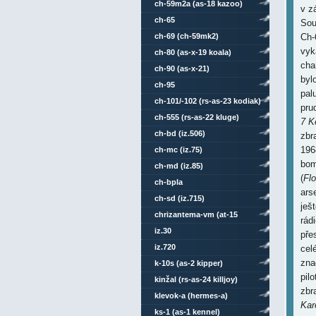
ch-59m2a (as-18 kazoo)
v z
ch-65
Sou
ch-69 (ch-59mk2)
Ch-
vyk
ch-80 (as-x-19 koala)
cha
ch-90 (as-x-21)
byl
ch-95
pal
ch-101/-102 (rs-as-23 kodiak)
pru
ch-555 (rs-as-22 kluge)
7 K
ch-bd (iz.506)
zbr
196
ch-mc (iz.75)
bom
ch-md (iz.85)
(
Fl
ch-bpla
ars
ch-sd (iz.715)
ješ
chrizantema-vm (at-15
rád
springer)
iz.30
pře
iz.720
cel
zna
k-10s (as-2 kipper)
pil
kinžal (rs-as-24 killjoy)
zbr
klevok-a (hermes-a)
Kar
ks-1 (as-1 kennel)