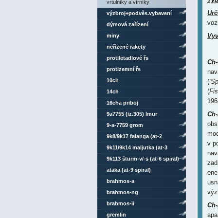
vrtulníky a vírníky
Urč
výzbroj+podvěs.vybavení
voz
dýmová zařízení
Vyv
miny
neřízené rakety
protiletadlové řs
Ch-
protizemní řs
nav
10ch
(
‘Sp
(
Fi
14ch
196
16cha priboj
Ch-
9a7755 (iz.305) lmur
obs
9-a-7759 grom
mod
9k8/9k17 falanga (at-2
v p
swatter)
9k11/9k14 maljutka (at-3
nav
sagger)
9k113 šturm-v/-s (at-6 spiral)
zad
ataka (at-9 spiral)
ene
brahmos-a
usn
výz
brahmos-ng
brahmos-ii
Ch
apa
gremlin