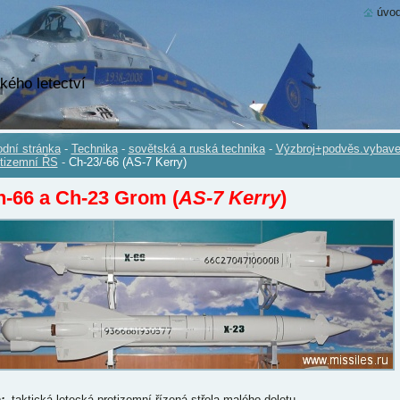
úvod
kého letectví
dní stránka
-
Technika
-
sovětská a ruská technika
-
Výzbroj+podvěs.vybave
tizemní ŘS
-
Ch-23/-66 (AS-7 Kerry)
-66 a Ch-23 Grom (
AS-7 Kerry
)
p
:
taktická letecká protizemní řízená střela malého doletu