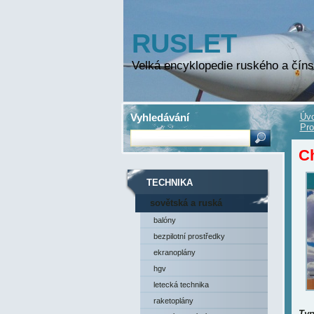
RUSLET
Velká encyklopedie ruského a číns
Vyhledávání
Úvo
Pro
Ch
TECHNIKA
sovětská a ruská
technika
balóny
bezpilotní prostředky
ekranoplány
hgv
letecká technika
raketoplány
Ty