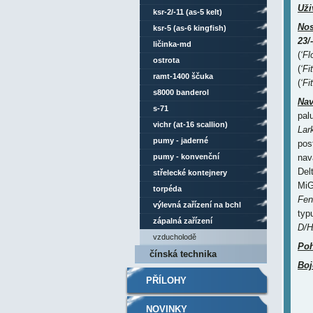
Uži
ksr-2/-11 (as-5 kelt)
Nos
ksr-5 (as-6 kingfish)
23/
ličinka-md
(
‘Fl
ostrota
(
‘Fi
ramt-1400 ščuka
(
‘Fi
s8000 banderol
Nav
s-71
pal
vichr (at-16 scallion)
Lark
pumy - jaderné
post
pumy - konvenční
nav
Del
střelecké kontejnery
MiG
torpéda
Fen
výlevná zařízení na bchl
typ
zápalná zařízení
D/H
vzducholodě
Po
čínská technika
Boj
PŘÍLOHY
NOVINKY