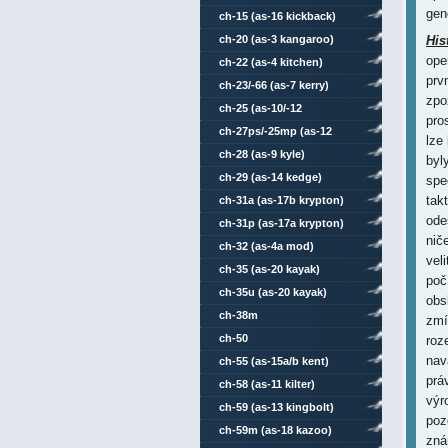
gen
ch-15 (as-16 kickback)
ch-20 (as-3 kangaroo)
His
ope
ch-22 (as-4 kitchen)
prv
ch-23/-66 (as-7 kerry)
zpo
ch-25 (as-10/-12
pro
karen/kegler)
ch-27ps/-25mp (as-12
lze
kegler)
ch-28 (as-9 kyle)
byl
ch-29 (as-14 kedge)
spe
tak
ch-31a (as-17b krypton)
ode
ch-31p (as-17a krypton)
nič
ch-32 (as-4a mod)
vel
ch-35 (as-20 kayak)
poč
ch-35u (as-20 kayak)
obs
ch-38m
zmí
ch-50
roz
nav
ch-55 (as-15a/b kent)
prá
ch-58 (as-11 kilter)
výr
ch-59 (as-13 kingbolt)
poz
ch-59m (as-18 kazoo)
zná