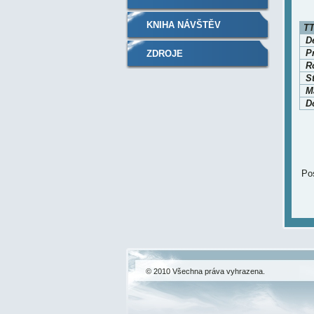
KNIHA NÁVŠTĚV
TT
D
P
ZDROJE
Ro
S
Ma
D
Pos
© 2010 Všechna práva vyhrazena.