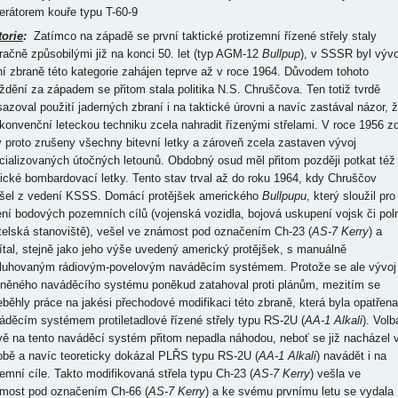
erátorem kouře typu T-60-9
torie
:
Zatímco na západě se první taktické protizemní řízené střely staly
račně způsobilými již na konci 50. let (typ AGM-12
Bullpup
), v SSSR byl vývo
ní zbraně této kategorie zahájen teprve až v roce 1964. Důvodem tohoto
ždění za západem se přitom stala politika N.S. Chruščova. Ten totiž tvrdě
sazoval použití jaderných zbraní i na taktické úrovni a navíc zastával názor, 
 konvenční leteckou techniku zcela nahradit řízenými střelami. V roce 1956 z
y proto zrušeny všechny bitevní letky a zároveň zcela zastaven vývoj
cializovaných útočných letounů. Obdobný osud měl přitom později potkat též
tické bombardovací letky. Tento stav trval až do roku 1964, kdy Chruščov
šel z vedení KSSS. Domácí protějšek amerického
Bullpupu
, který sloužil pro
ení bodových pozemních cílů (vojenská vozidla, bojová uskupení vojsk či pol
itelská stanoviště), vešel ve známost pod označením Ch-23 (
AS-7 Kerry
) a
ítal, stejně jako jeho výše uvedený americký protějšek, s manuálně
luhovaným rádiovým-povelovým naváděcím systémem. Protože se ale vývoj
něného naváděcího systému poněkud zatahoval proti plánům, mezitím se
eběhly práce na jakési přechodové modifikaci této zbraně, která byla opatřena
áděcím systémem protiletadlové řízené střely typu RS-2U (
AA-1 Alkali
). Volb
vě na tento naváděcí systém přitom nepadla náhodou, neboť se již nacházel 
obě a navíc teoreticky dokázal PLŘS typu RS-2U (
AA-1 Alkali
) navádět i na
emní cíle. Takto modifikovaná střela typu Ch-23 (
AS-7 Kerry
) vešla ve
most pod označením Ch-66 (
AS-7 Kerry
) a ke svému prvnímu letu se vydala