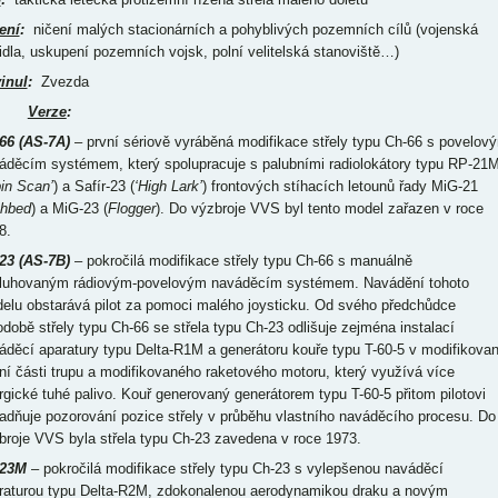
ení
:
ničení malých stacionárních a pohyblivých pozemních cílů (vojenská
idla, uskupení pozemních vojsk, polní velitelská stanoviště…)
inul
:
Zvezda
Verze
:
66 (AS-7A)
– první sériově vyráběná modifikace střely typu Ch-66 s povelov
áděcím systémem, který spolupracuje s palubními radiolokátory typu RP-21
in Scan’
) a Safír-23 (
‘High Lark’
) frontových stíhacích letounů řady MiG-21
shbed
) a MiG-23 (
Flogger
). Do výzbroje VVS byl tento model zařazen v roce
8.
23 (AS-7B)
– pokročilá modifikace střely typu Ch-66 s manuálně
luhovaným rádiovým-povelovým naváděcím systémem. Navádění tohoto
elu obstarává pilot za pomoci malého joysticku. Od svého předchůdce
odobě střely typu Ch-66 se střela typu Ch-23 odlišuje zejména instalací
áděcí aparatury typu Delta-R1M a generátoru kouře typu T-60-5 v modifikova
ní části trupu a modifikovaného raketového motoru, který využívá více
rgické tuhé palivo. Kouř generovaný generátorem typu T-60-5 přitom pilotovi
adňuje pozorování pozice střely v průběhu vlastního naváděcího procesu. Do
broje VVS byla střela typu Ch-23 zavedena v roce 1973.
-23M
– pokročilá modifikace střely typu Ch-23 s vylepšenou naváděcí
raturou typu Delta-R2M, zdokonalenou aerodynamikou draku a novým