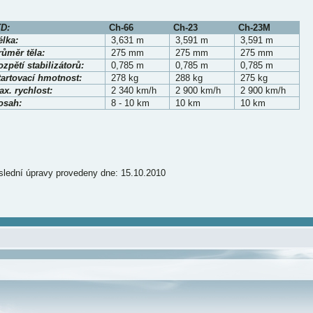
D:
Ch-66
Ch-23
Ch-23M
élka:
3,631 m
3,591 m
3,591 m
růměr těla:
275 mm
275 mm
275 mm
zpětí stabilizátorů:
0,785 m
0,785 m
0,785 m
tartovací hmotnost:
278 kg
288 kg
275 kg
x. rychlost:
2 340 km/h
2 900 km/h
2 900 km/h
osah:
8 - 10 km
10 km
10 km
lední úpravy provedeny dne: 15.10.2010