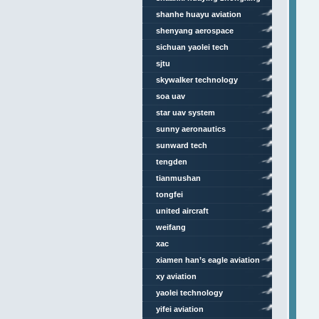
aviation technology
shanhe huayu aviation
shenyang aerospace
university
sichuan yaolei tech
sjtu
skywalker technology
soa uav
star uav system
sunny aeronautics
sunward tech
tengden
tianmushan
tongfei
united aircraft
weifang
xac
xiamen han’s eagle aviation
technology
xy aviation
yaolei technology
yifei aviation