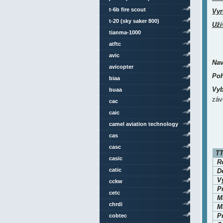
t-6b fire scout
Vyr
t-20 (sky saker 800)
Uži
tianma-1000
atftc
avic
Nav
avicopter
Poh
biaa
Vyb
buaa
záv
cac
caic
camel aviation technology
cas
casc
TT
casic
Ro
catic
D
V
cckw
P
cetc
M
chrdi
Ma
P
cobtec