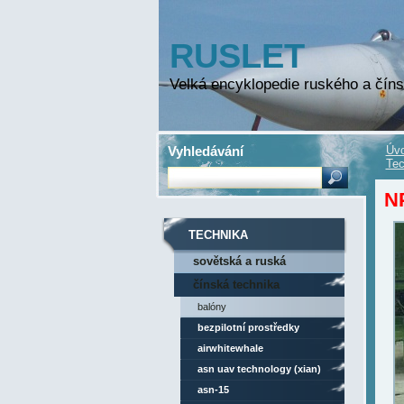
RUSLET
Velká encyklopedie ruského a číns
Vyhledávání
Úvo
Tec
N
TECHNIKA
sovětská a ruská
technika
čínská technika
balóny
bezpilotní prostředky
airwhitewhale
asn uav technology (xian)
asn-15