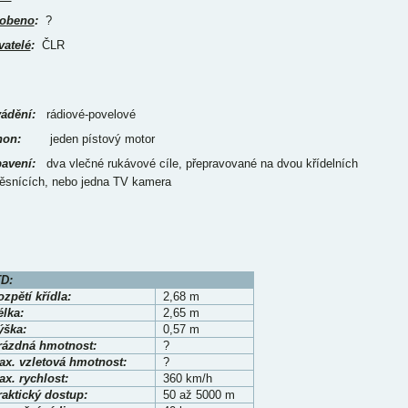
obeno
:
?
vatelé
:
ČLR
ádění:
rádiové-povelové
on:
jeden pístový motor
avení:
dva vlečné rukávové cíle, přepravované na dvou křídelních
ěsnících, nebo jedna TV kamera
D:
zpětí křídla:
2,68 m
élka:
2,65 m
ýška:
0,57 m
rázdná hmotnost:
?
ax. vzletová hmotnost:
?
x. rychlost:
360 km/h
raktický dostup:
50 až 5000 m