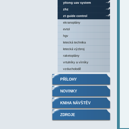
yitong uav system
zhz
zt guide control
ekranoplány
evtol
hgv
letecká technika
letecká výzbroj
raketoplány
vrtulníky a vírníky
vzducholodě
PŘÍLOHY
NOVINKY
KNIHA NÁVŠTĚV
ZDROJE