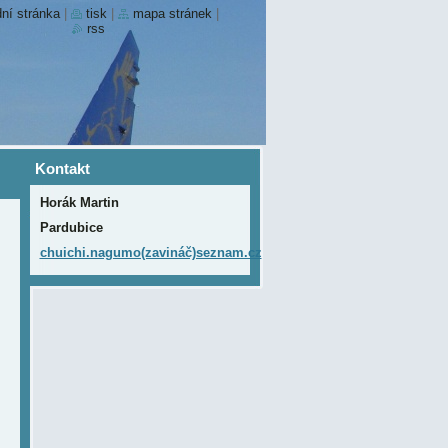
ní stránka
|
tisk
|
mapa stránek
|
rss
Kontakt
Horák Martin
Pardubice
chuichi.nagumo(zavináč)seznam.cz