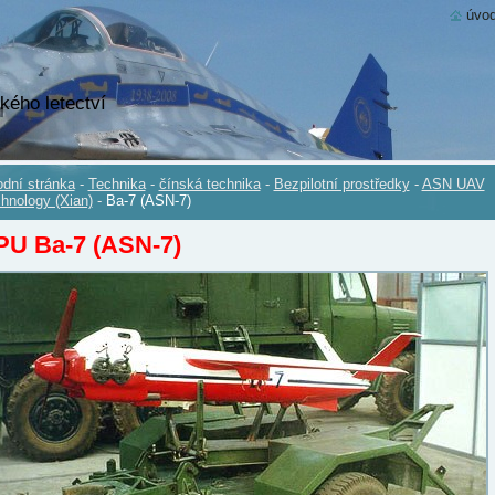
úvod
kého letectví
dní stránka
-
Technika
-
čínská technika
-
Bezpilotní prostředky
-
ASN UAV
hnology (Xian)
-
Ba-7 (ASN-7)
PU Ba-7 (ASN-7)