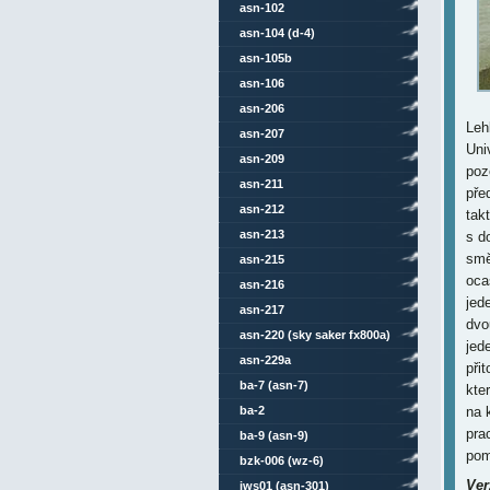
asn-102
asn-104 (d-4)
asn-105b
asn-106
asn-206
Leh
asn-207
Uni
asn-209
poz
asn-211
pře
asn-212
tak
asn-213
s d
smě
asn-215
oca
asn-216
jed
asn-217
dvo
asn-220 (sky saker fx800a)
jed
asn-229a
při
ba-7 (asn-7)
kte
ba-2
na 
pra
ba-9 (asn-9)
pom
bzk-006 (wz-6)
Ver
jws01 (asn-301)