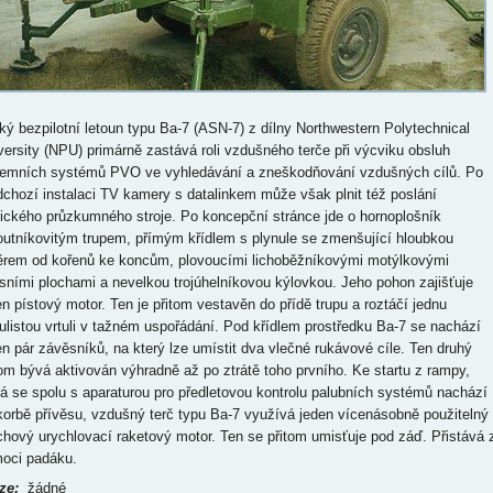
ký bezpilotní letoun typu Ba-7 (ASN-7) z dílny Northwestern Polytechnical
versity (NPU) primárně zastává roli vzdušného terče při výcviku obsluh
emních systémů PVO ve vyhledávání a zneškodňování vzdušných cílů. Po
dchozí instalaci TV kamery s datalinkem může však plnit též poslání
tického průzkumného stroje. Po koncepční stránce jde o hornoplošník
outníkovitým trupem, přímým křídlem s plynule se zmenšující hloubkou
rem od kořenů ke koncům, plovoucími lichoběžníkovými motýlkovými
sními plochami a nevelkou trojúhelníkovou kýlovkou. Jeho pohon zajišťuje
en pístový motor. Ten je přitom vestavěn do přídě trupu a roztáčí jednu
ulistou vrtuli v tažném uspořádání. Pod křídlem prostředku Ba-7 se nachází
en pár závěsníků, na který lze umístit dva vlečné rukávové cíle. Ten druhý
tom bývá aktivován výhradně až po ztrátě toho prvního. Ke startu z rampy,
rá se spolu s aparaturou pro předletovou kontrolu palubních systémů nachází
korbě přívěsu, vzdušný terč typu Ba-7 využívá jeden vícenásobně použitelný
chový urychlovací raketový motor. Ten se přitom umisťuje pod záď. Přistává 
oci padáku.
ze
:
žádné