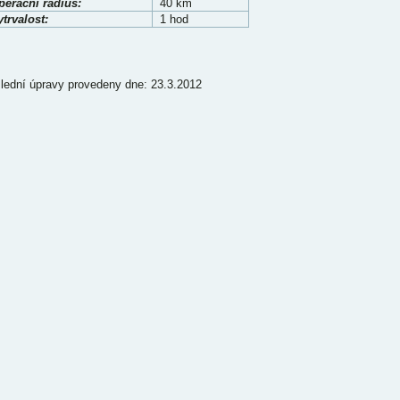
perační rádius:
40 km
trvalost:
1 hod
lední úpravy provedeny dne: 23.3.2012