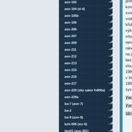
pří
asn-102
kon
asn-104 (d-4)
svi
asn-105b
vod
asn-106
kří
asn-206
výk
asn-207
vrt
ram
asn-209
rak
asn-211
na 
asn-212
bez
asn-213
slo
asn-215
198
asn-216
v li
198
asn-217
sys
asn-220 (sky saker fx800a)
asn-229a
Ver
ba-7 (asn-7)
Vyr
ba-2
Uži
ba-9 (asn-9)
bzk-006 (wz-6)
jws01 (asn-301)