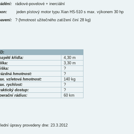
ádění:
rádiové-povelové + inerciální
on:
jeden pístový motor typu Xian HS-510 s max. výkonem 30 hp
avení:
? (hmotnost užitečného zatížení činí 28 kg)
D:
zpětí křídla:
4,30 m
élka:
3,30 m
ýška:
?
rázdná hmotnost:
?
ax. vzletová hmotnost:
140 kg
x. rychlost:
?
raktický dostup:
?
perační rádius:
60 km
lední úpravy provedeny dne: 23.3.2012