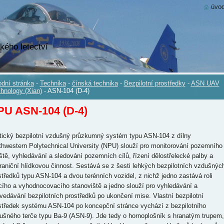
úvod
kého letectví
dní stránka
-
Technika
-
čínská technika
-
Bezpilotní prostředky
-
ASN UAV
hnology (Xian)
-
ASN-104 (D-4)
PU ASN-104 (D-4)
tický bezpilotní vzdušný průzkumný systém typu ASN-104 z dílny
thwestern Polytechnical University (NPU) slouží pro monitorování pozemního
iště, vyhledávání a sledování pozemních cílů, řízení dělostřelecké palby a
raniční hlídkovou činnost. Sestává se z šesti lehkých bezpilotních vzdušnýc
středků typu ASN-104 a dvou terénních vozidel, z nichž jedno zastává roli
ícího a vyhodnocovacího stanoviště a jedno slouží pro vyhledávání a
vedávání bezpilotních prostředků po ukončení mise. Vlastní bezpilotní
středek systému ASN-104 po koncepční stránce vychází z bezpilotního
ušného terče typu Ba-9 (ASN-9). Jde tedy o hornoplošník s hranatým trupem,