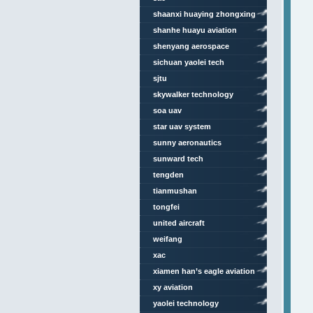
shaanxi huaying zhongxing
aviation technology
shanhe huayu aviation
shenyang aerospace
university
sichuan yaolei tech
sjtu
skywalker technology
soa uav
star uav system
sunny aeronautics
sunward tech
tengden
tianmushan
tongfei
united aircraft
weifang
xac
xiamen han’s eagle aviation
technology
xy aviation
yaolei technology