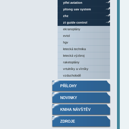
yifei aviation
yitong uav system
zhz
zt guide control
ekranoplány
evtol
hgv
letecká technika
letecká výzbroj
raketoplány
vrtulníky a vírníky
vzducholodě
PŘÍLOHY
NOVINKY
KNIHA NÁVŠTĚV
ZDROJE