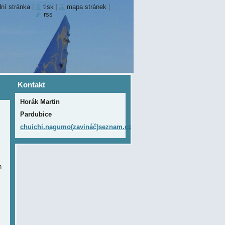
ní stránka
|
tisk
|
mapa stránek
|
rss
Kontakt
Horák Martin
Pardubice
chuichi.nagumo(zavináč)seznam.cz
h