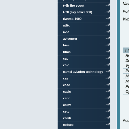
Nav
t-6b fire scout
Poh
t-20 (sky saker 800)
tianma-1000
Vyb
atftc
avic
avicopter
biaa
TT
buaa
Ro
cac
D
caic
V
P
camel aviation technology
M
cas
Ma
casc
P
O
casic
catic
cckw
cetc
chrdi
Pos
cobtec