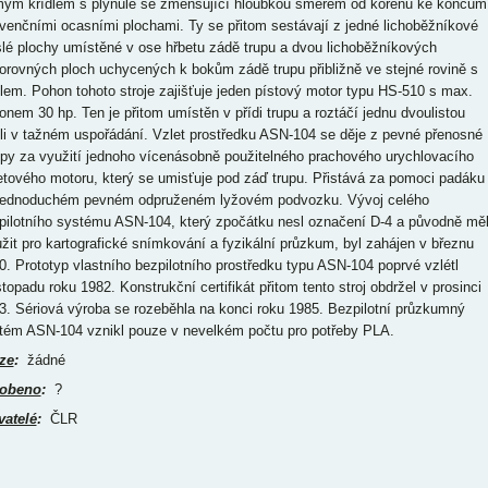
mým křídlem s plynule se zmenšující hloubkou směrem od kořenů ke koncům
venčními ocasními plochami. Ty se přitom sestávají z jedné lichoběžníkové
slé plochy umístěné v ose hřbetu zádě trupu a dvou lichoběžníkových
orovných ploch uchycených k bokům zádě trupu přibližně ve stejné rovině s
dlem. Pohon tohoto stroje zajišťuje jeden pístový motor typu HS-510 s max.
onem 30 hp. Ten je přitom umístěn v přídi trupu a roztáčí jednu dvoulistou
uli v tažném uspořádání. Vzlet prostředku ASN-104 se děje z pevné přenosné
py za využití jednoho vícenásobně použitelného prachového urychlovacího
etového motoru, který se umisťuje pod záď trupu. Přistává za pomoci padáku
jednoduchém pevném odpruženém lyžovém podvozku. Vývoj celého
pilotního systému ASN-104, který zpočátku nesl označení D-4 a původně mě
užit pro kartografické snímkování a fyzikální průzkum, byl zahájen v březnu
0. Prototyp vlastního bezpilotního prostředku typu ASN-104 poprvé vzlétl
stopadu roku 1982. Konstrukční certifikát přitom tento stroj obdržel v prosinci
3. Sériová výroba se rozeběhla na konci roku 1985. Bezpilotní průzkumný
tém ASN-104 vznikl pouze v nevelkém počtu pro potřeby PLA.
ze
:
žádné
obeno
:
?
vatelé
:
ČLR