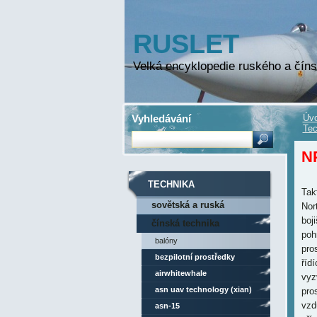
RUSLET
Velká encyklopedie ruského a číns
Vyhledávání
Úvo
Tec
N
TECHNIKA
Tak
sovětská a ruská
Nor
boj
technika
čínská technika
poh
balóny
pro
bezpilotní prostředky
říd
airwhitewhale
vyz
asn uav technology (xian)
pro
vzd
asn-15