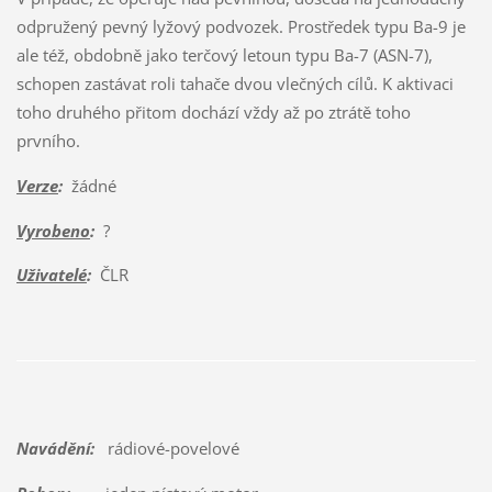
odpružený pevný lyžový podvozek. Prostředek typu Ba-9 je
ale též, obdobně jako terčový letoun typu Ba-7 (ASN-7),
schopen zastávat roli tahače dvou vlečných cílů. K aktivaci
toho druhého přitom dochází vždy až po ztrátě toho
prvního.
Verze
:
žádné
Vyrobeno
:
?
Uživatelé
:
ČLR
Navádění:
rádiové-povelové