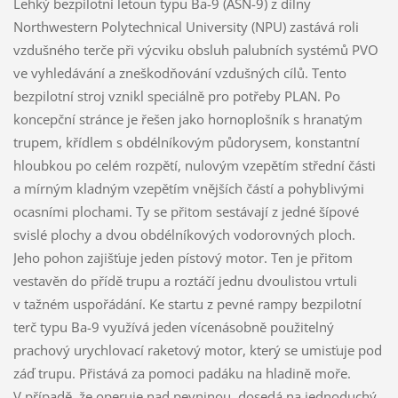
Lehký bezpilotní letoun typu Ba-9 (ASN-9) z dílny
Northwestern Polytechnical University (NPU) zastává roli
vzdušného terče při výcviku obsluh palubních systémů PVO
ve vyhledávání a zneškodňování vzdušných cílů. Tento
bezpilotní stroj vznikl speciálně pro potřeby PLAN. Po
koncepční stránce je řešen jako hornoplošník s hranatým
trupem, křídlem s obdélníkovým půdorysem, konstantní
hloubkou po celém rozpětí, nulovým vzepětím střední části
a mírným kladným vzepětím vnějších částí a pohyblivými
ocasními plochami. Ty se přitom sestávají z jedné šípové
svislé plochy a dvou obdélníkových vodorovných ploch.
Jeho pohon zajišťuje jeden pístový motor. Ten je přitom
vestavěn do přídě trupu a roztáčí jednu dvoulistou vrtuli
v tažném uspořádání. Ke startu z pevné rampy bezpilotní
terč typu Ba-9 využívá jeden vícenásobně použitelný
prachový urychlovací raketový motor, který se umisťuje pod
záď trupu. Přistává za pomoci padáku na hladině moře.
V případě, že operuje nad pevninou, dosedá na jednoduchý