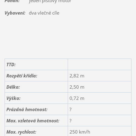
Pohon:
jeden pístový motor
Vybavení:
dva vlečné cíle
TTD:
Rozpětí křídla:
2,82 m
Délka:
2,50 m
Výška:
0,72 m
Prázdná hmotnost:
?
Max. vzletová hmotnost:
?
Max. rychlost:
250 km/h