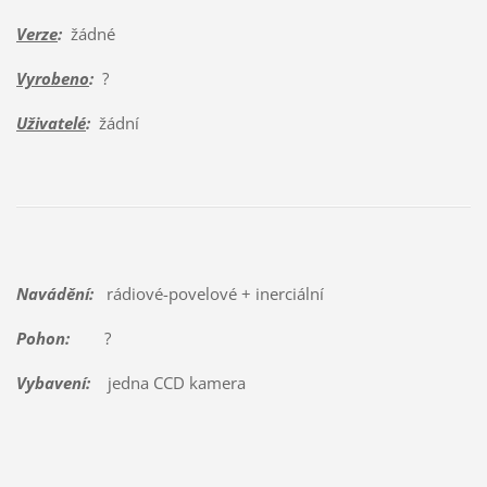
Verze
:
žádné
Vyrobeno
:
?
Uživatelé
:
žádní
Navádění:
rádiové-povelové + inerciální
Pohon:
?
Vybavení:
jedna CCD kamera