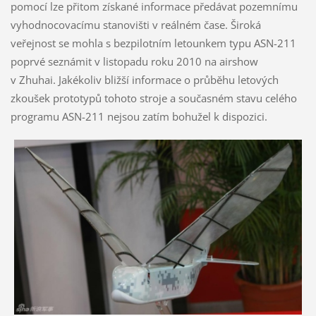
pomocí lze přitom získané informace předávat pozemnímu
vyhodnocovacímu stanovišti v reálném čase. Široká
veřejnost se mohla s bezpilotním letounkem typu ASN-211
poprvé seznámit v listopadu roku 2010 na airshow
v Zhuhai. Jakékoliv bližší informace o průběhu letových
zkoušek prototypů tohoto stroje a současném stavu celého
programu ASN-211 nejsou zatím bohužel k dispozici.