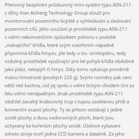
Přenosný bezpilotní průzkumný mini-systém typu ASN-211
z dílny Xian Aisheng Technology Group slouží pro
monitorování pozemního bojiště a vyhledávání a sledování
pozemních cílů. Jeho součástí je prostředek typu ASN-211
s velmi nekonvenčním způsobem pohonu v podobě
„mávajícího“ křídla, které svým vzezřením nápadně
připomíná křídla hmyzu. Jde tedy o tzv. ornitoptéru, tedy
vzdušný prostředek využívající pro let pohyb křídla obdobně
jako ptáci, netopýři či hmyz. Díky tomu vykazuje poměrně
malou hmotností (pouhých 220 g). Svými rozměry pak není
větší než kachna, což jej spolu s velmi tichým chodem činí za
letu velmi nenápadným. Jinak prostředek typu ASN-211
obdržel zavalitý krabicovitý trup s tupou zaoblenou přídí a
konvenční ocasní plochy. Ty se přitom sestávají z jedné
svislé plochy a dvou vodorovných ploch, které jsou
uchyceny ke kořenům plochy svislé. Účelové vybavení
tohoto stroje tvoří jedna CCD kamera a datalink. Za jeho