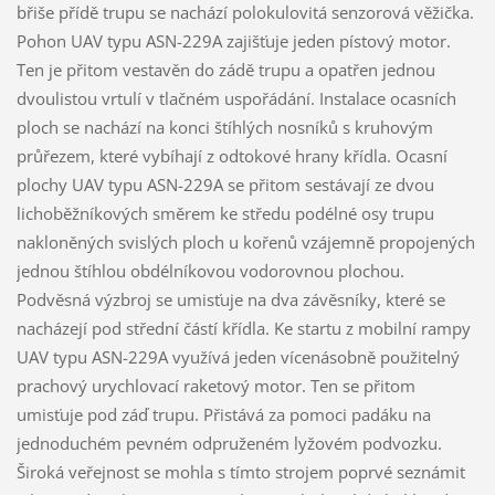
břiše přídě trupu se nachází polokulovitá senzorová věžička.
Pohon UAV typu ASN-229A zajišťuje jeden pístový motor.
Ten je přitom vestavěn do zádě trupu a opatřen jednou
dvoulistou vrtulí v tlačném uspořádání. Instalace ocasních
ploch se nachází na konci štíhlých nosníků s kruhovým
průřezem, které vybíhají z odtokové hrany křídla. Ocasní
plochy UAV typu ASN-229A se přitom sestávají ze dvou
lichoběžníkových směrem ke středu podélné osy trupu
nakloněných svislých ploch u kořenů vzájemně propojených
jednou štíhlou obdélníkovou vodorovnou plochou.
Podvěsná výzbroj se umisťuje na dva závěsníky, které se
nacházejí pod střední částí křídla. Ke startu z mobilní rampy
UAV typu ASN-229A využívá jeden vícenásobně použitelný
prachový urychlovací raketový motor. Ten se přitom
umisťuje pod záď trupu. Přistává za pomoci padáku na
jednoduchém pevném odpruženém lyžovém podvozku.
Široká veřejnost se mohla s tímto strojem poprvé seznámit