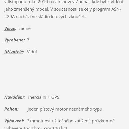
v listopadu roku 2010 na airshow v Zhuhai, kde byl k vidění
jeho zmenšený model. V současnosti se celý program ASN-
229A nachází ve stádiu letových zkoušek.
Verze
:
žádné
Vyrobeno
:
?
Uživatelé
:
žádní
Navádění:
inerciální + GPS
Pohon:
jeden pístový motor neznámého typu
Vybavení:
? (hmotnost užitečného zatížení, průzkumné
vybavení + výzbroj, činí 100 kg)