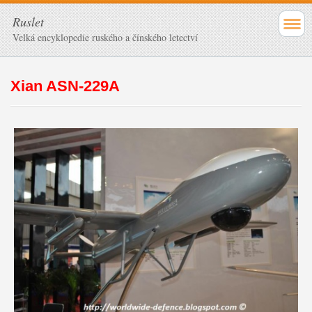
Ruslet
Velká encyklopedie ruského a čínského letectví
Xian ASN-229A