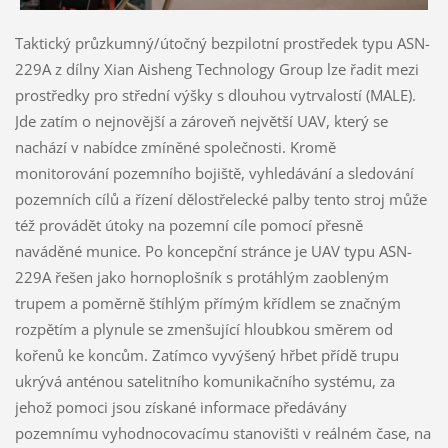
Taktický průzkumný/útočný bezpilotní prostředek typu ASN-
229A z dílny Xian Aisheng Technology Group lze řadit mezi
prostředky pro střední výšky s dlouhou vytrvalostí (MALE).
Jde zatím o nejnovější a zároveň největší UAV, který se
nachází v nabídce zmíněné společnosti. Kromě
monitorování pozemního bojiště, vyhledávání a sledování
pozemních cílů a řízení dělostřelecké palby tento stroj může
též provádět útoky na pozemní cíle pomocí přesně
naváděné munice. Po koncepční stránce je UAV typu ASN-
229A řešen jako hornoplošník s protáhlým zaobleným
trupem a poměrně štíhlým přímým křídlem se značným
rozpětím a plynule se zmenšující hloubkou směrem od
kořenů ke koncům. Zatímco vyvýšený hřbet přídě trupu
ukrývá anténou satelitního komunikačního systému, za
jehož pomoci jsou získané informace předávány
pozemnímu vyhodnocovacímu stanovišti v reálném čase, na