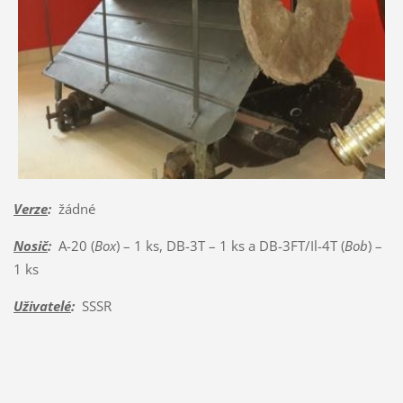
Verze
:
žádné
Nosič
:
A-20 (
Box
) – 1 ks, DB-3T – 1 ks a DB-3FT/Il-4T (
Bob
) –
1 ks
Uživatelé
:
SSSR