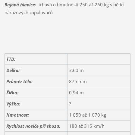
Bojová hlavice
:
trhavá o hmotnosti 250 až 260 kg s pěticí
nárazových zapalovačů
TTD:
Délka:
3,60 m
Průměr těla:
875 mm
Šířka:
0,94 m
Výška:
?
Hmotnost:
1 050 až 1 070 kg
Rychlost nosiče při shozu:
180 až 315 km/h