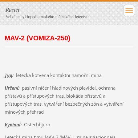
Ruslet
Velká encyklopedie ruského a čínského letectví
MAV-2 (VOMIZA-250)
Typ
:
letecká kotvená kontaktní námořní mina
Určení
:
pasivní ničení hladinových plavidel, ochrana
přístavů a přístupových tras, blokáda přístavů a
přístupových tras, vytváření bezpečných zón a vytváření
minových přehrad
Vyvinul
:
Ostechbjuro
Letecká mina typu MAV-2 (MAV = mina aviacionnaja