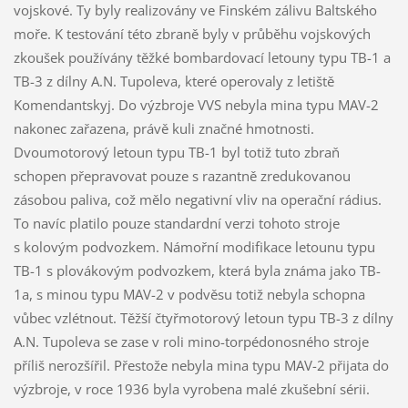
vojskové. Ty byly realizovány ve Finském zálivu Baltského
moře. K testování této zbraně byly v průběhu vojskových
zkoušek používány těžké bombardovací letouny typu TB-1 a
TB-3 z dílny A.N. Tupoleva, které operovaly z letiště
Komendantskyj. Do výzbroje VVS nebyla mina typu MAV-2
nakonec zařazena, právě kuli značné hmotnosti.
Dvoumotorový letoun typu TB-1 byl totiž tuto zbraň
schopen přepravovat pouze s razantně zredukovanou
zásobou paliva, což mělo negativní vliv na operační rádius.
To navíc platilo pouze standardní verzi tohoto stroje
s kolovým podvozkem. Námořní modifikace letounu typu
TB-1 s plovákovým podvozkem, která byla známa jako TB-
1a, s minou typu MAV-2 v podvěsu totiž nebyla schopna
vůbec vzlétnout. Těžší čtyřmotorový letoun typu TB-3 z dílny
A.N. Tupoleva se zase v roli mino-torpédonosného stroje
příliš nerozšířil. Přestože nebyla mina typu MAV-2 přijata do
výzbroje, v roce 1936 byla vyrobena malé zkušební sérii.