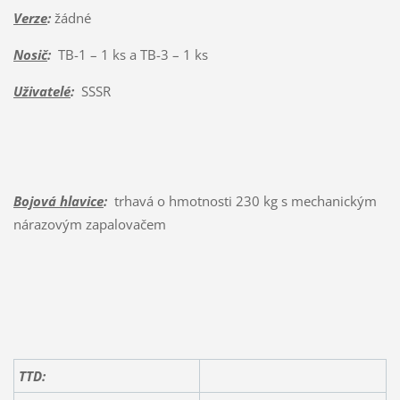
Verze
:
žádné
Nosič
:
TB-1 – 1 ks a TB-3 – 1 ks
Uživatelé
:
SSSR
Bojová hlavice
:
trhavá o hmotnosti 230 kg s mechanickým
nárazovým zapalovačem
TTD: