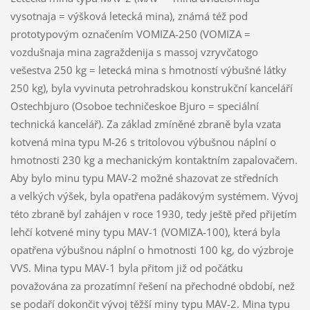
vysotnaja = výšková letecká mina), známá též pod
prototypovým označením VOMIZA-250 (VOMIZA =
vozdušnaja mina zagraždenija s massoj vzryvčatogo
vešestva 250 kg = letecká mina s hmotností výbušné látky
250 kg), byla vyvinuta petrohradskou konstrukční kanceláří
Ostechbjuro (Osoboe techničeskoe Bjuro = speciální
technická kancelář). Za základ zmíněné zbraně byla vzata
kotvená mina typu M-26 s tritolovou výbušnou náplní o
hmotnosti 230 kg a mechanickým kontaktním zapalovačem.
Aby bylo minu typu MAV-2 možné shazovat ze středních
a velkých výšek, byla opatřena padákovým systémem. Vývoj
této zbraně byl zahájen v roce 1930, tedy ještě před přijetím
lehčí kotvené miny typu MAV-1 (VOMIZA-100), která byla
opatřena výbušnou náplní o hmotnosti 100 kg, do výzbroje
VVS. Mina typu MAV-1 byla přitom již od počátku
považována za prozatímní řešení na přechodné období, než
se podaří dokončit vývoj těžší miny typu MAV-2. Mina typu