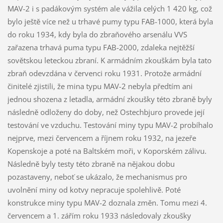
MAV-2 i s padákovým systém ale vážila celých 1 420 kg, což
bylo ještě více než u trhavé pumy typu FAB-1000, která byla
do roku 1934, kdy byla do zbraňového arsenálu VVS
zařazena trhavá puma typu FAB-2000, zdaleka nejtěžší
sovětskou leteckou zbraní. K armádním zkouškám byla tato
zbraň odevzdána v červenci roku 1931. Protože armádní
činitelé zjistili, že mina typu MAV-2 nebyla předtím ani
jednou shozena z letadla, armádní zkoušky této zbraně byly
následně odloženy do doby, než Ostechbjuro provede její
testování ve vzduchu. Testování miny typu MAV-2 probíhalo
nejprve, mezi červencem a říjnem roku 1932, na jezeře
Kopenskoje a poté na Baltském moři, v Koporském zálivu.
Následně byly testy této zbraně na nějakou dobu
pozastaveny, neboť se ukázalo, že mechanismus pro
uvolnění miny od kotvy nepracuje spolehlivě. Poté
konstrukce miny typu MAV-2 doznala změn. Tomu mezi 4.
červencem a 1. zářím roku 1933 následovaly zkoušky