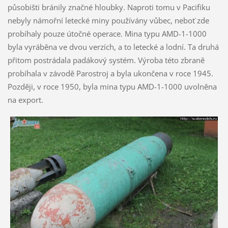
působišti bránily značné hloubky. Naproti tomu v Pacifiku
nebyly námořní letecké miny používány vůbec, neboť zde
probíhaly pouze útočné operace. Mina typu AMD-1-1000
byla vyráběna ve dvou verzích, a to letecké a lodní. Ta druhá
přitom postrádala padákový systém. Výroba této zbraně
probíhala v závodě Parostroj a byla ukončena v roce 1945.
Později, v roce 1950, byla mina typu AMD-1-1000 uvolněna
na export.