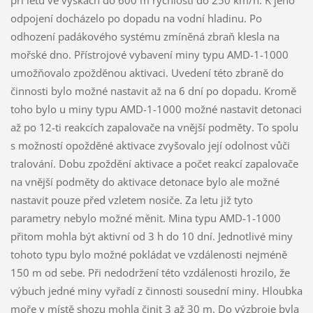
odpojení docházelo po dopadu na vodní hladinu. Po
odhození padákového systému zmíněná zbraň klesla na
mořské dno. Přístrojové vybavení miny typu AMD-1-1000
umožňovalo zpožděnou aktivaci. Uvedení této zbraně do
činnosti bylo možné nastavit až na 6 dní po dopadu. Kromě
toho bylo u miny typu AMD-1-1000 možné nastavit detonaci
až po 12-ti reakcích zapalovače na vnější podměty. To spolu
s možností opožděné aktivace zvyšovalo její odolnost vůči
tralování. Dobu zpoždění aktivace a počet reakcí zapalovače
na vnější podměty do aktivace detonace bylo ale možné
nastavit pouze před vzletem nosiče. Za letu již tyto
parametry nebylo možné měnit. Mina typu AMD-1-1000
přitom mohla být aktivní od 3 h do 10 dní. Jednotlivé miny
tohoto typu bylo možné pokládat ve vzdálenosti nejméně
150 m od sebe. Při nedodržení této vzdálenosti hrozilo, že
výbuch jedné miny vyřadí z činnosti sousední miny. Hloubka
moře v místě shozu mohla činit 3 až 30 m. Do výzbroje byla