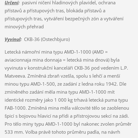
Určení
:
pasivní ničení hladinových plavidel, ochrana
přístavů a přístupových tras, blokáda přístavů a
přístupových tras, vytváření bezpečných zón a vytváření
minových přehrad
Vyvinul
:
CKB-36 (Ostechbjuro)
Letecká námořní mina typu AMD-1-1000 (AMD =
aviacionnaja mina donnaja = letecká mina dnová) byla
vyvinuta v konstrukční kanceláři CKB-36 pod vedením L.P.
Matveeva. Zmíněná zbraň vzešla, spolu s lehčí a menší
minou typu AMD-1-500, ze zadání z ledna roku 1942. Dle
zmíněného zadání měla mina typu AMD-1-1000 mít
identické rozměry jako 1 000 kg trhavá letecká puma typu
FAB-1000. Zmíněná mina měla válcovité tělo se zaoblenou
špicí s bojovou hlavicí na přídi a přístrojovou sekcí na zádi.
Pro tělo miny typu AMD-1-1000 byl nakonec zvolen průměr
533 mm. Volba právě tohoto průměru padla, na návrh