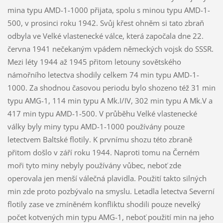
mina typu AMD-1-1000 přijata, spolu s minou typu AMD-1-
500, v prosinci roku 1942. Svůj křest ohněm si tato zbraň
odbyla ve Velké vlastenecké válce, která započala dne 22.
června 1941 nečekaným vpádem německých vojsk do SSSR.
Mezi léty 1944 až 1945 přitom letouny sovětského
námořního letectva shodily celkem 74 min typu AMD-1-
1000. Za shodnou časovou periodu bylo shozeno též 31 min
typu AMG-1, 114 min typu A Mk.I/IV, 302 min typu A Mk.V a
417 min typu AMD-1-500. V průběhu Velké vlastenecké
války byly miny typu AMD-1-1000 používány pouze
letectvem Baltské flotily. K prvnímu shozu této zbraně
přitom došlo v září roku 1944. Naproti tomu na Černém
moři tyto miny nebyly používány vůbec, neboť zde
operovala jen menší válečná plavidla. Použití takto silných
min zde proto pozbývalo na smyslu. Letadla letectva Severní
flotily zase ve zmíněném konfliktu shodili pouze nevelký
počet kotvených min typu AMG-1, neboť použití min na jeho