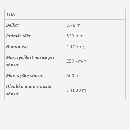
TTD:
Délka:
3,78 m
Průměr těla:
533 mm
Hmotnost:
1 100 kg
Max. rychlost nosiče při
250 km/h
shozu:
Max. výška shozu:
600 m
Hloubka moře v místě
3 až 30 m
shozu: