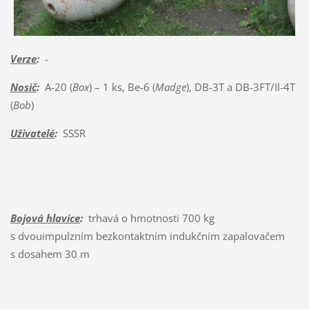
Verze
:
-
Nosič
:
A-20 (
Box
) – 1 ks, Be-6 (
Madge
), DB-3T a DB-3FT/Il-4T
(
Bob
)
Uživatelé
:
SSSR
Bojová hlavice
:
trhavá o hmotnosti 700 kg
s dvouimpulzním bezkontaktním indukčním zapalovačem
s dosahem 30 m