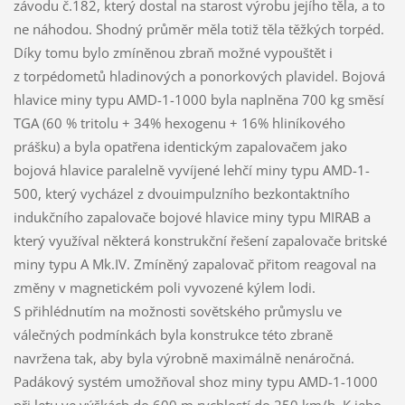
závodu č.182, který dostal na starost výrobu jejího těla, a to
ne náhodou. Shodný průměr měla totiž těla těžkých torpéd.
Díky tomu bylo zmíněnou zbraň možné vypouštět i
z torpédometů hladinových a ponorkových plavidel. Bojová
hlavice miny typu AMD-1-1000 byla naplněna 700 kg směsí
TGA (60 % tritolu + 34% hexogenu + 16% hliníkového
prášku) a byla opatřena identickým zapalovačem jako
bojová hlavice paralelně vyvíjené lehčí miny typu AMD-1-
500, který vycházel z dvouimpulzního bezkontaktního
indukčního zapalovače bojové hlavice miny typu MIRAB a
který využíval některá konstrukční řešení zapalovače britské
miny typu A Mk.IV. Zmíněný zapalovač přitom reagoval na
změny v magnetickém poli vyvozené kýlem lodi.
S přihlédnutím na možnosti sovětského průmyslu ve
válečných podmínkách byla konstrukce této zbraně
navržena tak, aby byla výrobně maximálně nenáročná.
Padákový systém umožňoval shoz miny typu AMD-1-1000
při letu ve výškách do 600 m rychlostí do 250 km/h. K jeho