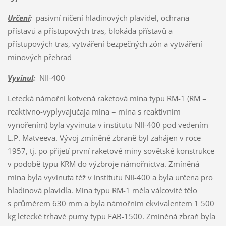
Určení
:
pasivní ničení hladinových plavidel, ochrana
přístavů a přístupových tras, blokáda přístavů a
přístupových tras, vytváření bezpečných zón a vytváření
minových přehrad
Vyvinul
:
NII-400
Letecká námořní kotvená raketová mina typu RM-1 (RM =
reaktivno-vyplyvajučaja mina = mina s reaktivním
vynořením) byla vyvinuta v institutu NII-400 pod vedením
L.P. Matveeva. Vývoj zmíněné zbraně byl zahájen v roce
1957, tj. po přijetí první raketové miny sovětské konstrukce
v podobě typu KRM do výzbroje námořnictva. Zmíněná
mina byla vyvinuta též v institutu NII-400 a byla určena pro
hladinová plavidla. Mina typu RM-1 měla válcovité tělo
s průměrem 630 mm a byla námořním ekvivalentem 1 500
kg letecké trhavé pumy typu FAB-1500. Zmíněná zbraň byla