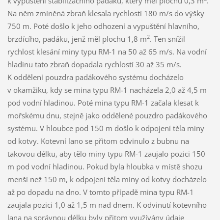
k vypuštění stabilizačního padáku, který měl plochu 0,3 m
.
Na něm zmíněná zbraň klesala rychlostí 180 m/s do výšky
750 m. Poté došlo k jeho odhození a vypuštění hlavního,
2
brzdícího, padáku, jenž měl plochu 1,8 m
. Ten snížil
rychlost klesání miny typu RM-1 na 50 až 65 m/s. Na vodní
hladinu tato zbraň dopadala rychlostí 30 až 35 m/s.
K oddělení pouzdra padákového systému docházelo
v okamžiku, kdy se mina typu RM-1 nacházela 2,0 až 4,5 m
pod vodní hladinou. Poté mina typu RM-1 začala klesat k
mořskému dnu, stejně jako oddělené pouzdro padákového
systému. V hloubce pod 150 m došlo k odpojení těla miny
od kotvy. Kotevní lano se přitom odvinulo z bubnu na
takovou délku, aby tělo miny typu RM-1 zaujalo pozici 150
m pod vodní hladinou. Pokud byla hloubka v místě shozu
menší než 150 m, k odpojení těla miny od kotvy docházelo
až po dopadu na dno. V tomto případě mina typu RM-1
zaujala pozici 1,0 až 1,5 m nad dnem. K odvinutí kotevního
lana na správnou délku byly přitom využívány údaje