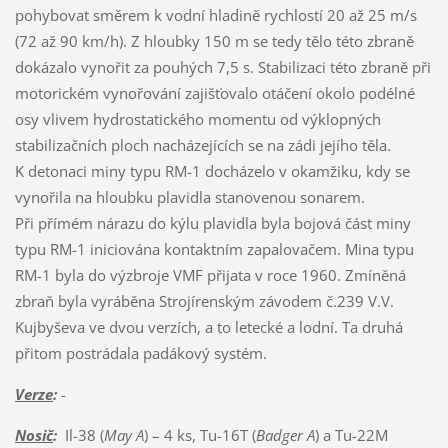
pohybovat směrem k vodní hladině rychlostí 20 až 25 m/s
(72 až 90 km/h). Z hloubky 150 m se tedy tělo této zbraně
dokázalo vynořit za pouhých 7,5 s. Stabilizaci této zbraně při
motorickém vynořování zajišťovalo otáčení okolo podélné
osy vlivem hydrostatického momentu od výklopných
stabilizačních ploch nacházejících se na zádi jejího těla.
K detonaci miny typu RM-1 docházelo v okamžiku, kdy se
vynořila na hloubku plavidla stanovenou sonarem.
Při přímém nárazu do kýlu plavidla byla bojová část miny
typu RM-1 iniciována kontaktním zapalovačem. Mina typu
RM-1 byla do výzbroje VMF přijata v roce 1960. Zmíněná
zbraň byla vyráběna Strojírenským závodem č.239 V.V.
Kujbyševa ve dvou verzích, a to letecké a lodní. Ta druhá
přitom postrádala padákový systém.
Verze
:
-
Nosič
:
Il-38 (
May A
) – 4 ks, Tu-16T (
Badger A
) a Tu-22M