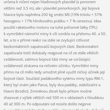
určena k ničení nejen hladinových plavidel (s ponorem
větším než 3,5 m), ale i plavidel ponorkových. Její bojová
hlavice byla naplněna 200 kg směsi MS (19% tritolu + 57%
hexogenu + 17% hliníkového prášku + 7 % ceresinu). Idea
použití raketového motoru na tuhé pohonné látky (TPL)
k vymrštění námořní miny k cíli vznikla na přelomu 40. a 50.
let, a to v přímé reakci na stále se zvyšující citlivost
bezkontaktních zapalovačů bojových částí. Bezkontaktní
zapalovače totiž dokázaly reagovat na cíl ze stále větších
vzdáleností, zatímco bojová část miny se vzrůstající
vzdáleností ztrácena na ničivém účinku. Vymrštění miny
přímo na cíl mělo tedy umožnit plně využít ničivý účinek její
bojové části. Součástí padákového sytému miny typu RM-1,
který byl znám jako Parus, byly dva padáky, stabilizační a
hlavní (brzdící). Zmíněnou zbraň bylo přitom možné
shazovat z výšek větších než 500 m v oblastech s hloubkou
40 až 300 m. Po odpoutání od nosiče došlo nejprve
2