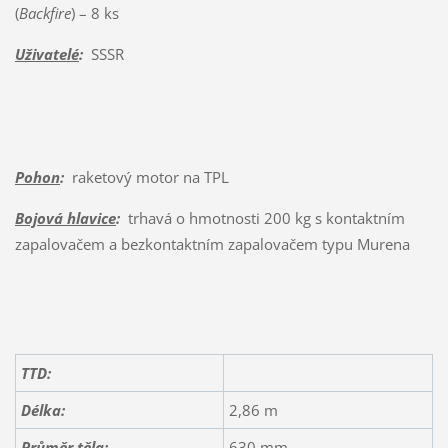
(
Backfire
) – 8 ks
Uživatelé
:
SSSR
Pohon
:
raketový motor na TPL
Bojová hlavice
:
trhavá o hmotnosti 200 kg s kontaktním
zapalovačem a bezkontaktním zapalovačem typu Murena
TTD:
Délka:
2,86 m
Průměr těla:
630 mm