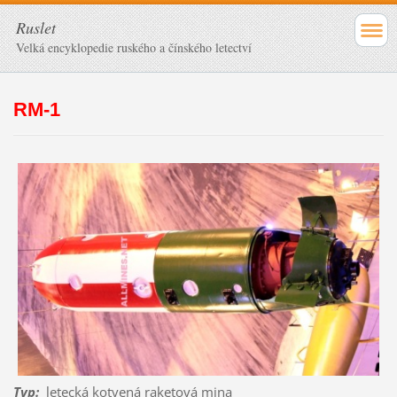
Ruslet
Velká encyklopedie ruského a čínského letectví
RM-1
Typ
:
letecká kotvená raketová mina