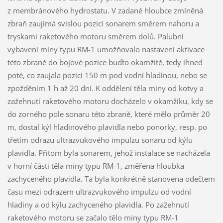
z membránového hydrostatu. V zadané hloubce zmíněná
zbraň zaujímá svislou pozici sonarem směrem nahoru a
tryskami raketového motoru směrem dolů. Palubní
vybavení miny typu RM-1 umožňovalo nastavení aktivace
této zbraně do bojové pozice buďto okamžitě, tedy ihned
poté, co zaujala pozici 150 m pod vodní hladinou, nebo se
zpožděním 1 h až 20 dní. K oddělení těla miny od kotvy a
zažehnutí raketového motoru docházelo v okamžiku, kdy se
do zorného pole sonaru této zbraně, které mělo průměr 20
m, dostal kýl hladinového plavidla nebo ponorky, resp. po
třetím odrazu ultrazvukového impulzu sonaru od kýlu
plavidla. Přitom byla sonarem, jehož instalace se nacházela
v horní části těla miny typu RM-1, změřena hloubka
zachyceného plavidla. Ta byla konkrétně stanovena odečtem
času mezi odrazem ultrazvukového impulzu od vodní
hladiny a od kýlu zachyceného plavidla. Po zažehnutí
raketového motoru se začalo tělo miny typu RM-1